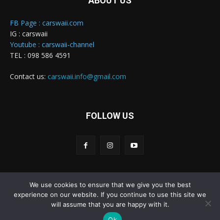
ABOUT US
FB Page : carswaii.com
IG : carswaii
Youtube : carswaii-channel
TEL : 098 586 4591
Contact us:
carswaii.info@gmail.com
FOLLOW US
We use cookies to ensure that we give you the best
Carswaii © Copyright All right reserved
experience on our website. If you continue to use this site we
will assume that you are happy with it.
Home
New Cars
Review&Test
Innovation
Features
Ok