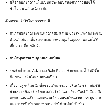
บล็อกดอกยางด้านในแบบกว้าง ตอบสนองทุกการขับขี่ได้
ฉับไว แม่นยำเหนือระดับ
เพิ่มความเร้าใจในทุกการขับขี่
หน้าสัมผัสยางกระจายแรงกดสม่ำเสมอ ช่วยให้แรงกดกระจาย
ตัวสม่ำเสมอ เพิ่มสมรรถนะการควบคุมในทุกสภาพถนนได้ดี
เยี่ยมกว่าที่เคยสัมผัส
มั่นใจทุกการควบคุมบนถนนเปียก
ร่องรีดน้ำแบบ Advance Rain Pulse ช่วยระบายน้ำได้ดีขึ้น
ป้องกันการลื่นไถลบนถนนเปียก
เนื้อยางสูตรใหม่ อีกขั้นของนวัตกรรมยางที่เหนือกว่า ผสมซิลิ
ก้าและโพลิเมอร์ พร้อมเทคโนโลยี NanoPro-Tech™ เงียบ ยึด
เกาะบนถนนเปียกและถนนแห้ง ลดแรงต้านทานการหมุน ตอบ
สนองการขับขี่ทุกสภาพถนน เข้าโค้งแม่นยำยิ่งขึ้น