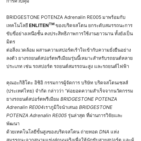
การควบคุม
BRIDGESTONE POTENZA Adrenalin RE005
มาพร้อมกับ
TM
เทคโนโลยี
ENLITEN
ของบริดจสโตน ยกระดับสมรรถนะการ
ขับขี่อย่างเหนือชั้น คงประสิทธิภาพการใช้งานยาวนาน ทั้งยังเป็น
มิตร
ต่อสิ่งแวดล้อม ผสานความสปอร์ตเร้าใจเข้ากับความยั่งยืนอย่าง
ลงตัว ยางรถยนต์สปอร์ตพรีเมียมรุ่นนี้เหมาะสำหรับรถยนต์หลาย
ประเภท เช่น รถสปอร์ต รถยนต์สมรรถนะสูง และรถยนต์ไฟฟ้า
คุณอะกิฮิโตะ อิชิอิ กรรมการผู้จัดการ บริษัท บริดจสโตนเซลส์
(ประเทศไทย) จำกัด กล่าวว่า
“
ต่อยอดความสำเร็จจากนวัตกรรม
ยางรถยนต์สปอร์ตพรีเมียม
BRIDGESTONE POTENZA
Adrenalin RE004
เราภูมิใจนำเสนอ
BRIDGESTONE
POTENZA Adrenalin RE005
รุ่นล่าสุด
ที่ผ่านการวิจัยและ
พัฒนา
ด้วยเทคโนโลยีขั้นสูงของบริดจสโตน
ถ่ายทอด
DNA
แห่ง
สมรรถนะจากสนามแข่งสู่ถนนจริงเพื่อให้นักขับสายสปอร์ต
และผู้