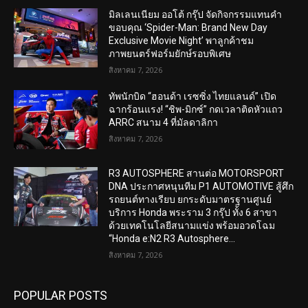
มิลเลนเนียม ออโต้ กรุ๊ป จัดกิจกรรมแทนคำ
ขอบคุณ ‘Spider-Man: Brand New Day
Exclusive Movie Night’ พาลูกค้าชม
ภาพยนตร์ฟอร์มยักษ์รอบพิเศษ
สิงหาคม 7, 2026
ทัพนักบิด “ฮอนด้า เรซซิ่ง ไทยแลนด์” เปิด
ฉากร้อนแรง! “ชิพ-มิกซ์” กดเวลาติดหัวแถว
ARRC สนาม 4 ที่มัลดาลิกา
สิงหาคม 7, 2026
R3 AUTOSPHERE สานต่อ MOTORSPORT
DNA ประกาศหนุนทีม P1 AUTOMOTIVE สู้ศึก
รถยนต์ทางเรียบ ยกระดับมาตรฐานศูนย์
บริการ Honda พระราม 3 กรุ๊ป ทั้ง 6 สาขา
ด้วยเทคโนโลยีสนามแข่ง พร้อมอวดโฉม
“Honda e:N2 R3 Autosphere...
สิงหาคม 7, 2026
POPULAR POSTS