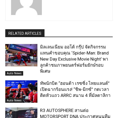
RELATED ARTICLES
มิลเลนเนียม ออโต้ กรุ๊ป จัดกิจกรรม
แทนคำขอบคุณ ‘Spider-Man: Brand
New Day Exclusive Movie Night’ พา
ลูกค้าชมภาพยนตร์ฟอร์มยักษ์รอบ
พิเศษ
Auto News
ทัพนักบิด “ฮอนด้า เรซซิ่ง ไทยแลนด์”
เปิดฉากร้อนแรง! “ชิพ-มิกซ์” กดเวลา
ติดหัวแถว ARRC สนาม 4 ที่มัลดาลิกา
Auto News
R3 AUTOSPHERE สานต่อ
MOTORSPORT DNA ประกาศหนุนทีม