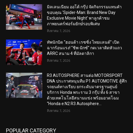
มิลเลนเนียม ออโต้ กรุ๊ป จัดกิจกรรมแทนคำ
ขอบคุณ ‘Spider-Man: Brand New Day
Exclusive Movie Night’ พาลูกค้าชม
ภาพยนตร์ฟอร์มยักษ์รอบพิเศษ
สิงหาคม 7, 2026
ทัพนักบิด “ฮอนด้า เรซซิ่ง ไทยแลนด์” เปิด
ฉากร้อนแรง! “ชิพ-มิกซ์” กดเวลาติดหัวแถว
ARRC สนาม 4 ที่มัลดาลิกา
สิงหาคม 7, 2026
R3 AUTOSPHERE สานต่อ MOTORSPORT
DNA ประกาศหนุนทีม P1 AUTOMOTIVE สู้ศึก
รถยนต์ทางเรียบ ยกระดับมาตรฐานศูนย์
บริการ Honda พระราม 3 กรุ๊ป ทั้ง 6 สาขา
ด้วยเทคโนโลยีสนามแข่ง พร้อมอวดโฉม
“Honda e:N2 R3 Autosphere...
สิงหาคม 7, 2026
POPULAR CATEGORY