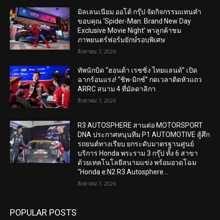
มิลเลนเนียม ออโต้ กรุ๊ป จัดกิจกรรมแทนคำ
ขอบคุณ ‘Spider-Man: Brand New Day
Exclusive Movie Night’ พาลูกค้าชม
ภาพยนตร์ฟอร์มยักษ์รอบพิเศษ
สิงหาคม 7, 2026
ทัพนักบิด “ฮอนด้า เรซซิ่ง ไทยแลนด์” เปิด
ฉากร้อนแรง! “ชิพ-มิกซ์” กดเวลาติดหัวแถว
ARRC สนาม 4 ที่มัลดาลิกา
สิงหาคม 7, 2026
R3 AUTOSPHERE สานต่อ MOTORSPORT
DNA ประกาศหนุนทีม P1 AUTOMOTIVE สู้ศึก
รถยนต์ทางเรียบ ยกระดับมาตรฐานศูนย์
บริการ Honda พระราม 3 กรุ๊ป ทั้ง 6 สาขา
ด้วยเทคโนโลยีสนามแข่ง พร้อมอวดโฉม
“Honda e:N2 R3 Autosphere...
สิงหาคม 7, 2026
POPULAR POSTS