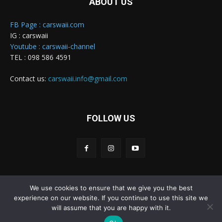
ABOUT US
FB Page : carswaii.com
IG : carswaii
Youtube : carswaii-channel
TEL : 098 586 4591
Contact us:
carswaii.info@gmail.com
FOLLOW US
We use cookies to ensure that we give you the best
Carswaii © Copyright All right reserved
experience on our website. If you continue to use this site we
will assume that you are happy with it.
Home
New Cars
Review&Test
Innovation
Features