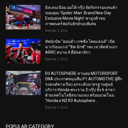
มิลเลนเนียม ออโต้ กรุ๊ป จัดกิจกรรมแทนคำ
ขอบคุณ ‘Spider-Man: Brand New Day
Exclusive Movie Night’ พาลูกค้าชม
ภาพยนตร์ฟอร์มยักษ์รอบพิเศษ
สิงหาคม 7, 2026
ทัพนักบิด “ฮอนด้า เรซซิ่ง ไทยแลนด์” เปิด
ฉากร้อนแรง! “ชิพ-มิกซ์” กดเวลาติดหัวแถว
ARRC สนาม 4 ที่มัลดาลิกา
สิงหาคม 7, 2026
R3 AUTOSPHERE สานต่อ MOTORSPORT
DNA ประกาศหนุนทีม P1 AUTOMOTIVE สู้ศึก
รถยนต์ทางเรียบ ยกระดับมาตรฐานศูนย์
บริการ Honda พระราม 3 กรุ๊ป ทั้ง 6 สาขา
ด้วยเทคโนโลยีสนามแข่ง พร้อมอวดโฉม
“Honda e:N2 R3 Autosphere...
สิงหาคม 7, 2026
POPULAR CATEGORY