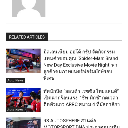
RELATED ARTICLES
มิลเลนเนียม ออโต้ กรุ๊ป จัดกิจกรรม
แทนคำขอบคุณ ‘Spider-Man: Brand
New Day Exclusive Movie Night’ พา
ลูกค้าชมภาพยนตร์ฟอร์มยักษ์รอบ
พิเศษ
Auto News
ทัพนักบิด “ฮอนด้า เรซซิ่ง ไทยแลนด์”
เปิดฉากร้อนแรง! “ชิพ-มิกซ์” กดเวลา
ติดหัวแถว ARRC สนาม 4 ที่มัลดาลิกา
Auto News
R3 AUTOSPHERE สานต่อ
MOTORSPORT DNA ประกาศหนุนทีม