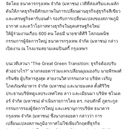
จัดโดย ธนาคารกรุงเทพ จำกัด (มหาชน) เวทีที่ส่งเสริมและผลัก
ดันให้ภาคธุรกิจมีศักยภาพในการเปลี่ยนผ่านธุรกิจสู่ธุรกิจสีเขียว
และเศรษฐกิจคาร์บอนต่ำ รองรับการเปลี่ยนแปลงของสภาพภูมิ
อากาศ และคว้าโอกาสทางธุรกิจในยุคเศรษฐกิจใหม่
ให้ผู้ร่วมงานเกือบ 600 คน โดยมี นายชาติศิริ โสภณพนิช
กรรมการผู้จัดการใหญ่ ธนาคารกรุงเทพ จำกัด (มหาชน) กล่าว
เปิดงาน ณ โรงแรมสยามเคมปินสกี้ กรุงเทพฯ
บนเวทีเสวนา “The Great Green Transition: ธุรกิจต้องปรับ
ตัวอย่างไร?” นางกลอยตาร่วมแลกเปลี่ยนมุมมองกับ นายพีรพงศ์
กรินชัย ผู้บริหารสูงสุด สายงานวิศวกรรมกลาง บริษัท เจริญ
โภคภัณฑ์อาหาร จำกัด (มหาชน) และนายมงคล ตั้งศิริวิช
ประธานบริษัทดูแลประเทศไทย ลาว และเมียนมา บริษัท ชไนเด
อร์ จำกัด (มหาชน) ดำเนินรายการโดย ดร. กอบศักดิ์ ภูตระกูล
กรรมการรองผู้จัดการใหญ่ และเลขานุการบริษัท ธนาคาร
กรุงเทพ จำกัด (มหาชน) ซึ่งนางกลอยตา กล่าวว่า การ
เปลี่ยนแปลงสภาพภูมิอากาศไม่ใช่เพียงวิกฤตที่ธุรกิจ