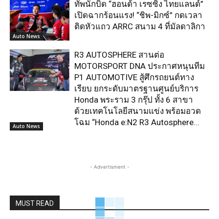
ทัพนักบิด “ฮอนด้า เรซซิ่ง ไทยแลนด์”
เปิดฉากร้อนแรง! “ชิพ-มิกซ์” กดเวลา
ติดหัวแถว ARRC สนาม 4 ที่มัลดาลิกา
Auto News
R3 AUTOSPHERE สานต่อ
MOTORSPORT DNA ประกาศหนุนทีม
P1 AUTOMOTIVE สู้ศึกรถยนต์ทาง
เรียบ ยกระดับมาตรฐานศูนย์บริการ
Honda พระราม 3 กรุ๊ป ทั้ง 6 สาขา
ด้วยเทคโนโลยีสนามแข่ง พร้อมอวด
โฉม “Honda e:N2 R3 Autosphere...
Auto News
- Advertisment -
MUST READ