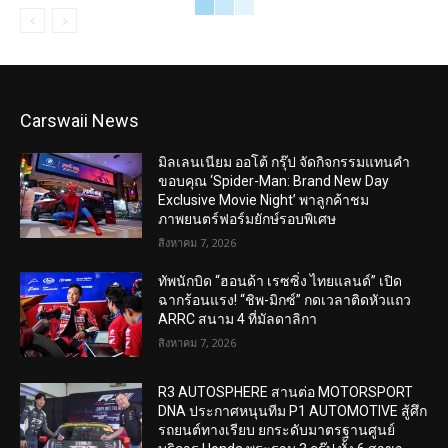
Carswaii News
มิลเลนเนียม ออโต้ กรุ๊ป จัดกิจกรรมแทนคำ
ขอบคุณ ‘Spider-Man: Brand New Day
Exclusive Movie Night’ พาลูกค้าชม
ภาพยนตร์ฟอร์มยักษ์รอบพิเศษ
สิงหาคม 7, 2026
ทัพนักบิด “ฮอนด้า เรซซิ่ง ไทยแลนด์” เปิด
ฉากร้อนแรง! “ชิพ-มิกซ์” กดเวลาติดหัวแถว
ARRC สนาม 4 ที่มัลดาลิกา
สิงหาคม 7, 2026
R3 AUTOSPHERE สานต่อ MOTORSPORT
DNA ประกาศหนุนทีม P1 AUTOMOTIVE สู้ศึก
รถยนต์ทางเรียบ ยกระดับมาตรฐานศูนย์