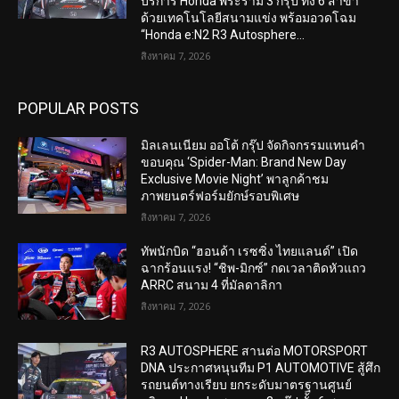
บริการ Honda พระราม 3 กรุ๊ป ทั้ง 6 สาขา
ด้วยเทคโนโลยีสนามแข่ง พร้อมอวดโฉม
“Honda e:N2 R3 Autosphere...
สิงหาคม 7, 2026
POPULAR POSTS
มิลเลนเนียม ออโต้ กรุ๊ป จัดกิจกรรมแทนคำ
ขอบคุณ ‘Spider-Man: Brand New Day
Exclusive Movie Night’ พาลูกค้าชม
ภาพยนตร์ฟอร์มยักษ์รอบพิเศษ
สิงหาคม 7, 2026
ทัพนักบิด “ฮอนด้า เรซซิ่ง ไทยแลนด์” เปิด
ฉากร้อนแรง! “ชิพ-มิกซ์” กดเวลาติดหัวแถว
ARRC สนาม 4 ที่มัลดาลิกา
สิงหาคม 7, 2026
R3 AUTOSPHERE สานต่อ MOTORSPORT
DNA ประกาศหนุนทีม P1 AUTOMOTIVE สู้ศึก
รถยนต์ทางเรียบ ยกระดับมาตรฐานศูนย์