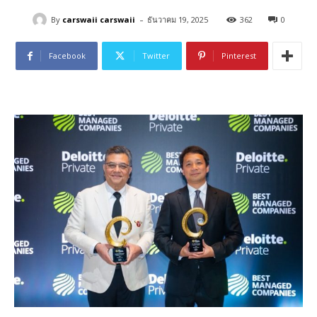
-
By
carswaii carswaii
ธันวาคม 19, 2025
362
0
Facebook
Twitter
Pinterest