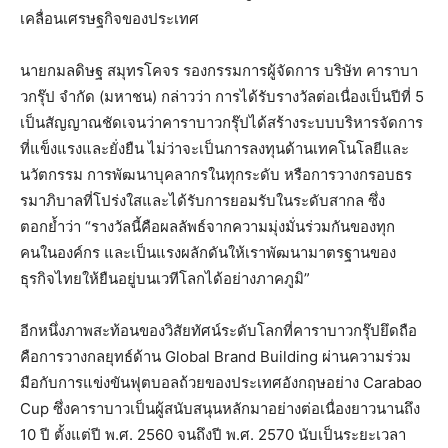
เคลื่อนเศรษฐกิจของประเทศ
นายกมลดิษฐ สมุทรโคจร รองกรรมการผู้จัดการ บริษัท คาราบา
วกรุ๊ป จำกัด (มหาชน) กล่าวว่า การได้รับรางวัลต่อเนื่องเป็นปีที่ 5
เป็นสัญญาณชัดเจนว่าคาราบาวกรุ๊ปได้สร้างระบบบริหารจัดการ
ที่แข็งแรงและยั่งยืน ไม่ว่าจะเป็นการลงทุนด้านเทคโนโลยีและ
นวัตกรรม การพัฒนาบุคลากรในทุกระดับ หรือการวางกรอบธร
รมาภิบาลที่โปร่งใสและได้รับการยอมรับในระดับสากล ซึ่ง
ตอกย้ำว่า “รางวัลนี้คือผลลัพธ์จากความมุ่งมั่นร่วมกันของทุก
คนในองค์กร และเป็นแรงผลักดันให้เราพัฒนามาตรฐานของ
ธุรกิจไทยให้ยืนอยู่บนเวทีโลกได้อย่างภาคภูมิ”
อีกหนึ่งภาพสะท้อนของวิสัยทัศน์ระดับโลกที่คาราบาวกรุ๊ปยึดถือ
คือการวางกลยุทธ์ด้าน Global Brand Building ผ่านความร่วม
มือกับการแข่งขันฟุตบอลถ้วยของประเทศอังกฤษอย่าง Carabao
Cup ซึ่งคาราบาวเป็นผู้สนับสนุนหลักมาอย่างต่อเนื่องยาวนานถึง
10 ปี ตั้งแต่ปี พ.ศ. 2560 จนถึงปี พ.ศ. 2570 นับเป็นระยะเวลา