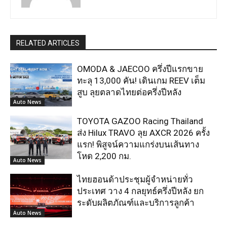
RELATED ARTICLES
OMODA & JAECOO ครึ่งปีแรกขาย
ทะลุ 13,000 คัน! เดินเกม REEV เต็ม
สูบ ลุยตลาดไทยต่อครึ่งปีหลัง
Auto News
TOYOTA GAZOO Racing Thailand
ส่ง Hilux TRAVO ลุย AXCR 2026 ครั้ง
แรก! พิสูจน์ความแกร่งบนเส้นทาง
โหด 2,200 กม.
Auto News
ไทยฮอนด้าประชุมผู้จำหน่ายทั่ว
ประเทศ วาง 4 กลยุทธ์ครึ่งปีหลัง ยก
ระดับผลิตภัณฑ์และบริการลูกค้า
Auto News