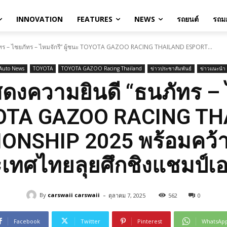
INNOVATION
FEATURES
NEWS
รถยนต์
รถมอ
ัทร – ไชยภัทร – ไหมจักรี” ผู้ชนะ TOYOTA GAZOO RACING THAILAND ESPORT...
Auto News
TOYOTA
TOYOTA GAZOO Racing Thailand
ข่าวประชาสัมพันธ์
ข่าวแนะนำ
ดงความยินดี “ธนภัทร –
TOYOTA GAZOO RACING 
NSHIP 2025 พร้อมคว้าส
เทศไทยลุยศึกชิงแชมป์เอ
-
By
carswaii carswaii
ตุลาคม 7, 2025
562
0
Facebook
Twitter
Pinterest
WhatsAp