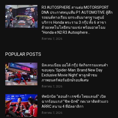
R3 AUTOSPHERE สานต่อ MOTORSPORT
DNA ประกาศหนุนทีม P1 AUTOMOTIVE สู้ศึก
รถยนต์ทางเรียบ ยกระดับมาตรฐานศูนย์
บริการ Honda พระราม 3 กรุ๊ป ทั้ง 6 สาขา
ด้วยเทคโนโลยีสนามแข่ง พร้อมอวดโฉม
“Honda e:N2 R3 Autosphere...
สิงหาคม 7, 2026
POPULAR POSTS
มิลเลนเนียม ออโต้ กรุ๊ป จัดกิจกรรมแทนคำ
ขอบคุณ ‘Spider-Man: Brand New Day
Exclusive Movie Night’ พาลูกค้าชม
ภาพยนตร์ฟอร์มยักษ์รอบพิเศษ
สิงหาคม 7, 2026
ทัพนักบิด “ฮอนด้า เรซซิ่ง ไทยแลนด์” เปิด
ฉากร้อนแรง! “ชิพ-มิกซ์” กดเวลาติดหัวแถว
ARRC สนาม 4 ที่มัลดาลิกา
สิงหาคม 7, 2026