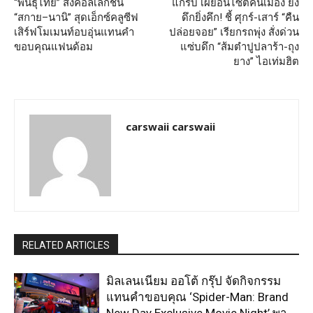
“พันธุ์ไทย” ส่งคอลเลกชัน
แกร็บ เผยอินไซต์คนเมือง ยิ่ง
“สกาย–นานิ” สุดเอ็กซ์คลูซีฟ
ดึกยิ่งคึก! ชี้ ศุกร์-เสาร์ “คืน
เสิร์ฟโมเมนท์อบอุ่นแทนคำ
ปล่อยจอย” เรียกรถพุ่ง สั่งด่วน
ขอบคุณแฟนด้อม
แซ่บดึก “ส้มตำปูปลาร้า-ถุง
ยาง” ไอเท่มฮิต
carswaii carswaii
RELATED ARTICLES
มิลเลนเนียม ออโต้ กรุ๊ป จัดกิจกรรม
แทนคำขอบคุณ ‘Spider-Man: Brand