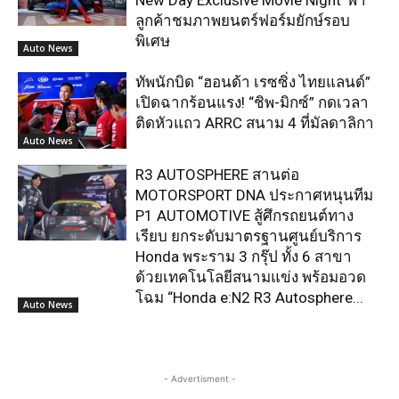
New Day Exclusive Movie Night’ พา
ลูกค้าชมภาพยนตร์ฟอร์มยักษ์รอบ
พิเศษ
Auto News
ทัพนักบิด “ฮอนด้า เรซซิ่ง ไทยแลนด์”
เปิดฉากร้อนแรง! “ชิพ-มิกซ์” กดเวลา
ติดหัวแถว ARRC สนาม 4 ที่มัลดาลิกา
Auto News
R3 AUTOSPHERE สานต่อ
MOTORSPORT DNA ประกาศหนุนทีม
P1 AUTOMOTIVE สู้ศึกรถยนต์ทาง
เรียบ ยกระดับมาตรฐานศูนย์บริการ
Honda พระราม 3 กรุ๊ป ทั้ง 6 สาขา
ด้วยเทคโนโลยีสนามแข่ง พร้อมอวด
โฉม “Honda e:N2 R3 Autosphere...
Auto News
- Advertisment -