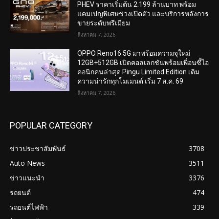
PHEV ราคาเริ่มต้น 2.199 ล้านบาท พร้อม
แคมเปญพิเศษช่วงเปิดตัว และบริการหลังการ
ขายระดับพรีเมียม
สิงหาคม 7, 2026
OPPO Reno16 5G มาพร้อมความจุใหม่
12GB+512GB เปิดคอลเลกชันพร้อมเพื่อนซี้ไอ
คอนิกคนล่าสุด Pingu Limited Edition เติม
ความน่ารักทุกโมเมนต์ เริ่ม 7 ส.ค. 69
สิงหาคม 7, 2026
POPULAR CATEGORY
ข่าวประชาสัมพันธ์
3708
Auto News
3511
ข่าวแนะนำ
3376
รถยนต์
474
รถยนต์ไฟฟ้า
339