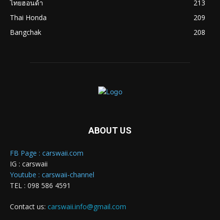
ไทยฮอนด้า
213
Thai Honda
209
Bangchak
208
ABOUT US
FB Page : carswaii.com
IG : carswaii
Youtube : carswaii-channel
TEL : 098 586 4591
Contact us:
carswaii.info@gmail.com