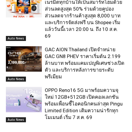
เนรมิตทุกบ้านให้เป็นสมาร์ทโฮมด้วย
ส่วนลดสูงสุด 50% ร่วมด้วยคูปอง
ส่วนลดจากร้านค้าสูงสุด 8,000 บาท
และบริการจัดส่งฟรี บน Shopee เริ่ม
แล้ววันนี้เวลา 20:00 น. ถึง 10 ส.ค.
69
Auto News
GAC AION Thailand เปิดจำหน่าย
GAC GN8 PHEV ราคาเริ่มต้น 2.199
ล้านบาท พร้อมแคมเปญพิเศษช่วงเปิด
ตัว และบริการหลังการขายระดับ
พรีเมียม
Auto News
OPPO Reno16 5G มาพร้อมความจุ
ใหม่ 12GB+512GB เปิดคอลเลกชัน
พร้อมเพื่อนซี้ไอคอนิกคนล่าสุด Pingu
Limited Edition เติมความน่ารักทุก
โมเมนต์ เริ่ม 7 ส.ค. 69
Auto News