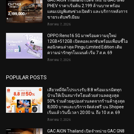
GAC AION Thailand เปิดจำหน่าย GAC GN8
PHEV ราคาเริ่มต้น 2.199 ล้านบาท พร้อม
แคมเปญพิเศษช่วงเปิดตัว และบริการหลังการ
ขายระดับพรีเมียม
สิงหาคม 7, 2026
OPPO Reno16 5G มาพร้อมความจุใหม่
12GB+512GB เปิดคอลเลกชันพร้อมเพื่อนซี้ไอ
คอนิกคนล่าสุด Pingu Limited Edition เติม
ความน่ารักทุกโมเมนต์ เริ่ม 7 ส.ค. 69
สิงหาคม 7, 2026
POPULAR POSTS
เสียวหมี่จัดโปรแรงรับ 8.8 พร้อมเนรมิตทุก
บ้านให้เป็นสมาร์ทโฮมด้วยส่วนลดสูงสุด
50% ร่วมด้วยคูปองส่วนลดจากร้านค้าสูงสุด
8,000 บาทและบริการจัดส่งฟรี บน Shopee
เริ่มแล้ววันนี้เวลา 20:00 น. ถึง 10 ส.ค. 69
สิงหาคม 7, 2026
GAC AION Thailand เปิดจำหน่าย GAC GN8