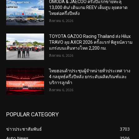
OMODA & JAECOO ครึ่งปีแรกขายทะลุ
13,000 คัน! เดินเกม REEV เต็มสูบ ลุยตลาด
ไทยต่อครึ่งปีหลัง
สิงหาคม 6, 2026
TOYOTA GAZOO Racing Thailand ส่ง Hilux
TRAVO ลุย AXCR 2026 ครั้งแรก! พิสูจน์ความ
แกร่งบนเส้นทางโหด 2,200 กม.
สิงหาคม 6, 2026
ไทยฮอนด้าประชุมผู้จำหน่ายทั่วประเทศ วาง
4 กลยุทธ์ครึ่งปีหลัง ยกระดับผลิตภัณฑ์และ
บริการลูกค้า
สิงหาคม 6, 2026
POPULAR CATEGORY
ข่าวประชาสัมพันธ์
3703
Auto News
3506