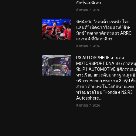
ยักษ์รอบพิเศษ
สิงหาคม 7, 2026
ทัพนักบิด “ฮอนด้า เรซซิ่ง ไทย
แลนด์” เปิดฉากร้อนแรง! “ชิพ-
มิกซ์” กดเวลาติดหัวแถว ARRC
สนาม 4 ที่มัลดาลิกา
สิงหาคม 7, 2026
R3 AUTOSPHERE สานต่อ
MOTORSPORT DNA ประกาศหน
ทีม P1 AUTOMOTIVE สู้ศึกรถยนต
ทางเรียบ ยกระดับมาตรฐานศูนย์
บริการ Honda พระราม 3 กรุ๊ป ทั้ง
สาขา ด้วยเทคโนโลยีสนามแข่ง
พร้อมอวดโฉม “Honda e:N2 R3
Autosphere...
สิงหาคม 7, 2026