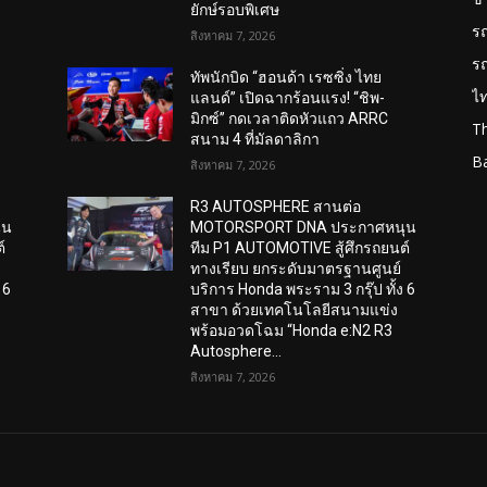
ยักษ์รอบพิเศษ
ร
สิงหาคม 7, 2026
ร
ทัพนักบิด “ฮอนด้า เรซซิ่ง ไทย
ไ
แลนด์” เปิดฉากร้อนแรง! “ชิพ-
มิกซ์” กดเวลาติดหัวแถว ARRC
T
สนาม 4 ที่มัลดาลิกา
B
สิงหาคม 7, 2026
R3 AUTOSPHERE สานต่อ
ุน
MOTORSPORT DNA ประกาศหนุน
์
ทีม P1 AUTOMOTIVE สู้ศึกรถยนต์
ทางเรียบ ยกระดับมาตรฐานศูนย์
 6
บริการ Honda พระราม 3 กรุ๊ป ทั้ง 6
สาขา ด้วยเทคโนโลยีสนามแข่ง
พร้อมอวดโฉม “Honda e:N2 R3
Autosphere...
สิงหาคม 7, 2026