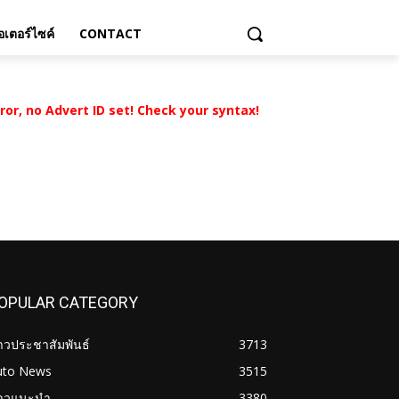
เตอร์ไซค์
CONTACT
rror, no Advert ID set! Check your syntax!
OPULAR CATEGORY
าวประชาสัมพันธ์
3713
uto News
3515
่าวแนะนำ
3380