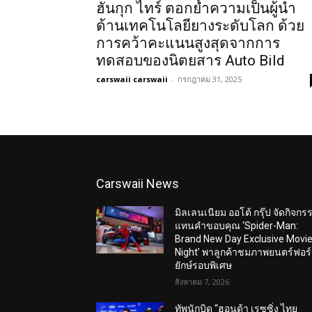
ฮันกุก ไทร์ ตอกย้ำความเป็นผู้นำ
ด้านเทคโนโลยียางระดับโลก ด้วย
การคว้าคะแนนสูงสุดจากการ
ทดสอบของนิตยสาร Auto Bild
carswaii carswaii
-
กรกฎาคม 31, 2025
Carswaii News
มิลเลนเนียม ออโต้ กรุ๊ป จัดกิจกร
แทนคำขอบคุณ ‘Spider-Man:
Brand New Day Exclusive Movi
Night’ พาลูกค้าชมภาพยนตร์ฟอร
ยักษ์รอบพิเศษ
สิงหาคม 7, 2026
ทัพนักบิด “ฮอนด้า เรซซิ่ง ไทย