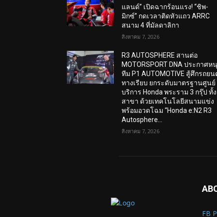
แลนด์” เปิดฉากร้อนแรง! “ชิพ-
มิกซ์” กดเวลาติดหัวแถว ARRC
สนาม 4 ที่มัลดาลิกา
สิงหาคม 7, 2026
R3 AUTOSPHERE สานต่อ
MOTORSPORT DNA ประกาศหน
ทีม P1 AUTOMOTIVE สู้ศึกรถยนต
ทางเรียบ ยกระดับมาตรฐานศูนย์
บริการ Honda พระราม 3 กรุ๊ป ทั้ง
สาขา ด้วยเทคโนโลยีสนามแข่ง
พร้อมอวดโฉม “Honda e:N2 R3
Autosphere...
สิงหาคม 7, 2026
AB
FB P