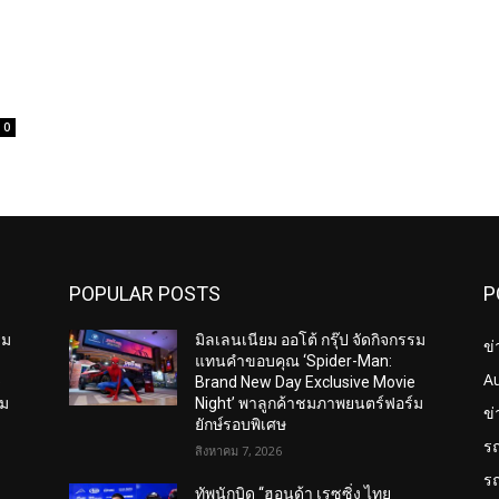
0
POPULAR POSTS
P
รม
มิลเลนเนียม ออโต้ กรุ๊ป จัดกิจกรรม
ข่
แทนคำขอบคุณ ‘Spider-Man:
A
e
Brand New Day Exclusive Movie
์ม
Night’ พาลูกค้าชมภาพยนตร์ฟอร์ม
ข
ยักษ์รอบพิเศษ
ร
สิงหาคม 7, 2026
ร
ทัพนักบิด “ฮอนด้า เรซซิ่ง ไทย