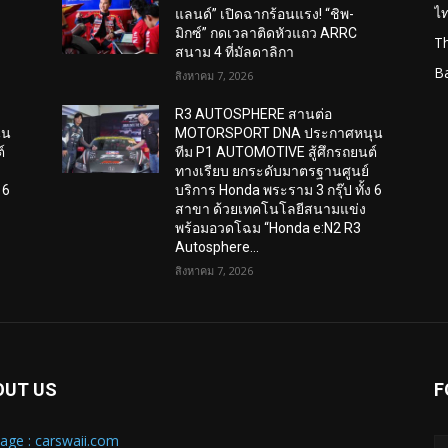
ไ
แลนด์” เปิดฉากร้อนแรง! “ชิพ-
มิกซ์” กดเวลาติดหัวแถว ARRC
T
สนาม 4 ที่มัลดาลิกา
B
สิงหาคม 7, 2026
R3 AUTOSPHERE สานต่อ
ุน
MOTORSPORT DNA ประกาศหนุน
์
ทีม P1 AUTOMOTIVE สู้ศึกรถยนต์
ทางเรียบ ยกระดับมาตรฐานศูนย์
 6
บริการ Honda พระราม 3 กรุ๊ป ทั้ง 6
สาขา ด้วยเทคโนโลยีสนามแข่ง
พร้อมอวดโฉม “Honda e:N2 R3
Autosphere...
สิงหาคม 7, 2026
OUT US
F
age : carswaii.com