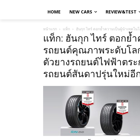
HOME
NEW CARS
REVIEW&TEST
หน้าแรก
แท็ก
ฮันกุก ไทร์ ตอกย้ำความเป็นผู้นำเทคโน
แท็ก: ฮันกุก ไทร์ ตอกย
รถยนต์คุณภาพระดับโลก
ตัวยางรถยนต์ไฟฟ้าตระก
รถยนต์สันดาปรุ่นใหม่อีก 