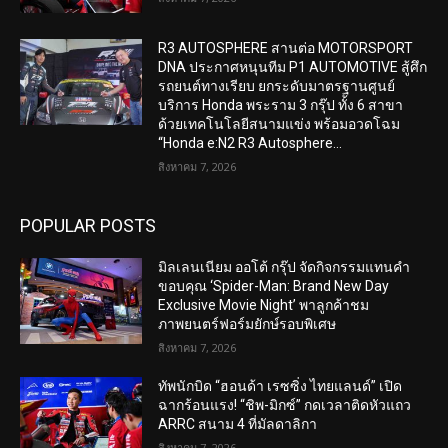
R3 AUTOSPHERE สานต่อ MOTORSPORT
DNA ประกาศหนุนทีม P1 AUTOMOTIVE สู้ศึก
รถยนต์ทางเรียบ ยกระดับมาตรฐานศูนย์
บริการ Honda พระราม 3 กรุ๊ป ทั้ง 6 สาขา
ด้วยเทคโนโลยีสนามแข่ง พร้อมอวดโฉม
“Honda e:N2 R3 Autosphere...
สิงหาคม 7, 2026
POPULAR POSTS
มิลเลนเนียม ออโต้ กรุ๊ป จัดกิจกรรมแทนคำ
ขอบคุณ ‘Spider-Man: Brand New Day
Exclusive Movie Night’ พาลูกค้าชม
ภาพยนตร์ฟอร์มยักษ์รอบพิเศษ
สิงหาคม 7, 2026
ทัพนักบิด “ฮอนด้า เรซซิ่ง ไทยแลนด์” เปิด
ฉากร้อนแรง! “ชิพ-มิกซ์” กดเวลาติดหัวแถว
ARRC สนาม 4 ที่มัลดาลิกา
สิงหาคม 7, 2026