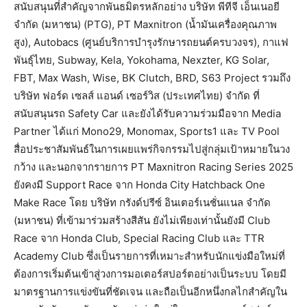
สนับสนุนที่สำคัญจากพันธมิตรหลักอย่าง บริษัท พีทีจี เอ็นเนอยี
จำกัด (มหาชน) (PTG), PT Maxnitron (น้ำมันเครื่องคุณภาพ
สูง), Autobacs (ศูนย์บริการบำรุงรักษารถยนต์ครบวงจร), กาแฟ
พันธุ์ไทย, Subway, Kela, Yokohama, Nexzter, KG Solar,
FBT, Max Wash, Wise, BK Clutch, BRD, S63 Project รวมถึง
บริษัท ฟอร์ด เซลส์ แอนด์ เซอร์วิส (ประเทศไทย) จำกัด ที่
สนับสนุนรถ Safety Car และยังได้รับความร่วมมือจาก Media
Partner ได้แก่ Mono29, Monomax, Sports1 และ TV Pool
สื่อประชาสัมพันธ์ในการเผยแพร่กิจกรรมไปสู่กลุ่มเป้าหมายในวง
กว้าง และนอกจากรายการ PT Maxnitron Racing Series 2025
ยังคงมี Support Race จาก Honda City Hatchback One
Make Race โดย บริษัท กรังด์ปรีซ์ อินเตอร์เนชั่นแนล จำกัด
(มหาชน) ที่เข้ามาร่วมสร้างสีสัน ยังไม่เพียงเท่านั้นยังมี Club
Race จาก Honda Club, Special Racing Club และ TTR
Academy Club ซึ่งเป็นรายการที่เหมาะสำหรับนักแข่งมือใหม่ที่
ต้องการเริ่มต้นเข้าสู่วงการมอเตอร์สปอร์ตอย่างเป็นระบบ โดยมี
มาตรฐานการแข่งขันที่ชัดเจน และถือเป็นอีกหนึ่งกลไกสำคัญใน