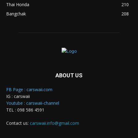
Thai Honda
210
Bangchak
208
ABOUT US
FB Page : carswaii.com
IG : carswaii
Youtube : carswaii-channel
TEL : 098 586 4591
Contact us:
carswaii.info@gmail.com