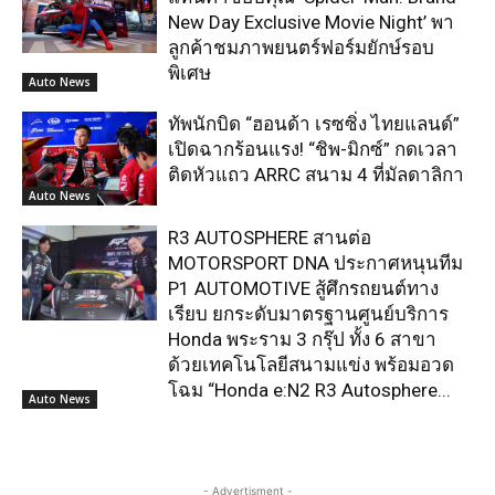
New Day Exclusive Movie Night’ พา
ลูกค้าชมภาพยนตร์ฟอร์มยักษ์รอบ
พิเศษ
Auto News
ทัพนักบิด “ฮอนด้า เรซซิ่ง ไทยแลนด์”
เปิดฉากร้อนแรง! “ชิพ-มิกซ์” กดเวลา
ติดหัวแถว ARRC สนาม 4 ที่มัลดาลิกา
Auto News
R3 AUTOSPHERE สานต่อ
MOTORSPORT DNA ประกาศหนุนทีม
P1 AUTOMOTIVE สู้ศึกรถยนต์ทาง
เรียบ ยกระดับมาตรฐานศูนย์บริการ
Honda พระราม 3 กรุ๊ป ทั้ง 6 สาขา
ด้วยเทคโนโลยีสนามแข่ง พร้อมอวด
โฉม “Honda e:N2 R3 Autosphere...
Auto News
- Advertisment -