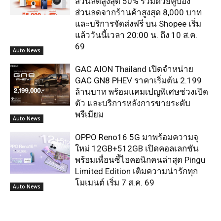
ส่วนลดสูงสุด 50% ร่วมด้วยคูปอง
ส่วนลดจากร้านค้าสูงสุด 8,000 บาท
และบริการจัดส่งฟรี บน Shopee เริ่ม
แล้ววันนี้เวลา 20:00 น. ถึง 10 ส.ค.
69
Auto News
GAC AION Thailand เปิดจำหน่าย
GAC GN8 PHEV ราคาเริ่มต้น 2.199
ล้านบาท พร้อมแคมเปญพิเศษช่วงเปิด
ตัว และบริการหลังการขายระดับ
พรีเมียม
Auto News
OPPO Reno16 5G มาพร้อมความจุ
ใหม่ 12GB+512GB เปิดคอลเลกชัน
พร้อมเพื่อนซี้ไอคอนิกคนล่าสุด Pingu
Limited Edition เติมความน่ารักทุก
โมเมนต์ เริ่ม 7 ส.ค. 69
Auto News