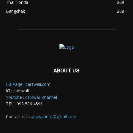
Thai Honda
209
Bangchak
208
ABOUT US
FB Page : carswaii.com
IG : carswaii
Youtube : carswaii-channel
TEL : 098 586 4591
Contact us:
carswaii.info@gmail.com