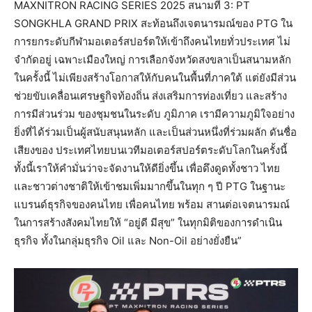
MAXNITRON RACING SERIES 2025 สนามที่ 3: PT
SONGKHLA GRAND PRIX สะท้อนถึงเจตนารมณ์ของ PTG ใน
การยกระดับกีฬามอเตอร์สปอร์ตให้เข้าถึงคนไทยทั่วประเทศ ไม่
จำกัดอยู่ เฉพาะเมืองใหญ่ การเลือกจังหวัดสงขลาเป็นสนามหลัก
ในครั้งนี้ ไม่เพียงสร้างโอกาสให้กับคนในพื้นที่ภาคใต้ แต่ยังมีส่วน
ช่วยขับเคลื่อนเศรษฐกิจท้องถิ่น ส่งเสริมการท่องเที่ยว และสร้าง
การมีส่วนร่วม ของชุมชนในระดับ ภูมิภาค เรามีความภูมิใจอย่าง
ยิ่งที่ได้ร่วมเป็นผู้สนับสนุนหลัก และเป็นส่วนหนึ่งที่ร่วมผลัก ดันชื่อ
เสียงของ ประเทศไทยบนเวทีมอเตอร์สปอร์ตระดับโลกในครั้งนี้
ทั้งนี้เราให้คำมั่นว่าจะจัดงานให้ดียิ่งขึ้น เพื่อดึงดูดทั้งชาว ไทย
และชาวต่างชาติให้เข้าชมเพิ่มมากขึ้นในทุก ๆ ปี PTG ในฐานะ
แบรนด์ธุรกิจของคนไทย เพื่อคนไทย พร้อม สานต่อเจตนารมณ์
ในการสร้างสังคมไทยให้ “อยู่ดี มีสุข” ในทุกมิติของการดำเนิน
ธุรกิจ ทั้งในกลุ่มธุรกิจ Oil และ Non-Oil อย่างยั่งยืน”