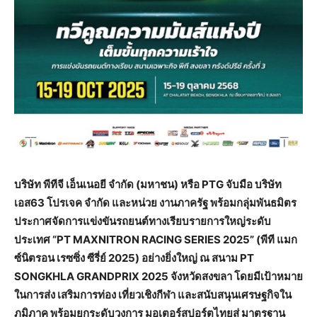
บริษัท
พีทีจี
เอ็นเนอยี
จำกัด
(
มหาชน
)
หรือ
PTG
จับมือ
บริษัท
เอส
63
โปรเจค
จำกัด
และหน่วย
งานภาครัฐ
พร้อมกลุ่มพันธมิตร
ประกาศจัดการแข่งขันรถยนต์ทางเรียบรายการใหญ่ระดับ
ประเทศ
“PT MAXNITRON RACING SERIES 2025” (
พีที
แมก
ซ์นิตรอน
เรซซิ่ง
ซีรี่ย์
2025)
อย่างยิ่งใหญ่
ณ
สนาม
PT
SONGKHLA GRANDPRIX 2025
จังหวัดสงขลา
โดยมีเป้าหมาย
ในการส่ง
เสริมการท่อง
เที่ยวเชิงกีฬา
และสนับสนุนเศรษฐกิจใน
ภูมิภาค
พร้อมยกระดับวงการ
มอเตอร์สปอร์ตไทยสู่
มาตรฐาน