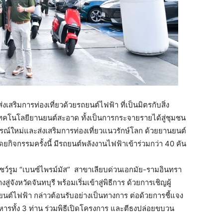
สริมการท่องเที่ยวด้วยรถยนต์ไฟฟ้า ที่เป็นมิตรกับสิ่ง
คโนโลยียานยนต์สะอาด ทั้งเป็นการกระจายรายได้สู่ชุมชน
การณ์ใหม่และส่งเสริมการท่องเที่ยวแนวรักษ์โลก ด้วยยานยนต์
ดยกิจกรรมครั้งนี้ มีรถยนต์พลังงานไฟฟ้าเข้าร่วมกว่า 40 คัน
ว์รูม “เบนซ์ไพรม์มัส”
สาขาเลียบด่วนเอกมัย-รามอินทรา
่จังหวัดจันทบุรี พร้อมเริ่มเข้าสู่พิธีการ ด้วยการเชิญผู้
นต์ไฟฟ้า กล่าวต้อนรับอย่างเป็นทางการ ต่อด้วยการชี้แจง
หารทั้ง 3 ท่าน ร่วมพิธีเปิดโครงการ และตีธงปล่อยขบวน