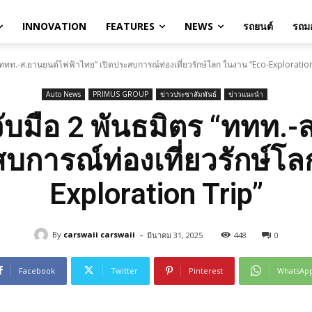
INNOVATION
FEATURES
NEWS
รถยนต์
รถมอ
“ททท.-ส.ยานยนต์ไฟฟ้าไทย” เปิดประสบการณ์ท่องเที่ยวรักษ์โลก ในงาน “Eco-Exploration
Auto News
PRIMUS GROUP
ข่าวประชาสัมพันธ์
ข่าวแนะนำ
ับมือ 2 พันธมิตร “ททท.
บการณ์ท่องเที่ยวรักษ์โ
Exploration Trip”
-
By
carswaii carswaii
มีนาคม 31, 2025
448
0
Facebook
Twitter
Pinterest
WhatsAp