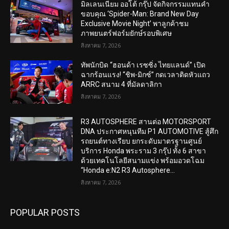
มิลเลนเนียม ออโต้ กรุ๊ป จัดกิจกรรมแทนคำ
ขอบคุณ ‘Spider-Man: Brand New Day
Exclusive Movie Night’ พาลูกค้าชม
ภาพยนตร์ฟอร์มยักษ์รอบพิเศษ
สิงหาคม 7, 2026
ทัพนักบิด “ฮอนด้า เรซซิ่ง ไทยแลนด์” เปิด
ฉากร้อนแรง! “ชิพ-มิกซ์” กดเวลาติดหัวแถว
ARRC สนาม 4 ที่มัลดาลิกา
สิงหาคม 7, 2026
R3 AUTOSPHERE สานต่อ MOTORSPORT
DNA ประกาศหนุนทีม P1 AUTOMOTIVE สู้ศึก
รถยนต์ทางเรียบ ยกระดับมาตรฐานศูนย์
บริการ Honda พระราม 3 กรุ๊ป ทั้ง 6 สาขา
ด้วยเทคโนโลยีสนามแข่ง พร้อมอวดโฉม
“Honda e:N2 R3 Autosphere...
สิงหาคม 7, 2026
POPULAR POSTS