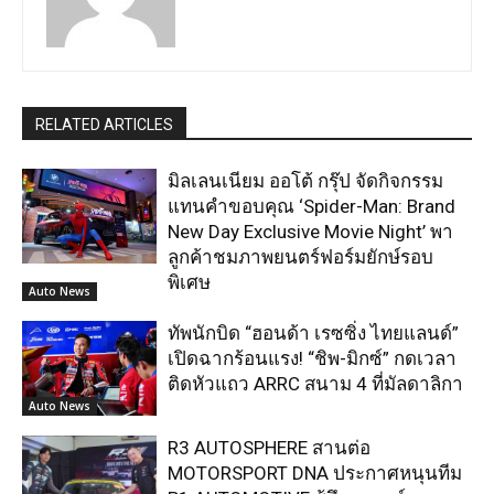
RELATED ARTICLES
มิลเลนเนียม ออโต้ กรุ๊ป จัดกิจกรรม
แทนคำขอบคุณ ‘Spider-Man: Brand
New Day Exclusive Movie Night’ พา
ลูกค้าชมภาพยนตร์ฟอร์มยักษ์รอบ
พิเศษ
Auto News
ทัพนักบิด “ฮอนด้า เรซซิ่ง ไทยแลนด์”
เปิดฉากร้อนแรง! “ชิพ-มิกซ์” กดเวลา
ติดหัวแถว ARRC สนาม 4 ที่มัลดาลิกา
Auto News
R3 AUTOSPHERE สานต่อ
MOTORSPORT DNA ประกาศหนุนทีม