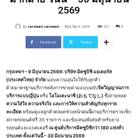
2569
-
By
carswaii carswaii
มิถุนายน 9, 2026
221
0
Facebook
Twitter
กรุงเทพฯ
– 9 มิถุนายน 2569: บริษัท มิตซูบิชิ มอเตอร์ส
(ประเทศไทย) จำกัด
มอบความอุ่นใจให้กับลูกค้า
ด้วยมาตรฐานบริการหลังการขายตามแบบฉบับ
จิตวิญญาณการ
บริการแบบญี่ปุ่น
หรือ
โอโมเตะนาชิ
(
おもてなし
)
ซึ่งถ่ายทอด
ความใส่ใจ ความจริงใจ
และการให้ความสำคัญกับทุกราย
ละเอียด
พร้อมดูแลลูกค้าตลอดช่วงหน้าฝนนี้ผ่านบริการตรวจเช็ก
สภาพรถยนต์ฟรี 35 รายการ และข้อเสนอพิเศษสำหรับยาง
รถยนต์และแบตเตอรี่
ณ ศูนย์บริการ
มิตซูบิชิกว่า 180 แห่งทั่ว
ประเทศ
ตั้งแต่วันนี้
– 30 มิถุนายน 2569