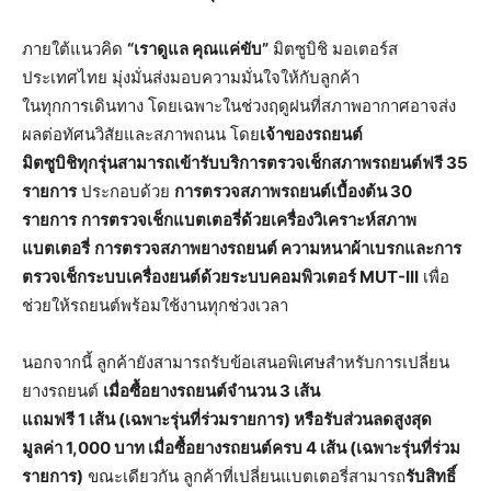
ภายใต้แนวคิด
“เราดูแล คุณแค่ขับ”
มิตซูบิชิ มอเตอร์ส
ประเทศไทย มุ่งมั่นส่งมอบความมั่นใจให้กับลูกค้า
ในทุกการเดินทาง โดยเฉพาะในช่วงฤดูฝนที่สภาพอากาศอาจส่ง
ผลต่อทัศนวิสัยและสภาพถนน โดย
เจ้าของรถยนต์
มิตซูบิชิ
ทุกรุ่นสามารถเข้ารับบริการตรวจเช็กสภาพรถยนต์ฟรี
35
รายการ
ประกอบด้วย
การตรวจสภาพรถยนต์เบื้องต้น
30
รายการ
การตรวจเช็กแบตเตอรี่ด้วยเครื่องวิเคราะห์สภาพ
แบตเตอรี่
การตรวจสภาพยางรถยนต์ ความหนาผ้าเบรกและการ
ตรวจเช็กระบบเครื่องยนต์ด้วยระบบคอมพิวเตอร์
MUT-III
เพื่อ
ช่วยให้รถยนต์พร้อมใช้งานทุกช่วงเวลา
นอกจากนี้ ลูกค้ายังสามารถรับข้อเสนอพิเศษสำหรับการเปลี่ยน
ยางรถยนต์
เมื่อซื้อยางรถยนต์จำนวน
3 เส้น
แถมฟรี 1 เส้น (เฉพาะรุ่นที่ร่วมรายการ) หรือรับส่วนลดสูงสุด
มูลค่า 1,000 บาท เมื่อซื้อยางรถยนต์ครบ 4 เส้น (เฉพาะรุ่นที่ร่วม
รายการ)
ขณะเดียวกัน ลูกค้าที่เปลี่ยนแบตเตอรี่สามารถ
รับสิทธิ์