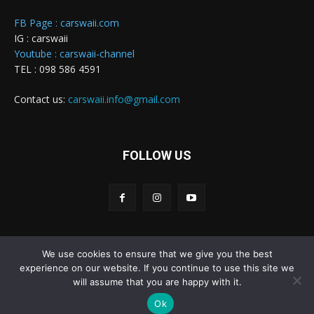
FB Page : carswaii.com
IG : carswaii
Youtube : carswaii-channel
TEL : 098 586 4591
Contact us:
carswaii.info@gmail.com
FOLLOW US
We use cookies to ensure that we give you the best
Carswaii © Copyright All right reserved
experience on our website. If you continue to use this site we
will assume that you are happy with it.
Home
New Cars
Review&Test
Innovation
Features
Ok
News
รถยนต์
รถมอเตอร์ไซค์
CONTACT