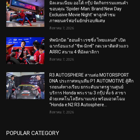
มิลเลนเนียม ออโต้ กรุ๊ป จัดกิจกรรมแทนคำ
ขอบคุณ ‘Spider-Man: Brand New Day
Exclusive Movie Night’ พาลูกค้าชม
ภาพยนตร์ฟอร์มยักษ์รอบพิเศษ
สิงหาคม 7, 2026
ทัพนักบิด “ฮอนด้า เรซซิ่ง ไทยแลนด์” เปิด
ฉากร้อนแรง! “ชิพ-มิกซ์” กดเวลาติดหัวแถว
ARRC สนาม 4 ที่มัลดาลิกา
สิงหาคม 7, 2026
R3 AUTOSPHERE สานต่อ MOTORSPORT
DNA ประกาศหนุนทีม P1 AUTOMOTIVE สู้ศึก
รถยนต์ทางเรียบ ยกระดับมาตรฐานศูนย์
บริการ Honda พระราม 3 กรุ๊ป ทั้ง 6 สาขา
ด้วยเทคโนโลยีสนามแข่ง พร้อมอวดโฉม
“Honda e:N2 R3 Autosphere...
สิงหาคม 7, 2026
POPULAR CATEGORY