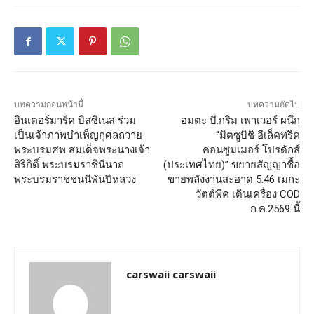
บทความก่อนหน้านี้
บทความถัดไป
อินเตอร์มาร์ค บิสซิเนส ร่วม
อมตะ บี.กริม เพาเวอร์ ผนึก
เป็นเจ้าภาพบำเพ็ญกุศลถวาย
“มิตซูบิชิ อีเล็คทริค
พระบรมศพ สมเด็จพระนางเจ้า
คอนซูมเมอร์ โปรดักส์
สิริกิติ์ พระบรมราชินีนาถ
(ประเทศไทย)” ขยายสัญญาซื้อ
พระบรมราชชนนีพันปีหลวง
ขายพลังงานสะอาด 5.46 เมกะ
วัตต์พีค เดินเครื่อง COD
ก.ค.2569 นี้
carswaii carswaii