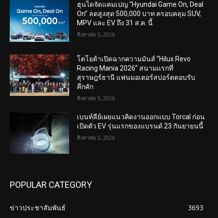
ฮุนไดจัดแคมเปญ “Hyundai Game On, Deal
On” ลดสูงสุด 500,000 บาท ครอบคลุม SUV,
MPV และ EV ถึง 31 ส.ค. นี้
สิงหาคม 5, 2026
โตโยต้าเปิดฉากความมันส์ “Hilux Revo
Racing Mania 2026” สนามแรกที่
สุราษฎร์ธานี แฟนมอเตอร์สปอร์ตตอบรับ
คึกคัก
สิงหาคม 5, 2026
เบนท์ลีย์เผยแนวคิดงานออกแบบ Torcal ก่อน
เปิดตัว EV รุ่นแรกของแบรนด์ 23 กันยายนนี้
สิงหาคม 5, 2026
POPULAR CATEGORY
ข่าวประชาสัมพันธ์
3693