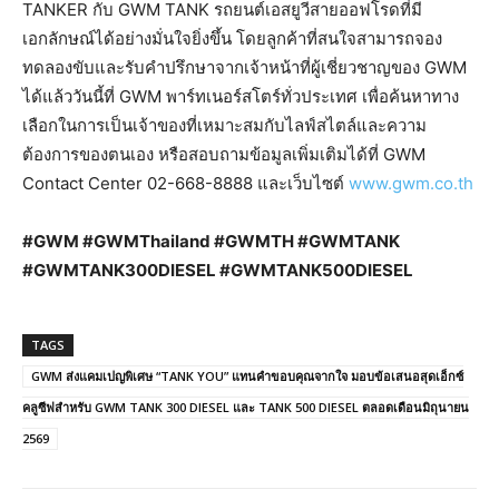
TANKER กับ GWM TANK รถยนต์เอสยูวีสายออฟโรดที่มี
เอกลักษณ์ได้อย่างมั่นใจยิ่งขึ้น โดยลูกค้าที่สนใจสามารถจอง
ทดลองขับและรับคำปรึกษาจากเจ้าหน้าที่ผู้เชี่ยวชาญของ GWM
ได้แล้ววันนี้ที่ GWM พาร์ทเนอร์สโตร์ทั่วประเทศ เพื่อค้นหาทาง
เลือกในการเป็นเจ้าของที่เหมาะสมกับไลฟ์สไตล์และความ
ต้องการของตนเอง หรือสอบถามข้อมูลเพิ่มเติมได้ที่ GWM
Contact Center 02-668-8888 และเว็บไซต์
www.gwm.co.th
#GWM #GWMThailand #GWMTH #GWMTANK
#GWMTANK300DIESEL #GWMTANK500DIESEL
TAGS
GWM ส่งแคมเปญพิเศษ “TANK YOU” แทนคำขอบคุณจากใจ มอบข้อเสนอสุดเอ็กซ์
คลูซีฟสำหรับ GWM TANK 300 DIESEL และ TANK 500 DIESEL ตลอดเดือนมิถุนายน
2569