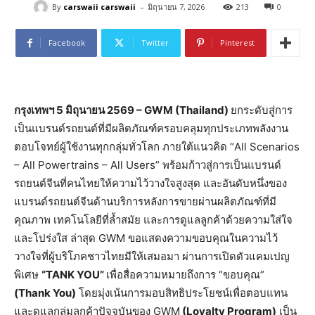
-
By
carswaii carswaii
มิถุนายน 7, 2026
213
0
Facebook
Twitter
Pinterest
กรุงเทพฯ
5
มิถุนายน
2569 – GWM (Thailand)
ยกระดับสู่การ
เป็นแบรนด์รถยนต์ที่มีผลิตภัณฑ์ครอบคลุมทุกประเภทพลังงาน
ตอบโจทย์ผู้ใช้งานทุกกลุ่มทั่วโลก ภายใต้แนวคิด “All Scenarios
– All Powertrains – All Users” พร้อมก้าวสู่การเป็นแบรนด์
รถยนต์จีนที่คนไทยให้ความไว้วางใจสูงสุด และอันดับหนึ่งของ
แบรนด์รถยนต์จีนด้านบริการหลังการขายผ่านผลิตภัณฑ์ที่มี
คุณภาพ เทคโนโลยีที่ล้ำสมัย และการดูแลลูกค้าด้วยความใส่ใจ
และโปร่งใส ล่าสุด GWM ขอแสดงความขอบคุณในความไว้
วางใจที่ผู้บริโภคชาวไทยมีให้เสมอมา ผ่านการเปิดตัวแคมเปญ
พิเศษ
“TANK YOU”
เพื่อสื่อความหมายถึงการ “ขอบคุณ”
(
Thank You)
โดยมุ่งเน้นการมอบสิทธิประโยชน์เพื่อตอบแทน
และดูแลกลุ่มลูกค้าปัจจุบันของ GWM
(Loyalty Program)
เป็น