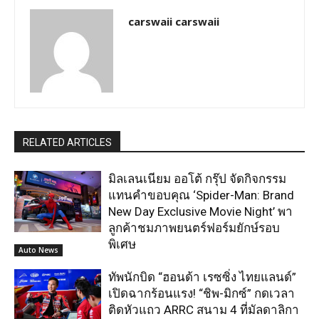
carswaii carswaii
RELATED ARTICLES
มิลเลนเนียม ออโต้ กรุ๊ป จัดกิจกรรม
แทนคำขอบคุณ ‘Spider-Man: Brand
New Day Exclusive Movie Night’ พา
ลูกค้าชมภาพยนตร์ฟอร์มยักษ์รอบ
พิเศษ
Auto News
ทัพนักบิด “ฮอนด้า เรซซิ่ง ไทยแลนด์”
เปิดฉากร้อนแรง! “ชิพ-มิกซ์” กดเวลา
ติดหัวแถว ARRC สนาม 4 ที่มัลดาลิกา