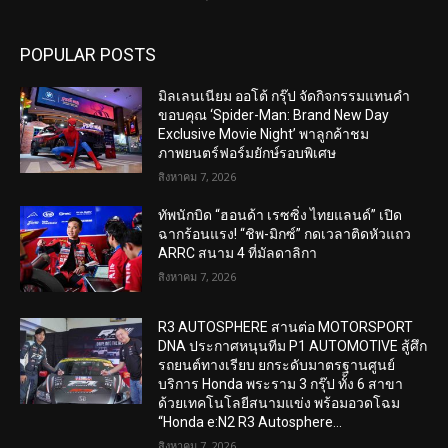
POPULAR POSTS
มิลเลนเนียม ออโต้ กรุ๊ป จัดกิจกรรมแทนคำ
ขอบคุณ ‘Spider-Man: Brand New Day
Exclusive Movie Night’ พาลูกค้าชม
ภาพยนตร์ฟอร์มยักษ์รอบพิเศษ
สิงหาคม 7, 2026
ทัพนักบิด “ฮอนด้า เรซซิ่ง ไทยแลนด์” เปิด
ฉากร้อนแรง! “ชิพ-มิกซ์” กดเวลาติดหัวแถว
ARRC สนาม 4 ที่มัลดาลิกา
สิงหาคม 7, 2026
R3 AUTOSPHERE สานต่อ MOTORSPORT
DNA ประกาศหนุนทีม P1 AUTOMOTIVE สู้ศึก
รถยนต์ทางเรียบ ยกระดับมาตรฐานศูนย์
บริการ Honda พระราม 3 กรุ๊ป ทั้ง 6 สาขา
ด้วยเทคโนโลยีสนามแข่ง พร้อมอวดโฉม
“Honda e:N2 R3 Autosphere...
สิงหาคม 7, 2026