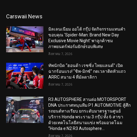
Carswaii News
มิลเลนเนียม ออโต้ กรุ๊ป จัดกิจกรรมแทนคำ
ขอบคุณ ‘Spider-Man: Brand New Day
Exclusive Movie Night’ พาลูกค้าชม
ภาพยนตร์ฟอร์มยักษ์รอบพิเศษ
สิงหาคม 7, 2026
ทัพนักบิด “ฮอนด้า เรซซิ่ง ไทยแลนด์” เปิด
ฉากร้อนแรง! “ชิพ-มิกซ์” กดเวลาติดหัวแถว
ARRC สนาม 4 ที่มัลดาลิกา
สิงหาคม 7, 2026
R3 AUTOSPHERE สานต่อ MOTORSPORT
DNA ประกาศหนุนทีม P1 AUTOMOTIVE สู้ศึก
รถยนต์ทางเรียบ ยกระดับมาตรฐานศูนย์
บริการ Honda พระราม 3 กรุ๊ป ทั้ง 6 สาขา
ด้วยเทคโนโลยีสนามแข่ง พร้อมอวดโฉม
“Honda e:N2 R3 Autosphere...
สิงหาคม 7, 2026