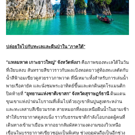
ปล่อยใจไปกับทะเลและผืนป่าใน “ภาคใต้”
“แหลมหาด เกาะยาวใหญ่” จังหวัดพังงา
คือภาพของทะเลใต้ในวัน
ที่เงียบสงบ สันทรายสีขาวราวกับผงแป้งทอดยาวสู่ท้องทะเลตัดกับ
น้ำสีฟ้าอมเขียวดูสวยราวภาพวาด ที่นี่เหมาะทั้งสำหรับการเล่นน้ำ
พายเรือคายัค และนั่งชมพระอาทิตย์ขึ้นและตกดินสุดโรแมนติก
ปิดท้ายที่
“อุทยานแห่งชาติเขาสก” จังหวัดสุราษฎร์ธานี
ดินแดน
ขุนเขาแห่งป่าฝนโบราณที่เต็มไปด้วยภูเขาหินปูนสูงตระหง่าน
และทะเลสาบสีเขียวมรกต สายหมอกที่ลอยเหนือผืนน้ำในยามเช้า
ทำให้บรรยากาศดูสงบนิ่ง ราวกับธรรมชาติกำลังโอบกอดผู้คนที่
เดินทางเข้ามาเยือน หากอยากสัมผัสความงดงามของวิวเหนือ
เขื่อนในบรรยากาศเขียวชอุ่มเป็นพิเศษ ช่วงฤดูฝนถือเป็นอีกช่วง