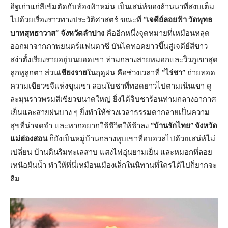
อิฐเก่าแก่สีเข้มตัดกับท้องฟ้าหม่น เป็นเสน่ห์ของล้านนาที่สงบเต็ม
ไปด้วยเรื่องราวทางประวัติศาสตร์ ขณะที่
“เจดีย์ลอยฟ้า วัดพุทธ
บาทสุทธาวาส”
จังหวัดลำปาง
คืออีกหนึ่งจุดหมายที่เหมือนหลุด
ออกมาจากภาพยนตร์แฟนตาซี บันไดทอดยาวขึ้นสู่เจดีย์สีขาว
สง่าตั้งเรียงรายอยู่บนยอดเขา ท่ามกลางสายหมอกและวิวภูเขาสุด
ลูกหูลูกตา ส่วน
เชียงราย
ในฤดูฝน คือช่วงเวลาที่
“ไร่ชา”
ถ่ายทอด
ความเขียวขจีแห่งขุนเขา ลอนใบชาที่ทอดยาวไปตามเนินเขา ดู
ละมุนราวพรมสีเขียวขนาดใหญ่ ยิ่งได้จิบชาร้อนท่ามกลางอากาศ
เย็นและสายฝนบาง ๆ ยิ่งทำให้ช่วงเวลาธรรมดากลายเป็นความ
สุขที่น่าจดจำ และหากอยากใช้ชีวิตให้ช้าลง
“บ้านรักไทย” จังหวัด
แม่ฮ่องสอน
ก็ยังเป็นหมู่บ้านกลางหุบเขาที่อบอวลไปด้วยเสน่ห์ไม่
เปลี่ยน บ้านดินริมทะเลสาบ แสงไฟอุ่นยามเย็น และหมอกที่ลอย
เหนือผืนน้ำ ทำให้ที่นี่เหมือนเมืองเล็กในนิทานที่ใครได้ไปก็ยากจะ
ลืม