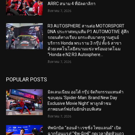
ARRC สนาม 4 ที่มัลดาลิกา
สิงหาคม 7, 2026
R3 AUTOSPHERE สานต่อ MOTORSPORT
DNA ประกาศหนุนทีม P1 AUTOMOTIVE สู้ศึก
รถยนต์ทางเรียบ ยกระดับมาตรฐานศูนย์
บริการ Honda พระราม 3 กรุ๊ป ทั้ง 6 สาขา
ด้วยเทคโนโลยีสนามแข่ง พร้อมอวดโฉม
“Honda e:N2 R3 Autosphere...
สิงหาคม 7, 2026
POPULAR POSTS
มิลเลนเนียม ออโต้ กรุ๊ป จัดกิจกรรมแทนคำ
ขอบคุณ ‘Spider-Man: Brand New Day
Exclusive Movie Night’ พาลูกค้าชม
ภาพยนตร์ฟอร์มยักษ์รอบพิเศษ
สิงหาคม 7, 2026
ทัพนักบิด “ฮอนด้า เรซซิ่ง ไทยแลนด์” เปิด
ฉากร้อนแรง! “ชิพ-มิกซ์” กดเวลาติดหัวแถว