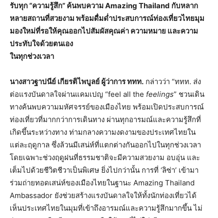
รับทุก “ความรู้สึก” ค้นพบความ Amazing Thailand กับหลาก
หลายสถานที่สวยงาม พร้อมดื่มด่ำประสบการณ์ท่องเที่ยวไทยมุม
มองใหม่ที่รอให้คุณออกไปสัมผัสคุณค่า ความหมาย และความ
ประทับใจด้วยตนเอง
ในทุกช่วงเวลา
นางสาวฐาปนีย์ เกียรติไพบูลย์ ผู้ว่าการ ททท.
กล่าวว่า “ททท. ส่ง
ต่อแรงบันดาลใจผ่านแคมเปญ “feel all the
feelings
” ชวนเดิน
ทางค้นพบความมหัศจรรย์ของเมืองไทย พร้อมเปิดประสบการณ์
ท่องเที่ยวที่มากกว่าการเดินทาง ผ่านทุกอารมณ์และความรู้สึกที่
เกิดขึ้นระหว่างทาง ท่ามกลางความงดงามของประเทศไทยใน
แต่ละฤดูกาล ซึ่งล้วนมีเสน่ห์ที่แตกต่างกันออกไปในทุกช่วงเวลา
โดยเฉพาะช่วงฤดูฝนที่ธรรมชาติจะมีความสวยงาม อบอุ่น และ
เต็มไปด้วยชีวิตชีวาเป็นพิเศษ ยิ่งไปกว่านั้น การที่ ‘ลิซ่า’ เข้ามา
ร่วมถ่ายทอดเสน่ห์ของเมืองไทยในฐานะ Amazing Thailand
Ambassador ยังช่วยสร้างแรงบันดาลใจให้ทั้งนักท่องเที่ยวได้
เห็นประเทศไทยในมุมที่เข้าถึงอารมณ์และความรู้สึกมากขึ้น ไม่