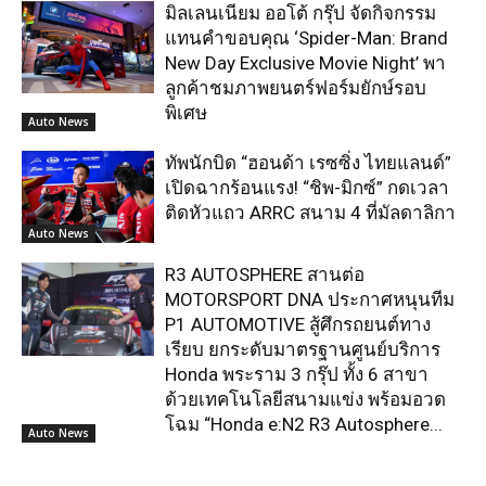
มิลเลนเนียม ออโต้ กรุ๊ป จัดกิจกรรม
แทนคำขอบคุณ ‘Spider-Man: Brand
New Day Exclusive Movie Night’ พา
ลูกค้าชมภาพยนตร์ฟอร์มยักษ์รอบ
พิเศษ
Auto News
ทัพนักบิด “ฮอนด้า เรซซิ่ง ไทยแลนด์”
เปิดฉากร้อนแรง! “ชิพ-มิกซ์” กดเวลา
ติดหัวแถว ARRC สนาม 4 ที่มัลดาลิกา
Auto News
R3 AUTOSPHERE สานต่อ
MOTORSPORT DNA ประกาศหนุนทีม
P1 AUTOMOTIVE สู้ศึกรถยนต์ทาง
เรียบ ยกระดับมาตรฐานศูนย์บริการ
Honda พระราม 3 กรุ๊ป ทั้ง 6 สาขา
ด้วยเทคโนโลยีสนามแข่ง พร้อมอวด
โฉม “Honda e:N2 R3 Autosphere...
Auto News