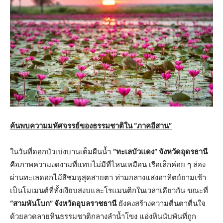
ค้นพบความมหัศจรรย์ของธรรมชาติใน “ภาคอีสาน”
ในวันที่ดอกบัวเบ่งบานเต็มผืนน้ำ
“ทะเลบัวแดง” จังหวัดอุดรธานี
คือภาพความงดงามที่แทบไม่มีที่ไหนเหมือน เรือเล็กค่อย ๆ ล่อง
ผ่านทะเลดอกไม้สีชมพูสุดสายตา ท่ามกลางแสงอาทิตย์ยามเช้า
เป็นโมเมนต์ที่ทั้งเงียบสงบและโรแมนติกในเวลาเดียวกัน ขณะที่
“สามพันโบก” จังหวัดอุบลราชธานี
ยังคงสร้างความตื่นตาตื่นใจ
ด้วยลวดลายหินธรรมชาติกลางลำน้ำโขง แอ่งหินนับพันที่ถูก