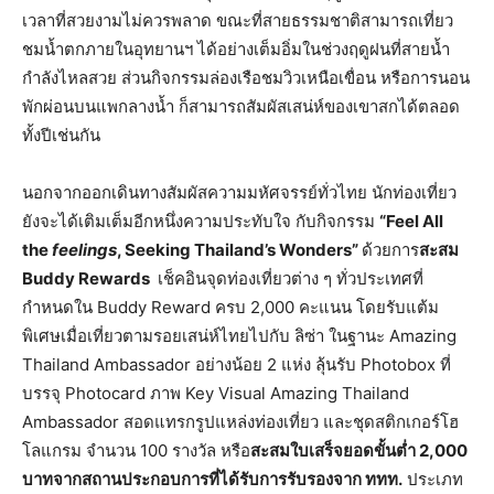
เวลาที่สวยงามไม่ควรพลาด ขณะที่สายธรรมชาติสามารถเที่ยว
ชมน้ำตกภายในอุทยานฯ ได้อย่างเต็มอิ่มในช่วงฤดูฝนที่สายน้ำ
กำลังไหลสวย ส่วนกิจกรรมล่องเรือชมวิวเหนือเขื่อน หรือการนอน
พักผ่อนบนแพกลางน้ำ ก็สามารถสัมผัสเสน่ห์ของเขาสกได้ตลอด
ทั้งปีเช่นกัน
นอกจากออกเดินทางสัมผัสความมหัศจรรย์ทั่วไทย นักท่องเที่ยว
ยังจะได้เติมเต็มอีกหนึ่งความประทับใจ กับกิจกรรม
“
Feel All
the
feelings
, Seeking Thailand’s Wonders”
ด้วยการ
สะสม
Buddy Rewards
เช็คอินจุดท่องเที่ยวต่าง ๆ ทั่วประเทศที่
กำหนดใน Buddy Reward ครบ 2,000 คะแนน โดยรับแต้ม
พิเศษเมื่อเที่ยวตามรอยเสน่ห์ไทยไปกับ ลิซ่า ในฐานะ Amazing
Thailand Ambassador อย่างน้อย 2 แห่ง ลุ้นรับ Photobox ที่
บรรจุ Photocard ภาพ Key Visual Amazing Thailand
Ambassador สอดแทรกรูปแหล่งท่องเที่ยว และชุดสติกเกอร์โฮ
โลแกรม จำนวน 100 รางวัล หรือ
สะสมใบเสร็จยอดขั้นต่ำ
2,000
บาท
จากสถานประกอบการที่ได้รับการรับรองจาก ททท.
ประเภท