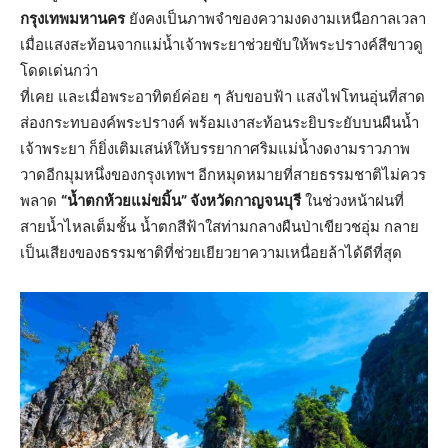
กรุงเทพมหานคร
ยังคงเป็นภาพจำของความงดงามเหนือกาลเวลา
เมื่อแสงสะท้อนจากแม่น้ำเจ้าพระยาช่วยขับให้พระปรางค์สีขาวดู
โดดเด่นกว่า
ที่เคย และเมื่อพระอาทิตย์ค่อย ๆ ลับขอบฟ้า แสงไฟโทนอุ่นที่สาด
ส่องกระทบองค์พระปรางค์ พร้อมเงาสะท้อนระยิบระยับบนผืนน้ำ
เจ้าพระยา ก็ยิ่งเติมเสน่ห์ให้บรรยากาศริมแม่น้ำงดงามราวภาพ
วาดอีกมุมหนึ่งของกรุงเทพฯ อีกหมุดหมายที่สายธรรมชาติไม่ควร
พลาด
“น้ำตกห้วย
แม่
ขมิ้น” จังหวัดกาญจนบุรี
ในช่วงหน้าฝนที่
สายน้ำไหลเต็มชั้น น้ำตกสีฟ้าใสท่ามกลางผืนป่าเขียวชอุ่ม กลาย
เป็นเสียงของธรรมชาติที่ช่วยเยียวยาความเหนื่อยล้าได้ดีที่สุด