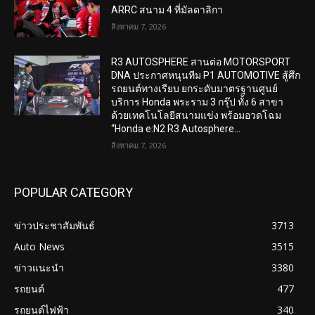
ARRC สนาม 4 ที่มัลดาลิกา
สิงหาคม 7, 2026
R3 AUTOSPHERE สานต่อ MOTORSPORT
DNA ประกาศหนุนทีม P1 AUTOMOTIVE สู้ศึก
รถยนต์ทางเรียบ ยกระดับมาตรฐานศูนย์
บริการ Honda พระราม 3 กรุ๊ป ทั้ง 6 สาขา
ด้วยเทคโนโลยีสนามแข่ง พร้อมอวดโฉม
“Honda e:N2 R3 Autosphere...
สิงหาคม 7, 2026
POPULAR CATEGORY
ข่าวประชาสัมพันธ์
3713
Auto News
3515
ข่าวแนะนำ
3380
รถยนต์
477
รถยนต์ไฟฟ้า
340