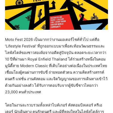
Moto Fest 2026 เป็นมากกว่างานมอเตอร์ไซค์ทั่
วไป แต่คือ
‘Lifestyle Festival’ ที่ถูกออกแบบมาเพื่อสะท้อนวั
ฒนธรรมและ
ไลฟ์สไตล์ของชาวสองล้
อจากอดีตสู่ปัจจุบัน ตลอดระยะเวลากว่า
10 ปีที่ผ่านมา Royal Enfield Thailand ได้ร่วมสร้างหนึ่งในคอม
มูนิตี้
สาย Modern Classic ที่เติบโตอย่างต่อเนื่
องในประเทศไทย
เชื่อมโยงผู้คนผ่านการขับขี่ ถ่ายทอดตัวตน ความคิดสร้างสรรค์
ดนตรี แฟชั่น งานคัสตอม และจิตวิญญาณของการเดินทางเข้
าไว้
ด้วยกันอย่างลงตัว ได้รับการตอบรับจากผู้ขับขี่
ชาวไทยกว่า
23,000 คนทั่วประเทศ
โดยในงานจะรวบรวมทั้งเหล่าไบค์
เกอร์ คัสตอมบิลเดอร์ ครีเอ
เตอร์ นักเดินทาง คนรักดนตรี และผู้ที่หลงใหลในไลฟ์สไตล์
การ