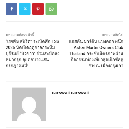
บทความก่อนหน้านี้
บทความถัดไป
“เรซซิ่ง สปิริต” ระเบิดศึก TSS
แอสตัน มาร์ติน แบงคอก ผนึก
2026 นัดเปิดฤดูกาลกระหึ่ม
Aston Martin Owners Club
บุรีรัมย์ “บัวขาว” ร่วมสะบัดธง
Thailand กระชับมิตรภาพผ่าน
หมากรุก ลุยต่อบางแสน
กิจกรรมท่องเที่ยวสุดเอ็กซ์คลู
กรกฎาคมนี้!
ซีฟ ณ เมืองกรุงเก่า
carswaii carswaii