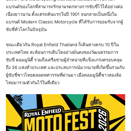
แบรนด์ของโลกที่สามารถรั
กษามรดกทางการขับขี่ไว้ได้อย่
างต่อ
เนื่องยาวนาน ตั้งแต่รถคันแรกในปี 1901 จนกลายเป็นหนึ่งใน
แบรนด์ Modern Classic Motorcycle ที่ได้รับการยอมรับจากผู้
ขับขี่
ทั่วโลกในปัจจุบัน
ขณะเดียวกัน Royal Enfield Thailand ก็เดินทางครบ 10 ปีใน
ประเทศไทย สะท้อนการเติบโตอย่างมั่
นคงของวัฒนธรรมการ
ขับขี่ คอมมูนิตี้ รวมถึงเครือข่ายผู้จำหน่ายที่
แข็งแกร่งครอบคลุม
ถึง 36 แห่งทั่วประเทศ และประสบการณ์มากมายที่เกิดขึ้
นร่วมกับ
ผู้ขับขี่
ชาวไทยตลอดทศวรรษที่ผ่านมา เมื่อคอมมูนิตี้ชาวสองล้
อ
ไทยมารวมตัวกันไว้ในที่เดียว