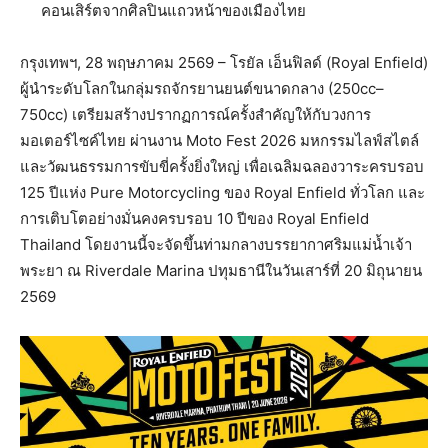
คอนเสิร์
ตจากศิลปินแถวหน้าของเมืองไทย
กรุงเทพฯ, 28 พฤษภาคม 2569 – โรยัล เอ็นฟิลด์ (Royal Enfield)
ผู้นำระดับโลกในกลุ่มรถจั
กรยานยนต์ขนาดกลาง (250cc–
750cc) เตรียมสร้างปรากฏการณ์ครั้งสำคั
ญให้กับวงการ
มอเตอร์ไซค์ไทย ผ่านงาน Moto Fest 2026 มหกรรมไลฟ์สไตล์
และวั
ฒนธรรมการขับขี่ครั้งยิ่งใหญ่ เพื่อเฉลิมฉลองวาระครบรอบ
125 ปีแห่ง Pure Motorcycling ของ Royal Enfield ทั่วโลก และ
การเติบโตอย่างมั่นคงครบรอบ 10 ปีของ Royal Enfield
Thailand โดยงานนี้จะจัดขึ้นท่
ามกลางบรรยากาศริมแม่น้ำเจ้
า
พระยา ณ Riverdale Marina ปทุมธานีในวันเสาร์ที่ 20 มิถุนายน
2569