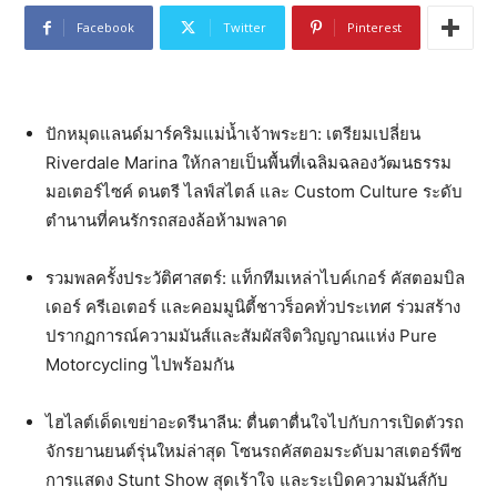
Facebook
Twitter
Pinterest
ปักหมุดแลนด์มาร์คริมแม่น้ำเจ้
าพระยา: เตรียมเปลี่ยน
Riverdale Marina ให้กลายเป็นพื้นที่เฉลิมฉลองวั
ฒนธรรม
มอเตอร์ไซค์ ดนตรี ไลฟ์สไตล์ และ Custom Culture ระดับ
ตำนานที่คนรักรถสองล้อห้
ามพลาด
รวมพลครั้งประวัติศาสตร์: แท็กทีมเหล่าไบค์เกอร์ คัสตอมบิล
เดอร์ ครีเอเตอร์ และคอมมูนิตี้ชาวร็อคทั่วประเทศ ร่วมสร้าง
ปรากฏการณ์ความมันส์
และสัมผัสจิตวิญญาณแห่ง Pure
Motorcycling ไปพร้อมกัน
ไฮไลต์เด็ดเขย่าอะดรีนาลีน: ตื่นตาตื่นใจไปกับการเปิดตั
วรถ
จักรยานยนต์รุ่นใหม่ล่าสุด โซนรถคัสตอมระดับมาสเตอร์พีซ
การแสดง Stunt Show สุดเร้าใจ และระเบิดความมันส์กับ