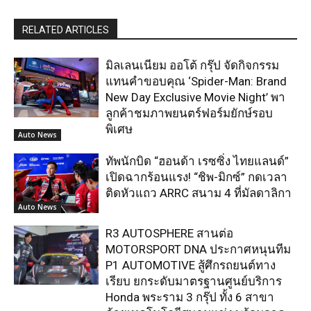
RELATED ARTICLES
มิลเลนเนียม ออโต้ กรุ๊ป จัดกิจกรรม
แทนคำขอบคุณ ‘Spider-Man: Brand
New Day Exclusive Movie Night’ พา
ลูกค้าชมภาพยนตร์ฟอร์มยักษ์รอบ
พิเศษ
Auto News
ทัพนักบิด “ฮอนด้า เรซซิ่ง ไทยแลนด์”
เปิดฉากร้อนแรง! “ชิพ-มิกซ์” กดเวลา
ติดหัวแถว ARRC สนาม 4 ที่มัลดาลิกา
Auto News
R3 AUTOSPHERE สานต่อ
MOTORSPORT DNA ประกาศหนุนทีม
P1 AUTOMOTIVE สู้ศึกรถยนต์ทาง
เรียบ ยกระดับมาตรฐานศูนย์บริการ
Honda พระราม 3 กรุ๊ป ทั้ง 6 สาขา