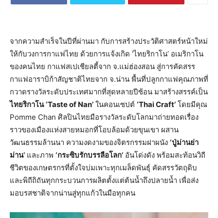
จากความสำเร็จในปีที่ผ่านมา กับการสร้างประวัติศาสตร์หน้าใหม่
ให้กับวงการกาแฟไทย ด้วยการแจ้งเกิด ‘ไทยริกาโน’ อเมริกาโน
ของคนไทย กาแฟสเปเชียลตี้จาก จ.แม่ฮ่องสอน สู่การคัดสรร
กาแฟอาราบิก้าสัญชาติไทยจาก จ.น่าน พื้นที่ปลูกกาแฟคุณภาพที่
กวาดรางวัลระดับประเทศมากที่สุดหลายปีซ้อน มาสร้างสรรค์เป็น
ไทยริกาโน
‘Taste of Nan’
ในคอนเซปต์
‘Thai Craft’
โดยมีคุณ
Pomme Chan ศิลปินไทยมือรางวัลระดับโลกมาถ่ายทอดเรื่อง
ราวของเมืองแห่งสายหมอกที่โอบล้อมด้วยขุนเขา ผสาน
วัฒนธรรมล้านนา ความงดงามของจิตรกรรมฝาผนัง
‘ปู่ม่านย่า
ม่าน’
และภาพ
‘กระซิบรักบรรลือโลก’
อันโด่งดัง พร้อมสะท้อนวิถี
ชีวิตของเกษตรกรที่ตั้งใจบ่มเพาะทุกเมล็ดพันธุ์ คัดสรรวัตถุดิบ
และพิถีถิถันทุกกระบวนการผลิตตั้งแต่ต้นน้ำถึงปลายน้ำ เพื่อส่ง
มอบรสชาติจากน่านสู่ทุกแก้วในมือทุกคน