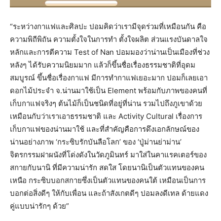
“ระหว่างกาแฟและศิลปะ ปอมคิดว่าเรามีจุดร่วมที่เหมือนกัน คือ
ความพิถีพิถัน ความตั้งใจในการทำ ตั้งใจผลิต ส่วนแรงบันดาลใจ
หลักและการตีความ Test of Nan ปอมมองว่าน่านเป็นเมืองที่ช่วง
หลังๆ ได้รับความนิยมมาก แล้วก็ขึ้นชื่อเรื่องธรรมชาติที่อุดม
สมบูรณ์ ขึ้นชื่อเรื่องกาแฟ มีการทำกาแฟเยอะมาก ปอมก็เลยเอา
ดอกไม้ประจำ จ.น่านมาใช้เป็น Element พร้อมกับภาพของคนที่
เก็บกาแฟจริงๆ ต้นไม้ก็เป็นชนิดที่อยู่ที่น่าน รวมไปถึงภูเขาด้วย
เหมือนกับว่าเราเอาธรรมชาติ และ Activity Cultural เรื่องการ
เก็บกาแฟของน่านมาใช้ และที่สำคัญคือการดึงเอกลักษณ์ของ
น่านอย่างภาพ ‘กระซิบรักบันลือโลก’ ของ ‘ปู่ม่านย่าม่าน’
จิตรกรรมฝาผนังที่โด่งดังในวัดภูมินทร์ มาใส่ในคาแรคเตอร์ของ
สกายกับนานิ ที่มีความน่ารัก สดใส โดยนานิเป็นตัวแทนของคน
เหนือ กระซิบบอกสกายซึ่งเป็นตัวแทนของคนใต้ เหมือนเป็นการ
บอกต่อสิ่งดีๆ ให้กับเพื่อน และถ้าสังเกตดีๆ ปอมลงดีเทล ด้ายแดง
คู่แบบน่ารักๆ ด้วย”