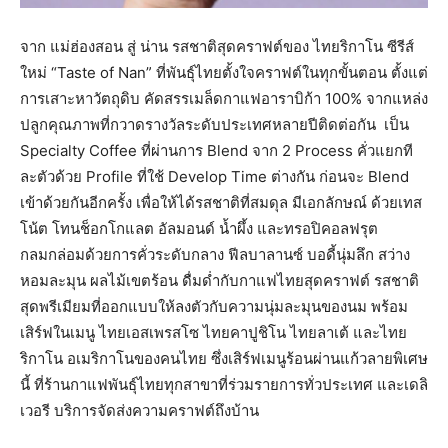
จาก แม่ฮ่องสอน สู่ น่าน รสชาติสุดคราฟต์ของ ไทยริกาโน ซีรีส์
ใหม่ “Taste of Nan” ที่พันธุ์ไทยตั้งใจคราฟต์ในทุกขั้นตอน ตั้งแต่
การเสาะหาวัตถุดิบ คัดสรรเมล็ดกาแฟอาราบิก้า 100% จากแหล่ง
ปลูกคุณภาพที่กวาดรางวัลระดับประเทศหลายปีติดต่อกัน เป็น
Specialty Coffee ที่ผ่านการ Blend จาก 2 Process คั่วแยกที
ละตัวด้วย Profile ที่ใช้ Develop Time ต่างกัน ก่อนจะ Blend
เข้าด้วยกันอีกครั้ง เพื่อให้ได้รสชาติที่สมดุล มีเอกลักษณ์ ด้วยเทส
โน้ต โทนช็อกโกแลต อัลมอนด์ น้ำผึ้ง และทรอปิคอลฟรุต
กลมกล่อมด้วยการคั่วระดับกลาง ฟีลบาลานซ์ บอดี้นุ่มลึก สว่าง
หอมละมุน ผลไม้เขตร้อน ดื่มด่ำกับกาแฟไทยสุดคราฟต์ รสชาติ
สุดพรีเมียมที่ออกแบบให้ลงตัวกับความนุ่มละมุนของนม พร้อม
เสิร์ฟในเมนู ไทยเอสเพรสโซ ไทยคาปูชิโน ไทยลาเต้ และไทย
ริกาโน อเมริกาโนของคนไทย ซึ่งเสิร์ฟเมนูร้อนผ่านแก้วลายพิเศษ
นี้ ที่ร้านกาแฟพันธุ์ไทยทุกสาขาที่ร่วมรายการทั่วประเทศ และเดลิ
เวอรี บริการจัดส่งความคราฟต์ถึงบ้าน