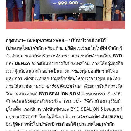
กรุงเทพฯ
– 14 พฤษภาคม 2569
–
บริษัท บีวายดี ออโต้
(ประเทศไทย) จำกัด
พร้อมด้วย
บริษัท เรเว่ ออโตโมทีฟ จำกัด
ผู้
จัดจําหน่ายและให้บริการหลังการขายรถยนต์พลังงานใหม่
BYD
และ
DENZA
อย่างเป็นทางการในประเทศไทย ภายใต้กลุ่มธุรกิจ
เรเว่ ผู้สนับสนุนหลักอย่างเป็นทางการของฟุตบอลทีมชาติไทย
และ การแข่งขันไทยลีก ร่วมสร้างสีสันให้กับวงการฟุตบอลไทย
ภายใต้แนวคิด
“
BYD ชาร์จพลังบอลไทย”
ด้วยการอัดฉีดรางวัล
ใหญ่ มอบรถยนต์
BYD SEALION 6 DM-i
ยนตรกรรม SUV ที่
ขับเคลื่อนด้วยขุมพลังอัจฉริยะ BYD DM-i ให้กับสโมสรบุรีรัมย์
ยูไนเต็ด แชมป์การแข่งขันฟุตบอล BYD SEALION 6 League 1
ฤดูกาล 2025/26 โดยในพิธีมอบถ้วยรางวัลชนะเลิศ มี
นายเค่อ ยู
บิน ผู้จัดการทั่วไป บริษัท บีวายดี ออโต้ (ประเทศไทย) จำกัด