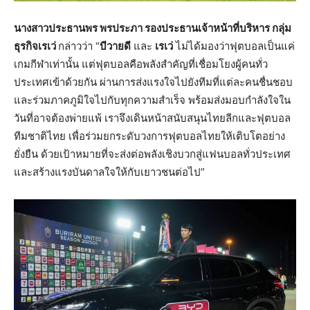
นางสาวประธานพร พรประภา รองประธานเจ้าหน้าที่บริหาร กลุ่ม
ธุรกิจเรเว่
กล่าวว่า “
บีวายดี
และ
เรเว่
ไม่ได้มองว่าฟุตบอลเป็นแค่
เกมกีฬาเท่านั้น แต่ฟุตบอลคือพลังสำคัญที่เชื่อมโยงผู้คนทั่ว
ประเทศเข้าด้วยกัน ผ่านการส่งแรงใจไปยังทีมที่แต่ละคนชื่นชอบ
และร่วมภาคภูมิใจไปกับทุกความสำเร็จ พร้อมส่งมอบกำลังใจใน
วันที่อาจต้องพ่ายแพ้ เราจึงเดินหน้าสนับสนุนไทยลีกและฟุตบอล
ทีมชาติไทย เพื่อร่วมยกระดับวงการฟุตบอลไทยให้เติบโตอย่าง
ยั่งยืน ด้วยเป้าหมายที่จะส่งต่อพลังเชิงบวกสู่แฟนบอลทั่วประเทศ
และสร้างแรงบันดาลใจให้กับเยาวชนต่อไป”