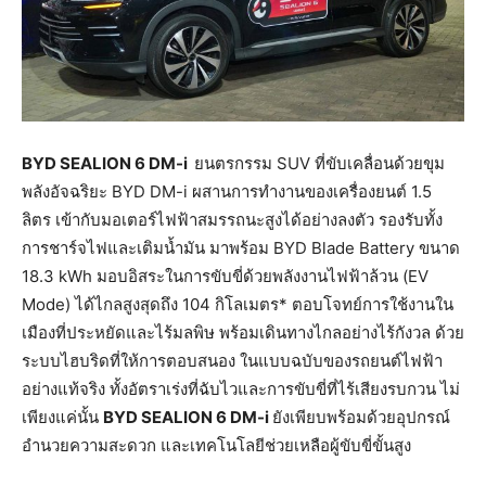
BYD SEALION 6 DM-i
ยนตรกรรม SUV ที่ขับเคลื่อนด้วยขุม
พลังอัจฉริยะ BYD DM-i ผสานการทำงานของเครื่องยนต์ 1.5
ลิตร เข้ากับมอเตอร์ไฟฟ้าสมรรถนะสูงได้อย่างลงตัว รองรับทั้ง
การชาร์จไฟและเติมน้ำมัน มาพร้อม BYD Blade Battery ขนาด
18.3 kWh มอบอิสระในการขับขี่ด้วยพลังงานไฟฟ้าล้วน (EV
Mode) ได้ไกลสูงสุดถึง 104 กิโลเมตร* ตอบโจทย์การใช้งานใน
เมืองที่ประหยัดและไร้มลพิษ พร้อมเดินทางไกลอย่างไร้กังวล ด้วย
ระบบไฮบริดที่ให้การตอบสนอง ในแบบฉบับของรถยนต์ไฟฟ้า
อย่างแท้จริง ทั้งอัตราเร่งที่ฉับไวและการขับขี่ที่ไร้เสียงรบกวน ไม่
เพียงแค่นั้น
BYD SEALION 6 DM-i
ยังเพียบพร้อมด้วยอุปกรณ์
อำนวยความสะดวก และเทคโนโลยีช่วยเหลือผู้ขับขี่ขั้นสูง