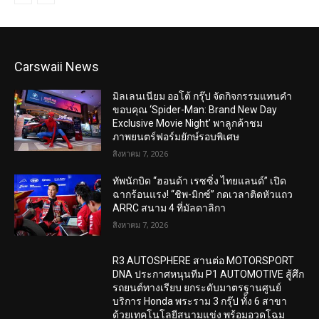
Carswaii News
มิลเลนเนียม ออโต้ กรุ๊ป จัดกิจกรรมแทนคำ
ขอบคุณ ‘Spider-Man: Brand New Day
Exclusive Movie Night’ พาลูกค้าชม
ภาพยนตร์ฟอร์มยักษ์รอบพิเศษ
สิงหาคม 7, 2026
ทัพนักบิด “ฮอนด้า เรซซิ่ง ไทยแลนด์” เปิด
ฉากร้อนแรง! “ชิพ-มิกซ์” กดเวลาติดหัวแถว
ARRC สนาม 4 ที่มัลดาลิกา
สิงหาคม 7, 2026
R3 AUTOSPHERE สานต่อ MOTORSPORT
DNA ประกาศหนุนทีม P1 AUTOMOTIVE สู้ศึก
รถยนต์ทางเรียบ ยกระดับมาตรฐานศูนย์
บริการ Honda พระราม 3 กรุ๊ป ทั้ง 6 สาขา
ด้วยเทคโนโลยีสนามแข่ง พร้อมอวดโฉม