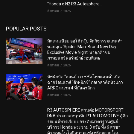
“Honda e:N2 R3 Autosphere...
สิงหาคม 7, 2026
POPULAR POSTS
มิลเลนเนียม ออโต้ กรุ๊ป จัดกิจกรรมแทนคำ
ขอบคุณ ‘Spider-Man: Brand New Day
Exclusive Movie Night’ พาลูกค้าชม
ภาพยนตร์ฟอร์มยักษ์รอบพิเศษ
สิงหาคม 7, 2026
ทัพนักบิด “ฮอนด้า เรซซิ่ง ไทยแลนด์” เปิด
ฉากร้อนแรง! “ชิพ-มิกซ์” กดเวลาติดหัวแถว
ARRC สนาม 4 ที่มัลดาลิกา
สิงหาคม 7, 2026
R3 AUTOSPHERE สานต่อ MOTORSPORT
DNA ประกาศหนุนทีม P1 AUTOMOTIVE สู้ศึก
รถยนต์ทางเรียบ ยกระดับมาตรฐานศูนย์
บริการ Honda พระราม 3 กรุ๊ป ทั้ง 6 สาขา
ด้วยเทคโนโลยีสนามแข่ง พร้อมอวดโฉม