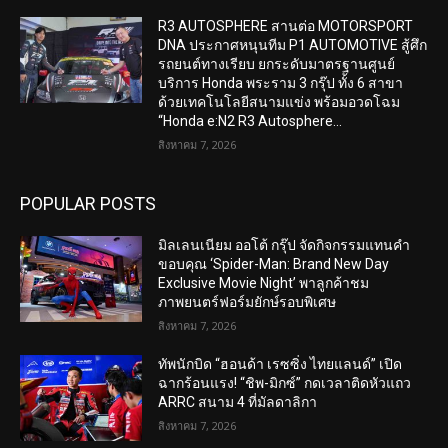
R3 AUTOSPHERE สานต่อ MOTORSPORT
DNA ประกาศหนุนทีม P1 AUTOMOTIVE สู้ศึก
รถยนต์ทางเรียบ ยกระดับมาตรฐานศูนย์
บริการ Honda พระราม 3 กรุ๊ป ทั้ง 6 สาขา
ด้วยเทคโนโลยีสนามแข่ง พร้อมอวดโฉม
“Honda e:N2 R3 Autosphere...
สิงหาคม 7, 2026
POPULAR POSTS
มิลเลนเนียม ออโต้ กรุ๊ป จัดกิจกรรมแทนคำ
ขอบคุณ ‘Spider-Man: Brand New Day
Exclusive Movie Night’ พาลูกค้าชม
ภาพยนตร์ฟอร์มยักษ์รอบพิเศษ
สิงหาคม 7, 2026
ทัพนักบิด “ฮอนด้า เรซซิ่ง ไทยแลนด์” เปิด
ฉากร้อนแรง! “ชิพ-มิกซ์” กดเวลาติดหัวแถว
ARRC สนาม 4 ที่มัลดาลิกา
สิงหาคม 7, 2026