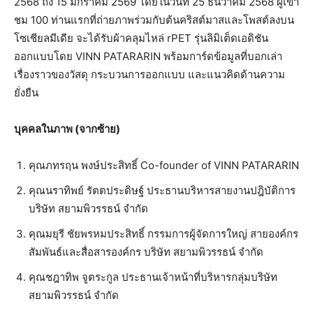
2568 ถึง 15 มกราคม 2569 โดยในวันที่ 25 ธันวาคม 2568 ผู้เข้า
ชม 100 ท่านแรกที่ถ่ายภาพร่วมกับต้นคริสต์มาสและโพสต์ลงบน
โซเชียลมีเดีย จะได้รับผ้าคลุมไหล่ rPET รุ่นลิมิเต็ดเอดิชัน
ออกแบบโดย VINN PATARARIN พร้อมการ์ดข้อมูลที่บอกเล่า
เรื่องราวของวัสดุ กระบวนการออกแบบ และแนวคิดด้านความ
ยั่งยืน
บุคคลในภาพ
(
จากซ้าย
)
คุณภทรฤน พงษ์ประสิทธิ์ Co-founder of VINN PATARARIN
คุณนราทิพย์ รัตตประดิษฐ์ ประธานบริหารสายงานปฎิบัติการ
บริษัท สยามพิวรรธน์ จำกัด
คุณมยุรี ชัยพรหมประสิทธิ์ กรรมการผู้จัดการใหญ่ สายองค์กร
สัมพันธ์และสื่อสารองค์กร บริษัท สยามพิวรรธน์ จำกัด
คุณชฎาทิพ จูตระกูล ประธานเจ้าหน้าที่บริหารกลุ่มบริษัท
สยามพิวรรธน์ จำกัด