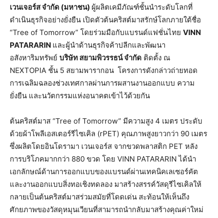
เวนเจอร์ส
จำกัด
(
มหาชน
)
ผู้ผลิตเคมีภัณฑ์ชั้นนำระดับโลกที่
ดำเนินธุรกิจอย่างยั่งยืน เปิดตัวต้นคริสต์มาสรักษ์โลกภายใต้ชื่อ
“Tree of Tomorrow” โดยร่วมมือกับแบรนด์แฟชั่นไทย
VINN
PATARARIN
และผู้นำด้านธุรกิจค้าปลีกและพัฒนา
อสังหาริมทรัพย์
บริษัท
สยามพิวรรธน์
จำกัด
ติดตั้ง ณ
NEXTOPIA ชั้น 5 สยามพารากอน
โครงการดังกล่าวถ่ายทอด
การเฉลิมฉลองช่วงเทศกาลผ่านการผสานงานออกแบบ ความ
ยั่งยืน และนวัตกรรมแห่งอนาคตเข้าไว้ด้วยกัน
ต้นคริสต์มาส “Tree of Tomorrow” มีความสูง 4 เมตร ประดับ
ด้วยผ้าโพลีเอสเตอร์รีไซเคิล (rPET) คุณภาพสูงยาวกว่า 90 เมตร
ซึ่งผลิตโดยอินโดรามา เวนเจอร์ส จากขวดพลาสติก PET หลัง
การบริโภคมากกว่า 880 ขวด โดย VINN PATARARIN ได้นำ
เอกลักษณ์ด้านการออกแบบของแบรนด์ผ่านเทคนิคเลเซอร์คัต
และงานออกแบบสิ่งทอเชิงทดลอง มาสร้างสรรค์วัสดุรีไซเคิลให้
กลายเป็นต้นคริสต์มาสร่วมสมัยที่โดดเด่น สะท้อนให้เห็นถึง
ศักยภาพของวัสดุหมุนเวียนที่สามารถนำกลับมาสร้างคุณค่าใหม่