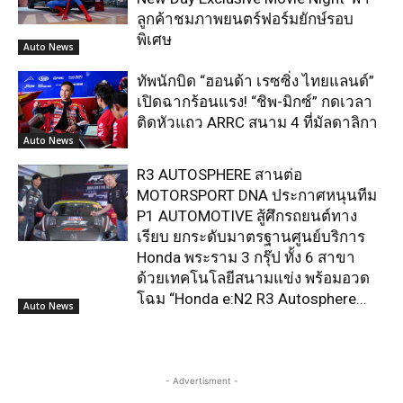
ลูกค้าชมภาพยนตร์ฟอร์มยักษ์รอบ
พิเศษ
Auto News
ทัพนักบิด “ฮอนด้า เรซซิ่ง ไทยแลนด์”
เปิดฉากร้อนแรง! “ชิพ-มิกซ์” กดเวลา
ติดหัวแถว ARRC สนาม 4 ที่มัลดาลิกา
Auto News
R3 AUTOSPHERE สานต่อ
MOTORSPORT DNA ประกาศหนุนทีม
P1 AUTOMOTIVE สู้ศึกรถยนต์ทาง
เรียบ ยกระดับมาตรฐานศูนย์บริการ
Honda พระราม 3 กรุ๊ป ทั้ง 6 สาขา
ด้วยเทคโนโลยีสนามแข่ง พร้อมอวด
โฉม “Honda e:N2 R3 Autosphere...
Auto News
- Advertisment -