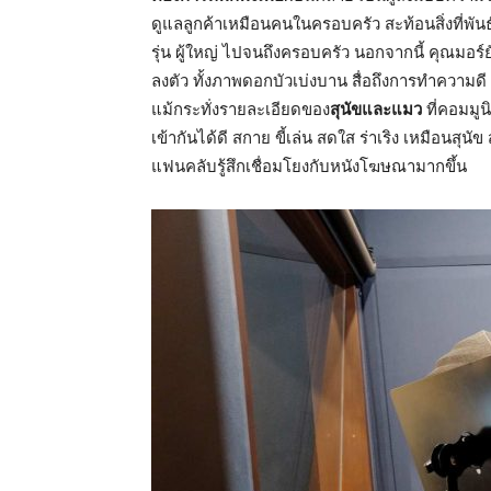
ดูแลลูกค้าเหมือนคนในครอบครัว สะท้อนสิ่งที่พันธุ์
รุ่น ผู้ใหญ่ ไปจนถึงครอบครัว นอกจากนี้ คุณมอร
ลงตัว ทั้งภาพดอกบัวเบ่งบาน สื่อถึงการทำความดี
แม้กระทั่งรายละเอียดของ
สุนัขและแมว
ที่คอมมูน
เข้ากันได้ดี สกาย ขี้เล่น สดใส ร่าเริง เหมือนสุนั
แฟนคลับรู้สึกเชื่อมโยงกับหนังโฆษณามากขึ้น