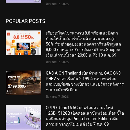
สิงหาคม 7, 2026
POPULAR POSTS
เสียวหมี่จัดโปรแรงรับ 8.8 พร้อมเนรมิตทุก
บ้านให้เป็นสมาร์ทโฮมด้วยส่วนลดสูงสุด
50% ร่วมด้วยคูปองส่วนลดจากร้านค้าสูงสุด
8,000 บาทและบริการจัดส่งฟรี บน Shopee
เริ่มแล้ววันนี้เวลา 20:00 น. ถึง 10 ส.ค. 69
สิงหาคม 7, 2026
GAC AION Thailand เปิดจำหน่าย GAC GN8
PHEV ราคาเริ่มต้น 2.199 ล้านบาท พร้อม
แคมเปญพิเศษช่วงเปิดตัว และบริการหลังการ
ขายระดับพรีเมียม
สิงหาคม 7, 2026
OPPO Reno16 5G มาพร้อมความจุใหม่
12GB+512GB เปิดคอลเลกชันพร้อมเพื่อนซี้ไอ
คอนิกคนล่าสุด Pingu Limited Edition เติม
ความน่ารักทุกโมเมนต์ เริ่ม 7 ส.ค. 69