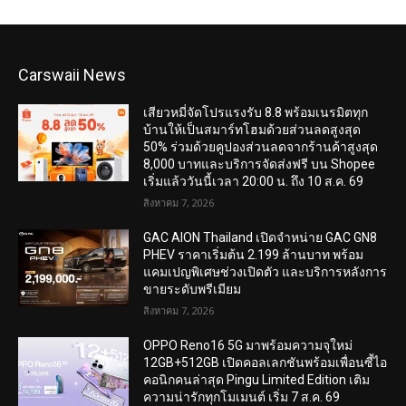
Carswaii News
เสียวหมี่จัดโปรแรงรับ 8.8 พร้อมเนรมิตทุก
บ้านให้เป็นสมาร์ทโฮมด้วยส่วนลดสูงสุด
50% ร่วมด้วยคูปองส่วนลดจากร้านค้าสูงสุด
8,000 บาทและบริการจัดส่งฟรี บน Shopee
เริ่มแล้ววันนี้เวลา 20:00 น. ถึง 10 ส.ค. 69
สิงหาคม 7, 2026
GAC AION Thailand เปิดจำหน่าย GAC GN8
PHEV ราคาเริ่มต้น 2.199 ล้านบาท พร้อม
แคมเปญพิเศษช่วงเปิดตัว และบริการหลังการ
ขายระดับพรีเมียม
สิงหาคม 7, 2026
OPPO Reno16 5G มาพร้อมความจุใหม่
12GB+512GB เปิดคอลเลกชันพร้อมเพื่อนซี้ไอ
คอนิกคนล่าสุด Pingu Limited Edition เติม
ความน่ารักทุกโมเมนต์ เริ่ม 7 ส.ค. 69