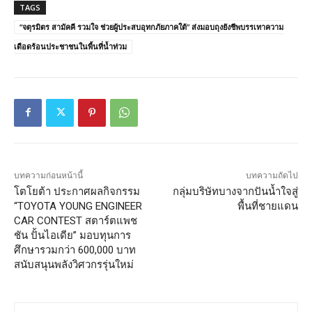
TAGS
“จตุรมิตร สามัคคี รวมใจ ช่วยผู้ประสบอุทกภัยภาคใต้” ส่งมอบถุงยังชีพบรรเทาความ
เดือดร้อนประชาชนในพื้นที่น้ำท่วม
บทความก่อนหน้านี้
บทความถัดไป
โตโยต้า ประกาศผลกิจกรรม
กลุ่มบริษัทบางจากปันน้ำใจสู่
“TOYOTA YOUNG ENGINEER
พื้นที่ชายแดน
CAR CONTEST สตาร์ตแพช
ชัน ปั้นไอเดีย” มอบทุนการ
ศึกษารวมกว่า 600,000 บาท
สนับสนุนพลังวิศวกรรุ่นใหม่