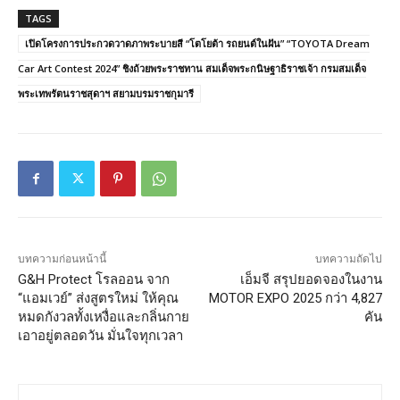
TAGS
เปิดโครงการประกวดวาดภาพระบายสี “โตโยต้า รถยนต์ในฝัน” “TOYOTA Dream
Car Art Contest 2024” ชิงถ้วยพระราชทาน สมเด็จพระกนิษฐาธิราชเจ้า กรมสมเด็จ
พระเทพรัตนราชสุดาฯ สยามบรมราชกุมารี
บทความก่อนหน้านี้
บทความถัดไป
G&H Protect โรลออน จาก
เอ็มจี สรุปยอดจองในงาน
“แอมเวย์” ส่งสูตรใหม่ ให้คุณ
MOTOR EXPO 2025 กว่า 4,827
หมดกังวลทั้งเหงื่อและกลิ่นกาย
คัน
เอาอยู่ตลอดวัน มั่นใจทุกเวลา