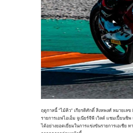
ฤดูกาลนี้ “ไม้คิว” เกียรติศักดิ์ สิงหพงศ์ หมายเล
รายการเอฟไอเอ็ม จูเนียร์จีพี เวิลด์ แชมเปี้ยนชิ
ได้อย่างยอดเยี่ยมในการแข่งขันรายการเอเชีย ทาเ