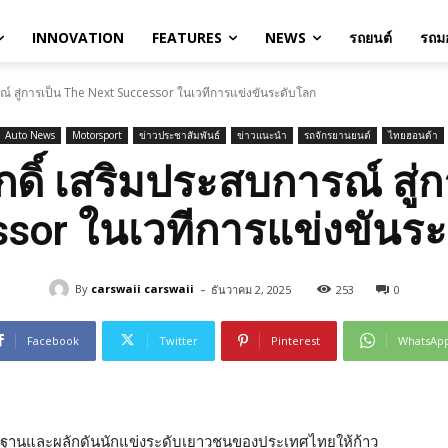
INNOVATION
FEATURES
NEWS
รถยนต์
รถมอ
การณ์ สู่การเป็น The Next Successor ในเวทีการแข่งขันระดับโลก
Auto News
Motorsport
ข่าวประชาสัมพันธ์
ข่าวแนะนำ
รถจักรยานยนต์
ไทยฮอนด้า
ศักดิ์ เสริมประสบการณ์ สู
sor ในเวทีการแข่งขันร
-
By
carswaii carswaii
ธันวาคม 2, 2025
253
0
Facebook
Twitter
Pinterest
WhatsAp
รากฐานและผลักดันนักแข่งระดับเยาวชนของประเทศไทยให้ก้าว