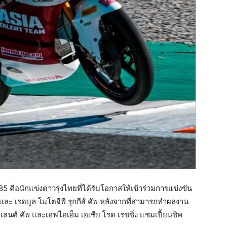
ข 85 คือนักแข่งดาวรุ่งไทยที่ได้รับโอกาสให้เข้าร่วมการแข่งขัน
พ และ เรดบูล โมโตจีพี รุกกีส์ คัพ หลังจากที่สามารถทำผลงาน
ลนต์ คัพ และเอฟไอเอ็ม เอเชีย โรด เรซซิ่ง แชมเปี้ยนชิพ