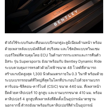
ตัวถังใช้ระบบกันสะเทือนแบบปีกนกคู่อะลูมิเนียมด้านหน้า พร้อม
ด้วยเพลาหลังแบบมัลติลิงค์ สปริงลม และโช้คอัพแบบทวินแชม
เบอร์ใหม่ที่ควบคุมโดย ECU ในด้านการกระแทกและการคืนตัว
อิสระ รุ่น Supersports ยังมาพร้อมกับ Bentley Dynamic Ride
ระบบควบคุมการทรงตัวด้วยไฟฟ้าขนาด 48 โวลต์ที่สามารถ
สร้างแรงบิดสูงสุด 1,300 นิวตันเมตรภายใน 0.3 วินาที พร้อมด้วย
ระบบเบรกรถยนต์ที่ใหญ่ที่สุดในโลกที่ประกอบไปด้วยจานเบรก
คาร์บอน-ซิลิคอน-คาร์ไบด์ (CSiC) ขนาด 440 มม. ที่เพลาหน้า
ยึดด้วยคาลิปเปอร์ 10 ลูกสูบ และจานเบรกขนาด 410 มม. พร้อม
คาลิปเปอร์ 4 ลูกสูบที่เพลาหลังที่ติดตั้งเป็นอุปกรณ์มาตรฐาน
นอกจากนี้ ตัวรถยังมาพร้อมกับคาลิปเปอร์สีดำเป็นอุปกรณ์