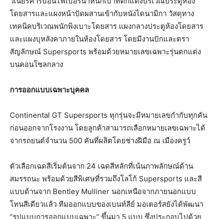
วีเนียร์คาร์บอนไฟเบอร์น้ำหนักเบาที่ตกแต่งบริเวณประตูห้อง
โดยสารและแผงหน้าปัดผสานเข้ากับหนังไดนามิกา วัสดุทาง
เทคนิคบริเวณพนักพิงเบาะโดยสาร แผงกลางประตูห้องโดยสาร
และแผงบุหลังคาภายในห้องโดยสาร โดยมีงานปักและตรา
สัญลักษณ์ Supersports พร้อมด้วยหมายเลขเฉพาะรุ่นตกแต่ง
บนคอนโซลกลาง
การออกแบบเฉพาะบุคคล
Continental GT Supersports ทุกรุ่นจะมีหมายเลขกำกับทุกคัน
ก่อนออกจากโรงงาน โดยลูกค้าสามารถเลือกหมายเลขเฉพาะได้
จากรถยนต์จำนวน 500 คันที่ผลิตโดยช่างฝีมือ ณ เมืองครูว์
ตัวเลือกเฉดสีเริ่มต้นจาก 24 เฉดสีหลักที่เน้นภาพลักษณ์ด้าน
สมรรถนะ พร้อมด้วยสีพิเศษที่รวมถึงโลโก้ Supersports และสี
แบบด้านจาก Bentley Mulliner นอกเหนือจากภายนอกแบบ
โทนสีเดียวแล้ว ทีมออกแบบของเบนท์ลีย์ มอเตอร์สยังได้พัฒนา
“รูปแบบการออกแบบเฉพาะ” ขึ้นมา 5 แบบ ซึ่งประกอบไปด้วย