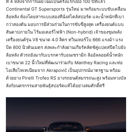
ที่ 4 หลังจากการเผยโฉมเป็นครั้งแรกเมื่อ 100 ปีที่แล้ว
Continental GT Supersports รุ่นใหม่ มาพร้อมระบบขับเคลื่อน
ล้อหลัง ห้องโดยสารแบบสองที่นั่งสไตล์สปอร์ต และน้ำหนักที่เบา
กว่าสองตัน มอบการมีส่วนร่วมในการขับขี่สูงสุด เครื่องยนต์แบบ
สันดาปภายใน ไร้มอเตอร์ไฟฟ้า (Non-hybrid) เจ้าของขุมพลัง
เครื่องยนต์รุ่น V8 ขนาด 4.0 ลิตร ทวินเทอร์โบ 666 แรงม้า แรง
บิด 800 นิวตันเมตร ส่งพละกำลังผ่านเกียร์คลัตช์คู่แปดสปีดไปยัง
ล้อหลัง ตัวรถยังมากับเบรกคาร์บอนเซรามิก ล้ออัลลอยด์น้ำหนัก
เบาขนาด 22 นิ้วใหม่ที่พัฒนาร่วมกับ Manthey Racing และท่อ
ไอเสียไทเทเนียมจาก Akrapovič เป็นอุปกรณ์มาตรฐาน พร้อม
ด้วยยาง Pirelli Trofeo RS ยางรถยนต์สมรรถนะสูง พร้อมทวงบัล
ลังก์ยนตรกรรมสายพันธุ์สปอร์ตแท้ได้อย่างสมศักดิ์ศรี