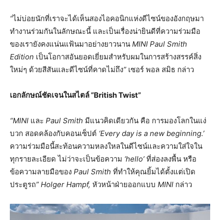
“
ไม่บ่อยนักที่เราจะได้เห็นสองไอคอนิกแห่งดีไซน์ของอังกฤษมา
ทำงานร่วมกันในลักษณะนี้
และเป็นเรื่องน่ายินดีที่ความร่วมมือ
ของเรายังคงแน่นแฟ้นมาอย่างยาวนาน
MINI Paul Smith
Edition
เป็นโอกาสอันยอดเยี่ยมสำหรับผมในการสร้างสรรค์สิ่ง
ใหม่ๆ
ด้วยสีสันและดีไซน์ที่คาดไม่ถึง
”
เซอร์
พอล
สมิธ
กล่าว
เอกลักษณ์ชัดเจนในสไตล์
“British Twist”
“MINI
และ
Paul Smith
มีแนวคิดเดียวกัน
คือ
การมองโลกในแง่
บวก
สอดคล้องกับคอนเซ็ปต์
‘Every day is a new beginning.’
ความร่วมมือนี้สะท้อนความหลงใหลในดีไซน์และความใส่ใจใน
ทุกรายละเอียด
ไม่ว่าจะเป็นข้อความ
‘hello’
ที่ส่องลงพื้น
หรือ
ข้อความลายมือของ
Paul Smith
ที่ทำให้คุณยิ้มได้ตั้งแต่เปิด
ประตูรถ
” Holger Hampf,
หัวหน้าฝ่ายออกแบบ
MINI
กล่าว