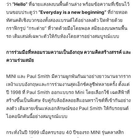
ว่า
“Hello”
ที่ฉายแสงลงบนพื้นด้านล่าง พร้อมข้อความที่เขียนไว้
บนขอบประตูว่า
“Everyday is a new beginning”
ที่ถ่ายทอด
ทัศนคติเชิงบวกของทั้งสองแบรนด์ได้อย่างลงตัว ปิดท้ายด้วย
กราฟิกรูป “กระต่าย” ที่วาดด้วยมือโดยพอล สมิธเองบนพรมพื้น
รถ เติมเสน่ห์เฉพาะตัวให้กับห้องโดยสารอย่างสมบูรณ์แบบ
การร่วมมือที่หลอมรวมความเป็นอังกฤษ
ความคิดสร้างสรรค์
และ
ความร่วมสมัย
MINI และ Paul Smith มีความผูกพันกันมาอย่างยาวนานจากราก
เหง้าแบบอังกฤษและการร่วมงานสุดเอ็กซ์คลูซีฟหลายครั้ง ตั้งแต่
ปี 1998 ที่ Paul Smith ออกแบบรถ Mini โดยเลือกใช้ เฉดสีฟ้าที่
สร้างขึ้นเป็นพิเศษ จับคู่กับล้ออัลลอยสีแอนทราไซต์ที่เข้ากันอย่าง
ลงตัว เติมลายเซ็นแห่งเอกลักษณ์ของ Paul Smith ให้กับรถยนต์
ไอคอนิกคันนี้อย่างสมบูรณ์แบบ
กระทั่งในปี 1999 เมื่อครบรอบ 40 ปีของรถ MINI รุ่นคลาสสิก