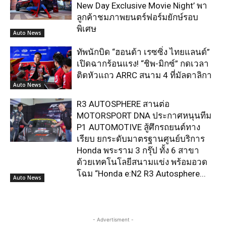
New Day Exclusive Movie Night’ พา
ลูกค้าชมภาพยนตร์ฟอร์มยักษ์รอบ
พิเศษ
Auto News
ทัพนักบิด “ฮอนด้า เรซซิ่ง ไทยแลนด์”
เปิดฉากร้อนแรง! “ชิพ-มิกซ์” กดเวลา
ติดหัวแถว ARRC สนาม 4 ที่มัลดาลิกา
Auto News
R3 AUTOSPHERE สานต่อ
MOTORSPORT DNA ประกาศหนุนทีม
P1 AUTOMOTIVE สู้ศึกรถยนต์ทาง
เรียบ ยกระดับมาตรฐานศูนย์บริการ
Honda พระราม 3 กรุ๊ป ทั้ง 6 สาขา
ด้วยเทคโนโลยีสนามแข่ง พร้อมอวด
โฉม “Honda e:N2 R3 Autosphere...
Auto News
- Advertisment -