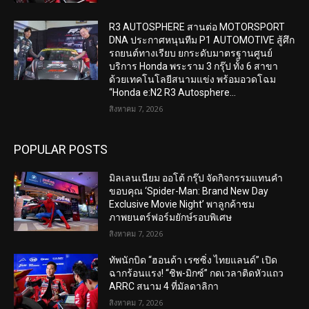
R3 AUTOSPHERE สานต่อ MOTORSPORT
DNA ประกาศหนุนทีม P1 AUTOMOTIVE สู้ศึก
รถยนต์ทางเรียบ ยกระดับมาตรฐานศูนย์
บริการ Honda พระราม 3 กรุ๊ป ทั้ง 6 สาขา
ด้วยเทคโนโลยีสนามแข่ง พร้อมอวดโฉม
“Honda e:N2 R3 Autosphere...
สิงหาคม 7, 2026
POPULAR POSTS
มิลเลนเนียม ออโต้ กรุ๊ป จัดกิจกรรมแทนคำ
ขอบคุณ ‘Spider-Man: Brand New Day
Exclusive Movie Night’ พาลูกค้าชม
ภาพยนตร์ฟอร์มยักษ์รอบพิเศษ
สิงหาคม 7, 2026
ทัพนักบิด “ฮอนด้า เรซซิ่ง ไทยแลนด์” เปิด
ฉากร้อนแรง! “ชิพ-มิกซ์” กดเวลาติดหัวแถว
ARRC สนาม 4 ที่มัลดาลิกา
สิงหาคม 7, 2026