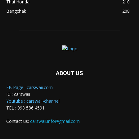
Thai Honda
210
Bangchak
208
ABOUT US
FB Page : carswaii.com
IG : carswaii
Youtube : carswaii-channel
TEL : 098 586 4591
Contact us:
carswaii.info@gmail.com