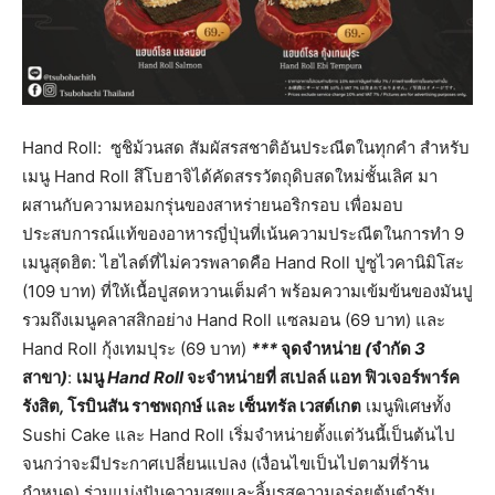
Hand Roll:
ซูชิม้วนสด สัมผัสรสชาติอันประณีตในทุกคำ สำหรับ
เมนู Hand Roll สึโบฮาจิได้คัดสรรวัตถุดิบสดใหม่ชั้นเลิศ มา
ผสานกับความหอมกรุ่นของสาหร่ายนอริกรอบ เพื่อมอบ
ประสบการณ์แท้ของอาหารญี่ปุ่นที่เน้นความประณีตในการทำ
9
เมนูสุดฮิต: ไฮไลต์ที่ไม่ควรพลาดคือ Hand Roll ปูซูไวคานิมิโสะ
(109 บาท) ที่ให้เนื้อปูสดหวานเต็มคำ พร้อมความเข้มข้นของมันปู
รวมถึงเมนูคลาสสิกอย่าง Hand Roll แซลมอน (69 บาท) และ
Hand Roll กุ้งเทมปุระ (69 บาท)
***
จุดจำหน่าย
(
จำกัด
3
สาขา
)
:
เมนู
Hand Roll
จะจำหน่ายที่
สเปลล์
แอท
ฟิวเจอร์พาร์ค
รังสิต
,
โรบินสัน
ราชพฤกษ์
และ
เซ็นทรัล
เวสต์เกต
เมนูพิเศษทั้ง
Sushi Cake และ Hand Roll เริ่มจำหน่ายตั้งแต่วันนี้เป็นต้นไป
จนกว่าจะมีประกาศเปลี่ยนแปลง (เงื่อนไขเป็นไปตามที่ร้าน
กำหนด) ร่วมแบ่งปันความสุขและลิ้มรสความอร่อยต้นตำรับ