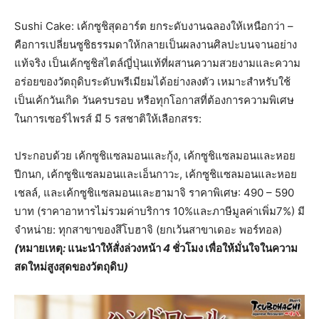
Sushi Cake: เค้กซูชิสุดอาร์ต ยกระดับงานฉลองให้เหนือกว่า –
คือการเปลี่ยนซูชิธรรมดาให้กลายเป็นผลงานศิลปะบนจานอย่าง
แท้จริง เป็นเค้กซูชิสไตล์ญี่ปุ่นแท้ที่ผสานความสวยงามและความ
อร่อยของวัตถุดิบระดับพรีเมียมได้อย่างลงตัว
เหมาะสำหรับใช้
เป็นเค้กวันเกิด วันครบรอบ หรือทุกโอกาสที่ต้องการความพิเศษ
ในการเซอร์ไพรส์ มี 5 รสชาติให้เลือกสรร:
ประกอบด้วย เค้กซูชิแซลมอนและกุ้ง, เค้กซูชิแซลมอนและหอย
ปีกนก, เค้กซูชิแซลมอนและเอ็นกาวะ, เค้กซูชิแซลมอนและหอย
เชลล์, และเค้กซูชิแซลมอนและฮามาจิ ราคาพิเศษ: 490 – 590
บาท (ราคาอาหารไม่รวมค่าบริการ 10%และภาษีมูลค่าเพิ่ม7%) มี
จำหน่าย: ทุกสาขาของสึโบฮาจิ (ยกเว้นสาขาเดอะ พอร์ทอล)
(
หมายเหตุ
:
แนะนำให้สั่งล่วงหน้า
4
ชั่วโมง
เพื่อให้มั่นใจในความ
สดใหม่สูงสุดของวัตถุดิบ
)