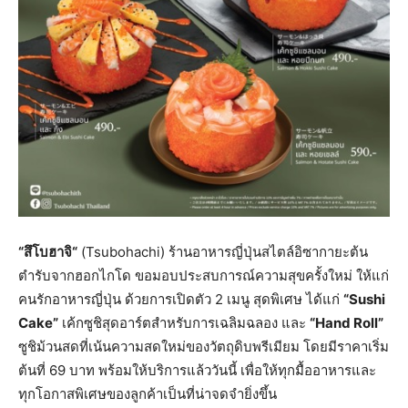
“
สึโบฮาจิ
“
(Tsubohachi) ร้านอาหารญี่ปุ่นสไตล์อิซากายะต้น
ตำรับจากฮอกไกโด ขอมอบประสบการณ์ความสุขครั้งใหม่
ให้แก่
คนรักอาหารญี่ปุ่น ด้วยการเปิดตัว 2 เมนู สุดพิเศษ ได้แก่
“Sushi
Cake”
เค้กซูชิสุดอาร์ตสำหรับการเฉลิมฉลอง และ
“Hand Roll”
ซูชิม้วนสดที่เน้นความสดใหม่ของวัตถุดิบพรีเมียม โดยมีราคาเริ่ม
ต้นที่ 69 บาท พร้อมให้บริการแล้ววันนี้ เพื่อให้ทุกมื้ออาหารและ
ทุกโอกาสพิเศษของลูกค้าเป็นที่น่าจดจำยิ่งขึ้น