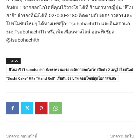
อันดับ 1 จากฮอกไกโดที่คุณไว้วางใจ ได้ที่ ร้านอาหารญี่ปุ่น “สึโบ
ฮาจิ” สำรองที่นั่งได้ที่ 02-000-2180 ติดตามอัปเดตข่าวสารและ
โปรโมชั่นใหม่ๆ ได้ทางเฟซบุ๊ก: TsubohachiTh และอินสตาแก
รม: TsubohachiTh หรือเพิ่มเพื่อนทางไลน์ ออฟฟิเชียล:
@tsubohachith
TAGS
สึโบฮาจิ (Tsubohachi) ส่งตรงความอร่อยแท้จากฮอกไกโด เปิดตัว 2 เมนูไฮไลต์ใหม่
"Sushi Cake" และ "Hand Roll" เริ่มต้น 69 บาท ตอบโจทย์ทุกโอกาสพิเศษ
บทความก่อนหน้านี้
บทความถัดไป