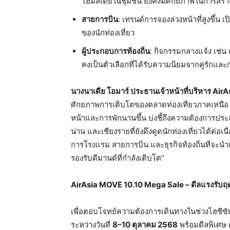
โฮมสเตย์ในชุมชน ยังคงมีศักยภาพในการสร้า
สายการบิน
: เทรนด์การจองล่วงหน้าที่สูงขึ้น เ
ของนักท่องเที่ยว
ผู้ประกอบการท้องถิ่น
: กิจกรรมกลางแจ้ง เช่
คงเป็นตัวเลือกที่ได้รับความนิยมจากคู่รักและ
นางนาเดีย
โอมาร์
ประธานเจ้าหน้าที่บริหาร
AirA
ศักยภาพการเติบโตของตลาดท่องเที่ยวภาคเหนือ
หน้าและการพักนานขึ้น บ่งชี้ถึงความต้องการประ
น่าน และเชียงรายที่ยังดึงดูดนักท่องเที่ยวได้ต่อเ
การโรงแรม สายการบิน และธุรกิจท้องถิ่นที่จะน
รองรับดีมานด์ที่กำลังเติบโต”
AirAsia MOVE 10.10 Mega Sale –
ดีลแรงรับฤดู
เพื่อตอบโจทย์ความต้องการเดินทางในช่วงไฮซีซ
ระหว่างวันที่
8–10
ตุลาคม
2568
พร้อมดีลพิเศษ ดั