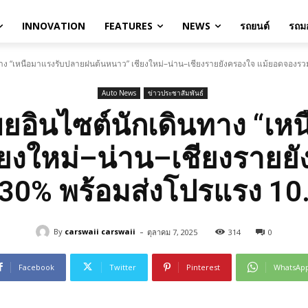
INNOVATION
FEATURES
NEWS
รถยนต์
รถมอ
ทาง “เหนือมาแรงรับปลายฝนต้นหนาว” เชียงใหม่–น่าน–เชียงรายยังครองใจ แม้ยอดจองร
Auto News
ข่าวประชาสัมพันธ์
ยอินไซต์นักเดินทาง “เ
ยงใหม่–น่าน–เชียงรายย
0% พร้อมส่งโปรแรง 10
-
By
carswaii carswaii
ตุลาคม 7, 2025
314
0
Facebook
Twitter
Pinterest
WhatsAp