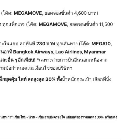
(โค้ด:
MEGAMOVE
, ยอดจองขั้นต่ำ 4,600 บาท)
ท
ทุกแพ็กเกจ (โค้ด:
MEGAMOVE
, ยอดจองขั้นต่ำ 11,500
พาะในแอป ลดทันที
230
บาท
ทุกเส้นทาง (โค้ด:
MEGA10
,
ินอาทิ
Bangkok Airways, Lao Airlines, Myanmar
และอื่น
ๆ
อีกเพียบ
!
*เฉพาะสายการบินอื่นนอกเหนือจาก
ปตามข้อกำหนดและเงื่อนไขของบริษัทฯ
็กสุดคุ้ม
ไลท์
ลดสูงสุด
30%
ทั้ง
น้ำหนักกระเป๋า เลือกที่นั่ง
้นหนาว” เชียงใหม่–น่าน–เชียงรายยังครองใจ แม้ยอดจองรวมลดลง 30% พร้อมส่ง