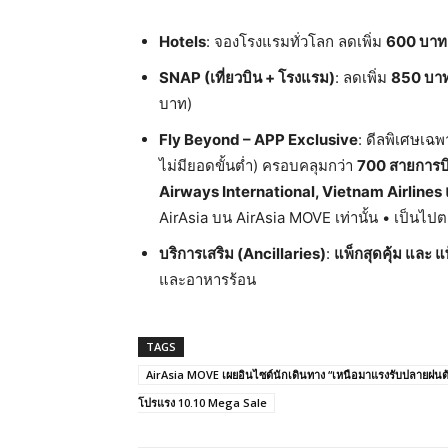
Hotels
: จองโรงแรมทั่วโลก ลดเพิ่ม
600
บาท
SNAP (
เที่ยวบิน
+
โรงแรม
)
: ลดเพิ่ม
850
บา
บาท)
Fly Beyond – APP Exclusive
: ดีลพิเศษเฉ
ไม่มียอดขั้นต่ำ) ครอบคลุมกว่า
700
สายการบ
Airways International, Vietnam Airlines
AirAsia บน AirAsia MOVE เท่านั้น • เป็นไ
บริการเสริม
(Ancillaries)
:
แพ็กสุดคุ้ม
และ
แพ
และอาหารร้อน
TAGS
AirAsia MOVE เผยอินไซต์นักเดินทาง “เหนือมาแรงรับปลายฝนต
โปรแรง 10.10 Mega Sale