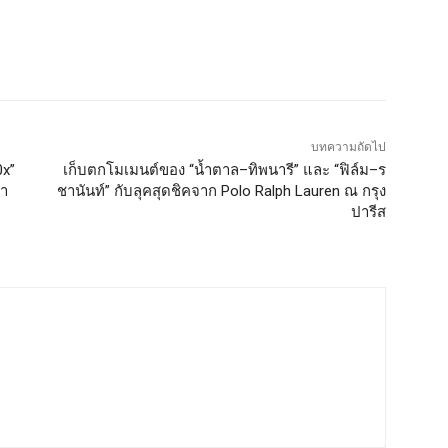
บทความถัดไป
0x”
เก็บตกโมเมนต์ของ “น้ำตาล–ทิพนารี” และ “ฟิล์ม–ร
นา
ชานันท์” กับลุคสุดชิคจาก Polo Ralph Lauren ณ กรุง
ปารีส