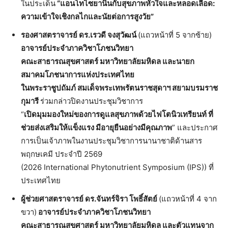
ในประเด็น
“
แอนโทไซยานินกับสุขภาพหัวใจและหลอดเลือด
:
ความเข้าใจเชิงกลไกและนัยต่อการสูงวัย
”
รองศาสตราจารย์
ดร
.
เรวดี
จงสุวัฒน์
(แถวหน้าที่ 5 จากซ้าย)
อาจารย์ประจำภาควิชาโภชนวิทยา
คณะสาธารณสุขศาสตร์
มหาวิทยาลัยมหิดล
และนายก
สมาคมโภชนาการแห่งประเทศไทย
ในพระราชูปถัมภ์
สมเด็จพระเทพรัตนราชสุดาฯ
สยามบรมราช
กุมารี
ร่วมกล่าวปิดงานประชุมวิชาการ
“
เปิดมุมมองใหม่ของการดูแลสุขภาพด้วยไฟโตนิวเทรียนท์
ที่
ช่วยส่งเสริมให้แข็งแรง
มีอายุยืนอย่างมีคุณภาพ
” และประกาศ
การเป็นเจ้าภาพในงานประชุมวิชาการนานาชาติด้านสาร
พฤกษเคมี ประจำปี 2569
(2026 International Phytonutrient Symposium (IPS)) ที่
ประเทศไทย
ผู้ช่วยศาสตราจารย์
ดร
.
จันทร์จิรา
โพธิ์สัตย์
(แถวหน้าที่ 4 จาก
ขวา)
อาจารย์ประจำภาควิชาโภชนวิทยา
คณะสาธารณสุขศาสตร์
มหาวิทยาลัยมหิดล
และตัวแทนจาก