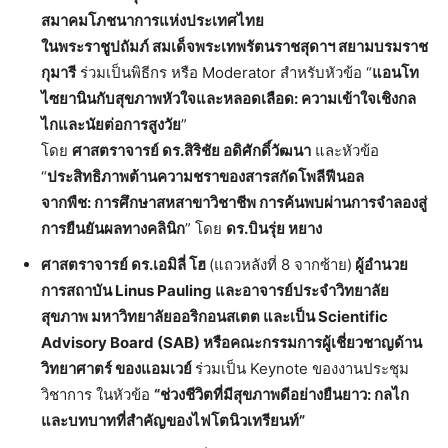
สมาคมโภชนาการแห่งประเทศไทย
ในพระราชูปถัมภ์
สมเด็จพระเทพรัตนราชสุดาฯ
สยามบรมราช
กุมารี
ร่วมเป็นพิธีกร หรือ Moderator สำหรับหัวข้อ “
แอนโท
ไซยานินกับสุขภาพหัวใจและหลอดเลือด
:
ความเข้าใจเชิงกล
ไกและนัยต่อการสูงวัย
”
โดย
ศาสตราจารย์
ดร
.
สิริชัย
อดิศักดิ์วัฒนา
และหัวข้อ
“
ประสิทธิภาพต้านความชราของสารสกัดโพลีฟีนอล
จากพืช
:
การศึกษาสหสาขาวิชาชีพ
การค้นพบผ่านการจำลองสู่
การยืนยันผลทางคลินิก
” โดย
ดร
.
บินรุ่ย
หยาง
ศาสตราจารย์
ดร
.
เอมิลี่
โฮ
(แถวหลังที่ 8 จากซ้าย)
ผู้อำนวย
การสถาบัน
Linus Pauling
และอาจารย์ประจำวิทยาลัย
สุขภาพ
มหาวิทยาลัยออริกอนสเตต
และเป็น
Scientific
Advisory Board (SAB)
หรือคณะกรรมการผู้เชี่ยวชาญด้าน
วิทยาศาตร์
ของแอมเวย์
ร่วมเป็น Keynote ของงานประชุม
วิชาการ ในหัวข้อ
“
ช่วงชีวิตที่มี
สุขภาพดีอย่างยืนยาว
:
กลไก
และบทบาทที่สำคัญของไฟโตนิวเทรียนท์
”