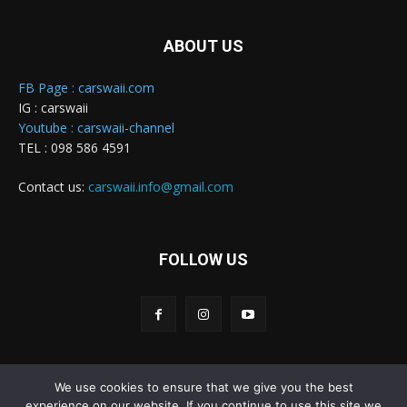
ABOUT US
FB Page : carswaii.com
IG : carswaii
Youtube : carswaii-channel
TEL : 098 586 4591
Contact us:
carswaii.info@gmail.com
FOLLOW US
We use cookies to ensure that we give you the best
Carswaii © Copyright All right reserved
experience on our website. If you continue to use this site we