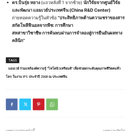
ดร
.
บินรุ่ย
หยาง
(แถวหลังที่ 1 จากซ้าย)
นักวิจัยจากศูนย์วิจัย
และพัฒนา
แอมเวย์ประเทศจีน
(China R&D Center)
ถ่ายทอดความรู้ในหัวข้อ
“
ประสิทธิภาพต้านความชราของสาร
สกัดโพลีฟีนอลจากพืช
:
การศึกษา
สหสาขาวิชาชีพ
การค้นพบผ่านการจำลองสู่การยืนยันผลทาง
คลินิก
”
TAGS
แอมเวย์ ร่วมแชร์องค์ความรู้ “ไฟโตนิวเทรียนท์” เพื่อช่วยยกระดับคุณภาพชีวิตคนทั่ว
โลก ในงาน IPS ประจำปี 2568 ณ ประเทศจีน
บทความก่อนหน้านี้
บทความถัดไป