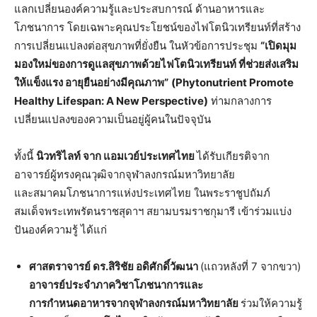
แลกเปลี่ยนองค์ความรู้และประสบการณ์ ด้านอาหารและ
โภชนาการ โดยเฉพาะคุณประโยชน์ของไฟโตนิวเทรียนท์ที่สร้าง
การเปลี่ยนแปลงต่อสุขภาพที่ยั่งยืน ในหัวข้อการประชุม
“
เปิดมุม
มองใหม่ของการดูแลสุขภาพด้วยไฟโตนิวเทรียนท์
ที่ช่วยส่งเสริม
ให้แข็งแรง
อายุยืน
อย่างมีคุณภาพ
”
(Phytonutrient Promote
Healthy Lifespan: A New Perspective)
ท่ามกลางการ
เปลี่ยนแปลงของความเป็นอยู่ผู้คนในปัจจุบัน
ทั้งนี้
นิวทริไลท์
จาก
แอมเวย์ประเทศไทย
ได้รับเกียรติจาก
อาจารย์ผู้ทรงคุณวุฒิจากจุฬาลงกรณ์มหาวิทยาลัย
และสมาคมโภชนาการแห่งประเทศไทย ในพระราชูปถัมภ์
สมเด็จพระเทพรัตนราชสุดาฯ สยามบรมราชกุมารี เข้าร่วมแบ่ง
ปันองค์ความรู้ ได้แก่
ศาสตราจารย์
ดร
.
สิริชัย
อดิศักดิ์วัฒนา
(แถวหลังที่ 7 จากขวา)
อาจารย์ประจำภาควิชาโภชนาการและ
การกำหนดอาหารจากจุฬาลงกรณ์มหาวิทยาลัย
ร่วมให้ความรู้