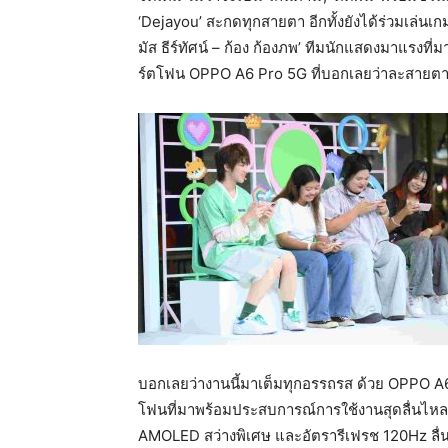
‘Dejayou’ สะกดทุกสายตา อีกทั้งยังได้ร่วมเล
มัส ธีร์ทัศน์ – ก้อง ก้องภพ’ ทีมนักแสดงมาแรงท
ร์ตโฟน OPPO A6 Pro 5G ที่บอกเลยว่าละสายตาไ
บอกเลยว่างานนี้มาเต็มทุกอรรถรส ด้วย OPPO 
โฟนที่มาพร้อมประสบการณ์การใช้งานสุดลื่นไห
AMOLED สว่างพิเศษ และอัตรารีเฟรช 120Hz ลื่น