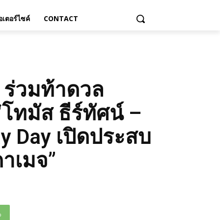
เตอร์ไซค์
CONTACT
 ร่วมท้าดวล
ทมัส ธีร์ทัศน์ –
ay Day เปิดประสบ
ดาเมจ”
p