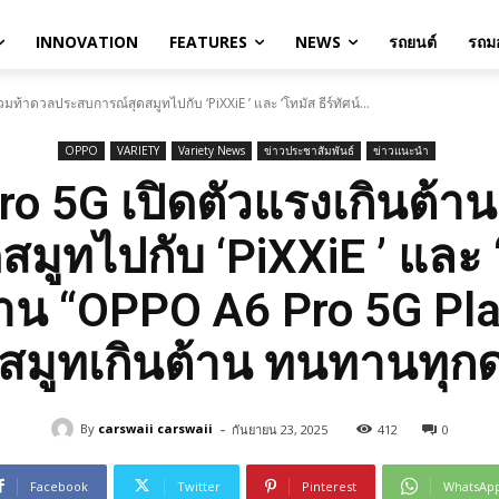
INNOVATION
FEATURES
NEWS
รถยนต์
รถมอ
ท้าดวลประสบการณ์สุดสมูทไปกับ ‘PiXXiE ’ และ ‘โทมัส ธีร์ทัศน์...
OPPO
VARIETY
Variety News
ข่าวประชาสัมพันธ์
ข่าวแนะนำ
o 5G เปิดตัวแรงเกินต้าน
ูทไปกับ ‘PiXXiE ’ และ ‘โ
งาน “OPPO A6 Pro 5G Pl
สมูทเกินต้าน ทนทานทุก
-
By
carswaii carswaii
กันยายน 23, 2025
412
0
Facebook
Twitter
Pinterest
WhatsAp