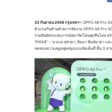
23 กันยายน
2568
กรุงเทพฯ –
OPPO A6 Pro 5G 
ตัวแรงเกินต้านด้วยการจัดงาน OPPO A6 Pro 5
ร่วมสัมผัสประสบการณ์สมาร์ตโฟนสุดลื่นไหล พร
‘PiXXiE’ – ‘มาเบล สุชาดา, พิมมา พิมพ์มาดา และ อ
ทดสอบความสมูทสุดสนุกแบบจัดเต็มที่ ชั้น G สา