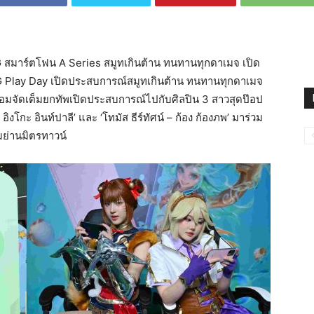
สมาร์ตโฟน A Series สมูทเกินต้าน ทนทานทุกดาเมจ เปิด
G Play Day เปิดประสบการณ์สมูทเกินต้าน ทนทานทุกดาเมจ
้อมจัดเต็มยกทัพเปิดประสบการณ์ไปกับศิลปิน 3 สาวสุดป๊อป
ิงโกะ อินท์ปาลี’ และ ‘โทมัส ธีร์ทัศน์ – ก้อง ก้องภพ’ มาร่วม
มย่านมิตรทาวน์