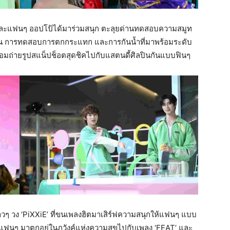
ชน และแฟนๆ ออปโป้ได้มาร่วมสนุก ตะลุยด่านทดสอบความสมูท
ป็น การทดสอบการตกกระแทก และการกันน้ำที่มาพร้อมระดับ
อมถ่ายรูปสแน็ปช็อตสุดชิคไปกับแสตนดี้ศิลปินกันแบบฟินๆ
าวๆ วง ‘PiXXiE’ ที่ขนเพลงฮิตมาเสิร์ฟความสนุกให้แฟนๆ แบบ
มชวนแฟนๆ มาตกอยู่ในภวังค์แห่งความสุขไปกับเพลง ‘FEAT’ และ