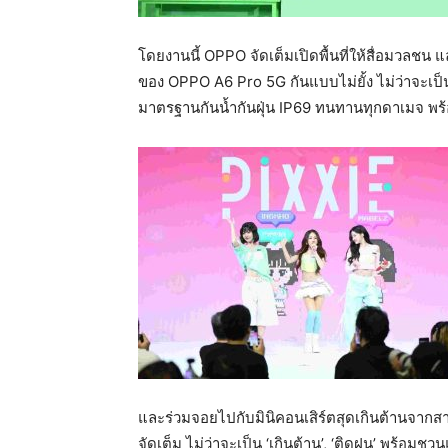
โดยงานนี้ OPPO จัดเต็มเปิดพื้นที่ให้สื่อมวล
ของ OPPO A6 Pro 5G กันแบบไม่ยั้ง ไม่ว่าจะเ
มาตรฐานกันน้ำกันฝุ่น IP69 ทนทานทุกดาเมจ พร้
และร่วมจอยไปกับมินิคอนเสิร์ตสุดเกินต้านจากส
จัดเต็ม ไม่ว่าจะเป็น ‘เกินต้าน’, ‘ติดฝน’ พร้อ