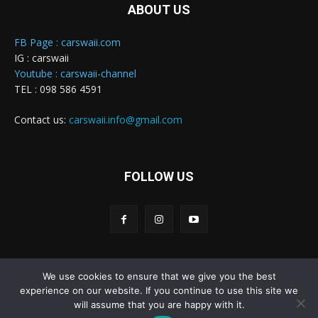
ABOUT US
FB Page : carswaii.com
IG : carswaii
Youtube : carswaii-channel
TEL : 098 586 4591
Contact us:
carswaii.info@gmail.com
FOLLOW US
We use cookies to ensure that we give you the best
Carswaii © Copyright All right reserved
experience on our website. If you continue to use this site we
will assume that you are happy with it.
Home
New Cars
Review&Test
Innovation
Features