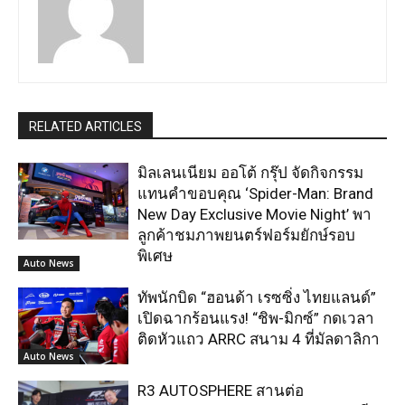
RELATED ARTICLES
มิลเลนเนียม ออโต้ กรุ๊ป จัดกิจกรรม
แทนคำขอบคุณ ‘Spider-Man: Brand
New Day Exclusive Movie Night’ พา
ลูกค้าชมภาพยนตร์ฟอร์มยักษ์รอบ
พิเศษ
Auto News
ทัพนักบิด “ฮอนด้า เรซซิ่ง ไทยแลนด์”
เปิดฉากร้อนแรง! “ชิพ-มิกซ์” กดเวลา
ติดหัวแถว ARRC สนาม 4 ที่มัลดาลิกา
Auto News
R3 AUTOSPHERE สานต่อ