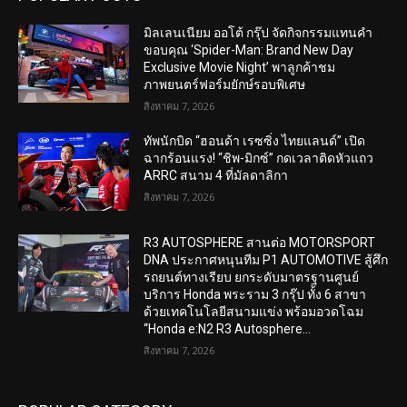
มิลเลนเนียม ออโต้ กรุ๊ป จัดกิจกรรมแทนคำ
ขอบคุณ ‘Spider-Man: Brand New Day
Exclusive Movie Night’ พาลูกค้าชม
ภาพยนตร์ฟอร์มยักษ์รอบพิเศษ
สิงหาคม 7, 2026
ทัพนักบิด “ฮอนด้า เรซซิ่ง ไทยแลนด์” เปิด
ฉากร้อนแรง! “ชิพ-มิกซ์” กดเวลาติดหัวแถว
ARRC สนาม 4 ที่มัลดาลิกา
สิงหาคม 7, 2026
R3 AUTOSPHERE สานต่อ MOTORSPORT
DNA ประกาศหนุนทีม P1 AUTOMOTIVE สู้ศึก
รถยนต์ทางเรียบ ยกระดับมาตรฐานศูนย์
บริการ Honda พระราม 3 กรุ๊ป ทั้ง 6 สาขา
ด้วยเทคโนโลยีสนามแข่ง พร้อมอวดโฉม
“Honda e:N2 R3 Autosphere...
สิงหาคม 7, 2026