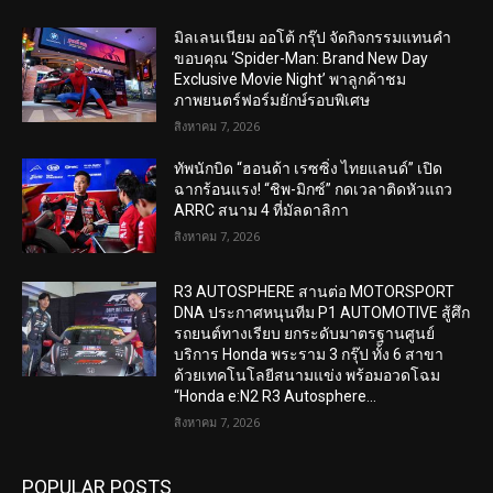
มิลเลนเนียม ออโต้ กรุ๊ป จัดกิจกรรมแทนคำ
ขอบคุณ ‘Spider-Man: Brand New Day
Exclusive Movie Night’ พาลูกค้าชม
ภาพยนตร์ฟอร์มยักษ์รอบพิเศษ
สิงหาคม 7, 2026
ทัพนักบิด “ฮอนด้า เรซซิ่ง ไทยแลนด์” เปิด
ฉากร้อนแรง! “ชิพ-มิกซ์” กดเวลาติดหัวแถว
ARRC สนาม 4 ที่มัลดาลิกา
สิงหาคม 7, 2026
R3 AUTOSPHERE สานต่อ MOTORSPORT
DNA ประกาศหนุนทีม P1 AUTOMOTIVE สู้ศึก
รถยนต์ทางเรียบ ยกระดับมาตรฐานศูนย์
บริการ Honda พระราม 3 กรุ๊ป ทั้ง 6 สาขา
ด้วยเทคโนโลยีสนามแข่ง พร้อมอวดโฉม
“Honda e:N2 R3 Autosphere...
สิงหาคม 7, 2026
POPULAR POSTS