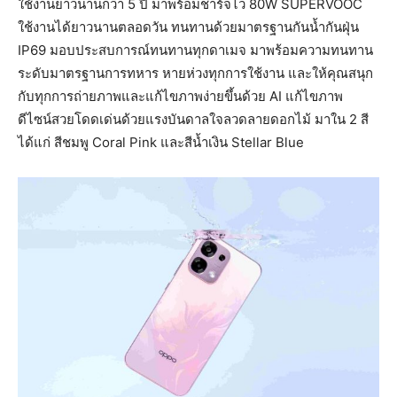
ใช้งานยาวนานกว่า 5 ปี มาพร้อมชาร์จไว 80W SUPERVOOC
ใช้งานได้ยาวนานตลอดวัน ทนทานด้วยมาตรฐานกันน้ำกันฝุ่น
IP69 มอบประสบการณ์ทนทานทุกดาเมจ มาพร้อมความทนทาน
ระดับมาตรฐานการทหาร หายห่วงทุกการใช้งาน และให้คุณสนุก
กับทุกการถ่ายภาพและแก้ไขภาพง่ายขึ้นด้วย AI แก้ไขภาพ
ดีไซน์สวยโดดเด่นด้วยแรงบันดาลใจลวดลายดอกไม้ มาใน 2 สี
ได้แก่ สีชมพู Coral Pink และสีน้ำเงิน Stellar Blue