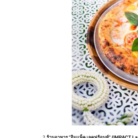
2.
ร้านอาหาร
“
อิมแพ็ค
เลคฟร้อนท์
” (IMPACT La