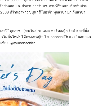
หักส่วนลด และสำหรับการรับประทานที่ร้านและสั่งกลับบ้าน
ม 2568 ที่ร้านอาหารญี่ปุ่น “สึโบฮาจิ” ทุกสาขา ยกเว้นสาขา
ึโบฮาจิ” ทุกสาขา (ยกเว้นสาขาเดอะ พอร์ทอล) หรือสำรองที่นั่ง
ปรโมชั่นใหม่ๆ ได้ทางเฟซบุ๊ก: TsubohachiTh และอินสตาแก
ฟิเชียล: @tsubohachith