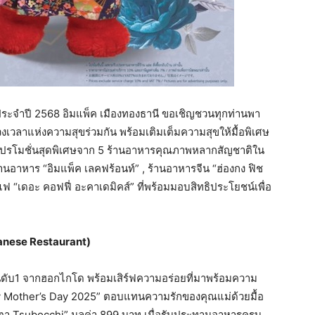
ม ประจำปี 2568 อิมแพ็ค เมืองทองธานี ขอเชิญชวนทุกท่านพา
วลาแห่งความสุขร่วมกัน พร้อมเติมเต็มความสุขให้มื้อพิเศษ
โปรโมชั่นสุดพิเศษจาก 5 ร้านอาหารคุณภาพหลากสัญชาติใน
 ร้านอาหาร “อิมแพ็ค เลคฟร้อนท์” , ร้านอาหารจีน “ฮ่องกง ฟิช
ฟ “เดอะ คอฟฟี่ อะคาเดมิคส์” ที่พร้อมมอบสิทธิประโยชน์เพื่อ
anese Restaurant)
อันดับ1 จากฮอกไกโด พร้อมเสิร์ฟความอร่อยที่มาพร้อมความ
py Mother’s Day 2025” ตอบแทนความรักของคุณแม่ด้วยมื้อ
กตา Tsubocchi” มูลค่า 899 บาท เมื่อรับประทานอาหารครบ