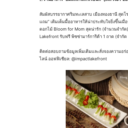
สัมผัสบรรยากาศริมทะเลสาบ เมืองทองธานี สุดโรแ
แถม” เติมเต็มมื้ออาหารให้น่าประทับใจยิ่งขึ้นเม
ดอกไม้ Bloom for Mom สุดน่ารัก (จำนวนจำกัด) ส
Lakefront รับฟรี พิซซ่ามาร์การิต้า 1 ถาด (จำกัด 1 
ติดต่อสอบถามข้อมูลเพิ่มเติมและสั่งจองความอร่
ไลน์ ออฟฟิเชียล: @impactlakefront