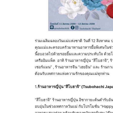
ร่วมเฉลิมฉลองวันแม่แห่งชาติ วันที่ 12 สิงหาค
คุณแม่และครอบครัวมาทานอาหารมื้อพิเศษในช่วงเ
นี้อบอวลไปด้วยรอยยิ้มและความประทับใจ ด้วย
เครืออิมแพ็ค
อาทิ ร้านอาหารญี่ปุ่น “สึโบฮาจิ”,
เชอร์แมน” , ร้านอาหารจีน “เฮยยิน” และ ร้านกาแ
ต้อนรับเทศกาลแห่งความรักของคุณแม่ทุกท่าน
1
.
ร้านอาหารญี่ปุ่น
“
สึโบฮาจิ
” (Tsubohachi Jap
“สึโบฮาจิ” ร้านอาหารญี่ปุ่น อิซากายะต้นตำรับ
อบอุ่นในช่วงเทศกาลวันแม่ กับโปรโมชั่น “Hap
อาหารแสนอร่อย พร้อมรับของขวัญสุดพิเศษ “ตุ๊