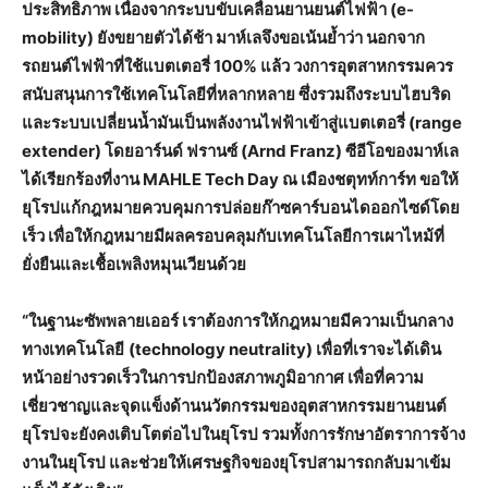
ประสิทธิภาพ เนื่องจากระบบขับเคลื่อนยานยนต์ไฟฟ้า (e-
mobility) ยังขยายตัวได้ช้า มาห์เลจึงขอเน้นย้ำว่า นอกจาก
รถยนต์ไฟฟ้าที่ใช้แบตเตอรี่ 100% แล้ว วงการอุตสาหกรรมควร
สนับสนุนการใช้เทคโนโลยีที่หลากหลาย ซึ่งรวมถึงระบบไฮบริด
และระบบเปลี่ยนน้ำมันเป็นพลังงานไฟฟ้าเข้าสู่แบตเตอรี่ (range
extender) โดยอาร์นด์ ฟรานซ์ (Arnd Franz) ซีอีโอของมาห์เล
ได้เรียกร้องที่งาน MAHLE Tech Day ณ เมืองชตุทท์การ์ท ขอให้
ยุโรปแก้กฎหมายควบคุมการปล่อยก๊าซคาร์บอนไดออกไซด์โดย
เร็ว เพื่อให้กฎหมายมีผลครอบคลุมกับเทคโนโลยีการเผาไหม้ที่
ยั่งยืนและเชื้อเพลิงหมุนเวียนด้วย
“ในฐานะซัพพลายเออร์ เราต้องการให้กฎหมายมีความเป็นกลาง
ทางเทคโนโลยี
(technology neutrality) เพื่อที่เราจะได้เดิน
หน้าอย่างรวดเร็วในการปกป้องสภาพภูมิอากาศ เพื่อที่ความ
เชี่ยวชาญและจุดแข็งด้านนวัตกรรมของอุตสาหกรรมยานยนต์
ยุโรปจะยังคงเติบโตต่อไปในยุโรป รวมทั้งการรักษาอัตราการจ้าง
งานในยุโรป และช่วยให้เศรษฐกิจของยุโรปสามารถกลับมาเข้ม