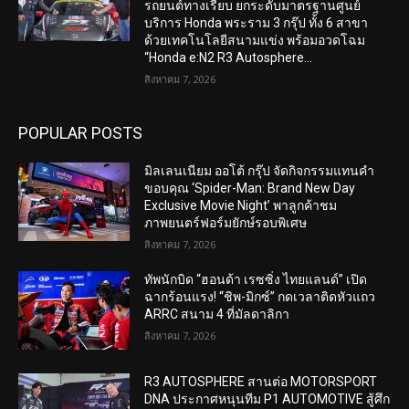
รถยนต์ทางเรียบ ยกระดับมาตรฐานศูนย์
บริการ Honda พระราม 3 กรุ๊ป ทั้ง 6 สาขา
ด้วยเทคโนโลยีสนามแข่ง พร้อมอวดโฉม
“Honda e:N2 R3 Autosphere...
สิงหาคม 7, 2026
POPULAR POSTS
มิลเลนเนียม ออโต้ กรุ๊ป จัดกิจกรรมแทนคำ
ขอบคุณ ‘Spider-Man: Brand New Day
Exclusive Movie Night’ พาลูกค้าชม
ภาพยนตร์ฟอร์มยักษ์รอบพิเศษ
สิงหาคม 7, 2026
ทัพนักบิด “ฮอนด้า เรซซิ่ง ไทยแลนด์” เปิด
ฉากร้อนแรง! “ชิพ-มิกซ์” กดเวลาติดหัวแถว
ARRC สนาม 4 ที่มัลดาลิกา
สิงหาคม 7, 2026
R3 AUTOSPHERE สานต่อ MOTORSPORT
DNA ประกาศหนุนทีม P1 AUTOMOTIVE สู้ศึก