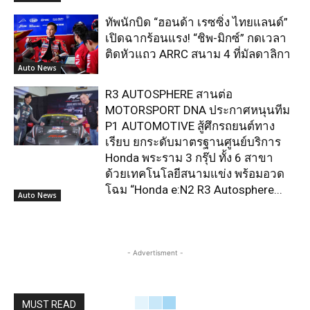
ทัพนักบิด “ฮอนด้า เรซซิ่ง ไทยแลนด์”
เปิดฉากร้อนแรง! “ชิพ-มิกซ์” กดเวลา
ติดหัวแถว ARRC สนาม 4 ที่มัลดาลิกา
Auto News
R3 AUTOSPHERE สานต่อ
MOTORSPORT DNA ประกาศหนุนทีม
P1 AUTOMOTIVE สู้ศึกรถยนต์ทาง
เรียบ ยกระดับมาตรฐานศูนย์บริการ
Honda พระราม 3 กรุ๊ป ทั้ง 6 สาขา
ด้วยเทคโนโลยีสนามแข่ง พร้อมอวด
โฉม “Honda e:N2 R3 Autosphere...
Auto News
- Advertisment -
MUST READ