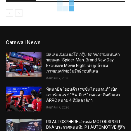
Carswaii News
มิลเลนเนียม ออโต้ กรุ๊ป จัดกิจกรรมแทนคำ
ขอบคุณ ‘Spider-Man: Brand New Day
Exclusive Movie Night’ พาลูกค้าชม
ภาพยนตร์ฟอร์มยักษ์รอบพิเศษ
สิงหาคม 7, 2026
ทัพนักบิด “ฮอนด้า เรซซิ่ง ไทยแลนด์” เปิด
ฉากร้อนแรง! “ชิพ-มิกซ์” กดเวลาติดหัวแถว
ARRC สนาม 4 ที่มัลดาลิกา
สิงหาคม 7, 2026
R3 AUTOSPHERE สานต่อ MOTORSPORT
DNA ประกาศหนุนทีม P1 AUTOMOTIVE สู้ศึก