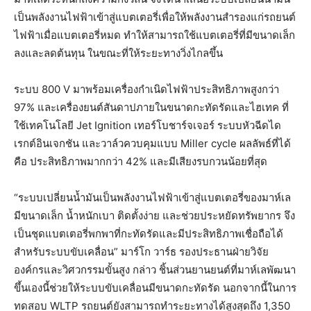
เป็นพลังงานไฟฟ้าเข้าสู่แบตเตอรี่เพื่อให้พลังงานสำรองแก่รถยนต์
ไฟฟ้าเมื่อแบตเตอรี่หมด ทำให้สามารถใช้แบตเตอรี่ที่มีขนาดเล็ก
ลงและลดต้นทุน ในขณะที่ให้ระยะทางวิ่งไกลขึ้น
ระบบ 800 V มาพร้อมเครื่องกำเนิดไฟฟ้าประสิทธิภาพสูงกว่า
97% และเครื่องยนต์สันดาปภายในขนาดกะทัดรัดและไฮเทค ที่
ใช้เทคโนโลยี Jet Ignition เทอร์โบชาร์จเจอร์ ระบบหัวฉีดได
เรกต์อินเจกชัน และวาล์วควบคุมแบบ Miller cycle ผลลัพธ์ที่ได้
คือ ประสิทธิภาพมากกว่า 42% และมีเสียงรบกวนน้อยที่สุด
“ระบบเปลี่ยนน้ำมันเป็นพลังงานไฟฟ้าเข้าสู่แบตเตอรี่ของมาห์เล
มีขนาดเล็ก น้ำหนักเบา ติดตั้งง่าย และช่วยประหยัดทรัพยากร จึง
เป็นชุดแบตเตอรี่พกพาที่กะทัดรัดและมีประสิทธิภาพเชื่อถือได้
สำหรับระบบขับเคลื่อน” มาร์โก วาร์ธ รองประธานฝ่ายวิจัย
องค์กรและวิศวกรรมขั้นสูง กล่าว ชิ้นส่วนยานยนต์ที่มาห์เลพัฒนา
ขึ้นเองนี้ช่วยให้ระบบขับเคลื่อนมีขนาดกะทัดรัด นอกจากนี้ในการ
ทดสอบ WLTP รถยนต์ยังสามารถทำระยะทางได้สูงสุดถึง 1,350