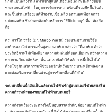
น้ำมันเป็นพลังงานไฟฟ้าเข้าสู่แบตเตอรี่เพื่อเพิ่มระยะทางขับขี่
ของรถยนต์ไฟฟ้า โมดูลการจัดการความร้อนที่รวมฮีทปั๊มในตัว
และชิ้นส่วนเครื่องยนต์ที่รองรับเชื้อเพลิงเอทานอลเพื่อลดการ
ปล่อยมลพิษ ซึ่งสอดคล้องกับหลักการ “Efficiency” ที่มาห์เลยึด
ถือ
ดร. มาร์โก วาร์ธ (Dr. Marco Warth) รองประธานฝ่ายวิจัย
องค์กรและวิศวกรรมขั้นสูงของมาห์เล กล่าวว่า “ที่มาห์เล คำว่า
ประสิทธิภาพไม่เพียงนิยามความสัมพันธ์ที่ยอดเยี่ยมระหว่างความ
พยายามกับผลลัพธ์เท่านั้น แต่เรายังทำให้หลักการนี้เป็นไปได้
ด้วยโซลูชันนวัตกรรมที่ช่วยอนุรักษ์ทรัพยากร ประหยัดพลังงาน
และส่งเสริมการเปลี่ยนผ่านสู่การขับเคลื่อนที่ยั่งยืน”
ระบบเปลี่ยนน้ำมันเป็นพลังงานไฟฟ้าเข้าสู่แบตเตอรี่ช่วยส่งเสริม
ความก้าวหน้าของรถยนต์ไฟฟ้าแบตเตอรี่
ความกังวลเรื่องระยะทางวิ่งเป็นอุปสรรคสำคัญต่อยานยนต์ไฟฟ้า
มาห์เลตระหนักถึงความกังวลนี้ จึงได้นำเสนอระบบเปลี่ยนน้ำมัน