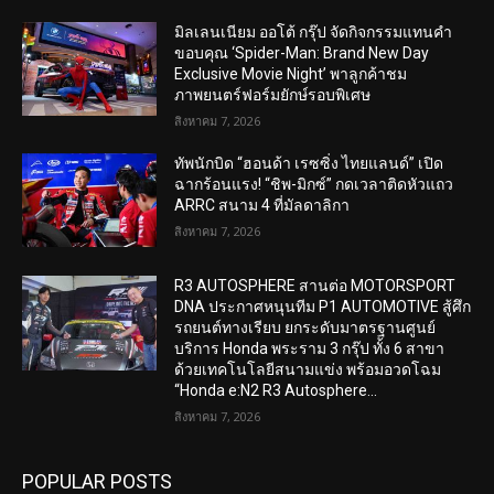
มิลเลนเนียม ออโต้ กรุ๊ป จัดกิจกรรมแทนคำ
ขอบคุณ ‘Spider-Man: Brand New Day
Exclusive Movie Night’ พาลูกค้าชม
ภาพยนตร์ฟอร์มยักษ์รอบพิเศษ
สิงหาคม 7, 2026
ทัพนักบิด “ฮอนด้า เรซซิ่ง ไทยแลนด์” เปิด
ฉากร้อนแรง! “ชิพ-มิกซ์” กดเวลาติดหัวแถว
ARRC สนาม 4 ที่มัลดาลิกา
สิงหาคม 7, 2026
R3 AUTOSPHERE สานต่อ MOTORSPORT
DNA ประกาศหนุนทีม P1 AUTOMOTIVE สู้ศึก
รถยนต์ทางเรียบ ยกระดับมาตรฐานศูนย์
บริการ Honda พระราม 3 กรุ๊ป ทั้ง 6 สาขา
ด้วยเทคโนโลยีสนามแข่ง พร้อมอวดโฉม
“Honda e:N2 R3 Autosphere...
สิงหาคม 7, 2026
POPULAR POSTS