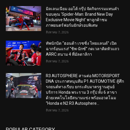
มิลเลนเนียม ออโต้ กรุ๊ป จัดกิจกรรมแทนคำ
ขอบคุณ ‘Spider-Man: Brand New Day
Exclusive Movie Night’ พาลูกค้าชม
ภาพยนตร์ฟอร์มยักษ์รอบพิเศษ
สิงหาคม 7, 2026
ทัพนักบิด “ฮอนด้า เรซซิ่ง ไทยแลนด์” เปิด
ฉากร้อนแรง! “ชิพ-มิกซ์” กดเวลาติดหัวแถว
ARRC สนาม 4 ที่มัลดาลิกา
สิงหาคม 7, 2026
R3 AUTOSPHERE สานต่อ MOTORSPORT
DNA ประกาศหนุนทีม P1 AUTOMOTIVE สู้ศึก
รถยนต์ทางเรียบ ยกระดับมาตรฐานศูนย์
บริการ Honda พระราม 3 กรุ๊ป ทั้ง 6 สาขา
ด้วยเทคโนโลยีสนามแข่ง พร้อมอวดโฉม
“Honda e:N2 R3 Autosphere...
สิงหาคม 7, 2026
POPULAR CATEGORY