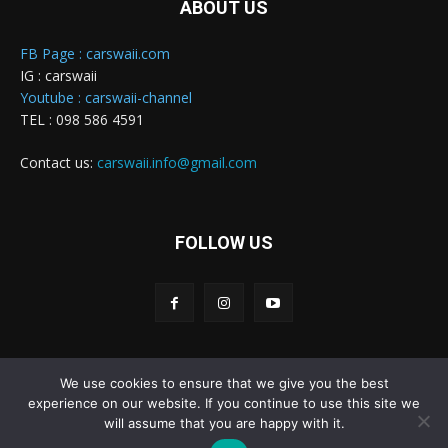
ABOUT US
FB Page : carswaii.com
IG : carswaii
Youtube : carswaii-channel
TEL : 098 586 4591
Contact us:
carswaii.info@gmail.com
FOLLOW US
We use cookies to ensure that we give you the best
Carswaii © Copyright All right reserved
experience on our website. If you continue to use this site we
will assume that you are happy with it.
Home
New Cars
Review&Test
Innovation
Features