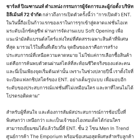
ชาร์ลส์
ปิณฑานนท์
ตำแหน่ง
กรรมการผู้จัดการและผู้ก่อตั้ง
บริษัท
อิลีเม้นท์
72
จำกัด
กล่าวถึงการเปิดตัวครั้งนี้ว่า “การเปิดตัว ENT.
ในวันนี้ถือเป็นก้าวแรกของเราในการรุกเข้าสู่ตลาดแฟชั่นไอเท
มระดับเอ็กซ์คลูซีฟ ผ่านการจัดงานแบบ Soft Opening เพื่อ
แนะนำมัลติแบรนด์สโตร์แห่งใหม่ที่คัดสรรเฉพาะสินค้าที่พิเศษ
ที่สุด มารวมไว้ในพื้นที่เดียวกัน จุดยืนของเราคือการสร้าง
ประสบการณ์ที่เหนือความคาดหมาย ไม่ใช่แค่การเลือกซื้อสินค้า
แต่คือการค้นพบตัวตนผ่านสไตล์ที่สะท้อนชีวิตจริงของแต่ละคน
และนี่เป็นเพียงจุดเริ่มต้นเท่านั้น เพราะในช่วงปลายปีนี้ เราตั้งใจที่
จะเปิดแฟลกชิปสโตร์ของ ENT. อย่างเต็มรูปแบบ เพื่อมอบอีก
ระดับของประสบการณ์แฟชั่นที่ไม่เหมือนใคร และหาที่ไหนไม่ได้
โปรดรอติดตาม”
สำหรับผู้ที่สนใจ และต้องการสัมผัสประสบการณ์การช้อปปิ้งที่
พิเศษกว่า เหนือกว่า และเป็นเจ้าของไอเทมเด็ดได้ก่อนใคร
สามารถเยี่ยมชมได้แล้ววันนี้ที่ ENT. ชั้น 2 โซน Men In Trend
ศูนย์การค้า The Emporium พร้อมข้อเสนอสุดพิเศษสำหรับลูกค้า