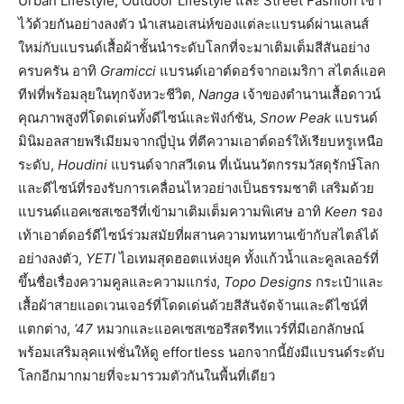
Urban Lifestyle, Outdoor Lifestyle และ Street Fashion เข้า
ไว้ด้วยกันอย่างลงตัว นำเสนอเสน่ห์ของแต่ละแบรนด์ผ่านเลนส์
ใหม่กับแบรนด์เสื้อผ้าชั้นนำระดับโลกที่จะมาเติมเต็มสีสันอย่าง
ครบครัน อาทิ
Gramicci
แบรนด์เอาต์ดอร์จากอเมริกา สไตล์แอค
ทีฟที่พร้อมลุยในทุกจังหวะชีวิต,
Nanga
เจ้าของตำนานเสื้อดาวน์
คุณภาพสูงที่โดดเด่นทั้งดีไซน์และฟังก์ชัน,
Snow Peak
แบรนด์
มินิมอลสายพรีเมียมจากญี่ปุ่น ที่ตีความเอาต์ดอร์ให้เรียบหรูเหนือ
ระดับ,
Houdini
แบรนด์จากสวีเดน ที่เน้นนวัตกรรมวัสดุรักษ์โลก
และดีไซน์ที่รองรับการเคลื่อนไหวอย่างเป็นธรรมชาติ เสริมด้วย
แบรนด์แอคเซสเซอรีที่เข้ามาเติมเต็มความพิเศษ อาทิ
Keen
รอง
เท้าเอาต์ดอร์ดีไซน์ร่วมสมัยที่ผสานความทนทานเข้ากับสไตล์ได้
อย่างลงตัว,
YETI
ไอเทมสุดฮอตแห่งยุค ทั้งแก้วน้ำและคูลเลอร์ที่
ขึ้นชื่อเรื่องความคูลและความแกร่ง,
Topo Designs
กระเป๋าและ
เสื้อผ้าสายแอดเวนเจอร์ที่โดดเด่นด้วยสีสันจัดจ้านและดีไซน์ที่
แตกต่าง,
‘47
หมวกและแอคเซสเซอรีสตรีทแวร์ที่มีเอกลักษณ์
พร้อมเสริมลุคแฟชั่นให้ดู effortless นอกจากนี้ยังมีแบรนด์ระดับ
โลกอีกมากมายที่จะมารวมตัวกันในพื้นที่เดียว