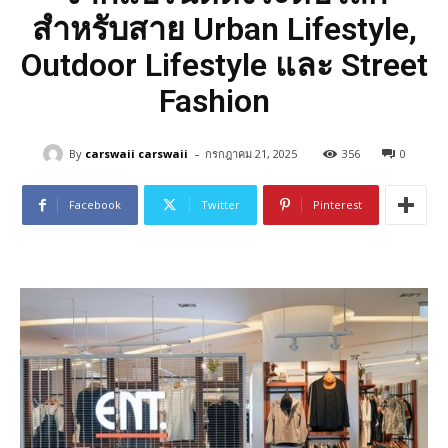
สำหรับสาย Urban Lifestyle,
Outdoor Lifestyle และ Street
Fashion
-
By
carswaii carswaii
กรกฎาคม 21, 2025
356
0
Facebook
Twitter
Pinterest