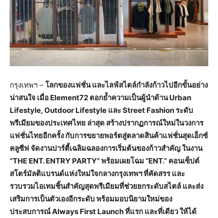
กรุงเทพฯ –
โลกของแฟชั่น
และไลฟ์สไตล์กำลังก้าวไปอีกขั้นอย่าง
น่าสนใจ
เมื่อ
Element72
ตอกย้ำความเป็นผู้นำด้าน
Urban
Lifestyle, Outdoor Lifestyle
และ
Street Fashion
ระดับ
พรีเมียมของประเทศไทย
ล่าสุด
สร้างปรากฏการณ์ใหม่ในวงการ
แฟชั่นไทยอีกครั้ง
กับการขยายพอร์ตสู่ตลาดสินค้าแฟชั่นสุดเอ็กซ์
คลูซีฟ
จัดงานปาร์ตี้เฉลิมฉลองการเริ่มต้นของก้าวสำคัญ
ในงาน
“THE ENT. ENTRY PARTY”
พร้อมเผยโฉม
“ENT.”
คอนเซ็ปต์
สโตร์มัลติแบรนด์แห่งใหม่ใจกลางกรุงเทพฯ
ที่คัดสรร
และ
รวบรวมไอเทมชิ้นสำคัญสุดพรีเมียมที่ช่วยยกระดับสไตล์
และส่ง
เสริมการเป็นตัวเองอีกระดับ
พร้อมมอบนิยามใหม่ของ
ประสบการณ์
Always First Launch
ที่แรก
และที่เดียว
ให้ได้