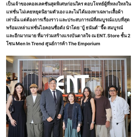
เป็นเจ้าของคอลเลคชันสุดพิเศษก่อนใคร
ตอบโจทย์ผู้ที่หลงใหลใน
แฟชั่น
ไม่เคยหยุดนิยามตัวเอง
และไม่ได้มองหาเฉพาะเสื้อผ้า
เท่านั้น
แต่ต้องการเรื่องราว
และประสบการณ์ที่สมบูรณ์แบบที่สุด
พร้อมเหล่าแฟชั่นไอคอนชื่อดัง
นำโดย
‘
บู้
ธนันต์
’ ‘
จี๊ด
สมบูรณ์
และอีกมากมาย
ที่มาร่วมสร้างแรงบันดาลใจ
ณ
ENT. Store
ชั้น
2
โซน
Men In Trend
ศูนย์การค้า
The Emporium