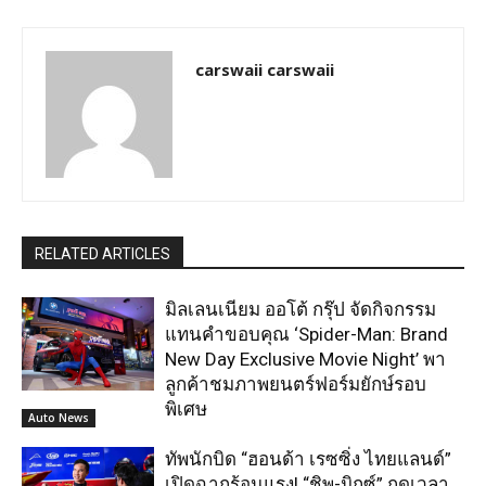
carswaii carswaii
RELATED ARTICLES
มิลเลนเนียม ออโต้ กรุ๊ป จัดกิจกรรม
แทนคำขอบคุณ ‘Spider-Man: Brand
New Day Exclusive Movie Night’ พา
ลูกค้าชมภาพยนตร์ฟอร์มยักษ์รอบ
พิเศษ
Auto News
ทัพนักบิด “ฮอนด้า เรซซิ่ง ไทยแลนด์”
เปิดฉากร้อนแรง! “ชิพ-มิกซ์” กดเวลา