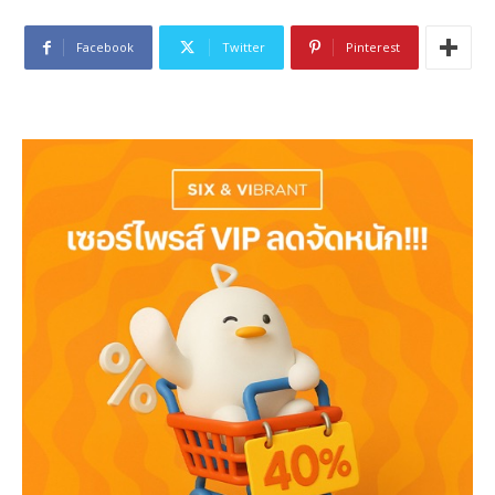
Facebook
Twitter
Pinterest