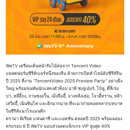
WeTV เตรียมเดินหน้ารับไม้ต่อจาก Tencent Video
แพลตฟอร์มซีรีส์เบอร์หนึ่งของจีน ด้วยการเปิดตัวไลน์อัปซีรีส์จีน
ปี 2025 ที่งาน
“TencentVideo 2025 Preview Party”
อย่างยิ่ง
ใหญ่ พร้อมขนทัพนักแสดงตัวท็อป อาทิ ซ่งจู่เอ๋อร์, ไป๋ลู่, ตี๋ลี่เร่อ
ปา, หลี่อี้ถง, ถานซงอวิ้น, เมิ่งจื่ออี้, จางหลิงเฮ่อ, โจวอี้หราน, หลิว
เสวี่ยอี้, เฉินซินไห่ และอีกมากมาย ที่จะมาถ่ายทอดหลากบทบาท
ในซีรีส์แนวโรแมนติก
ดราม่า พีเรียด แฟนตาซี และแอคชัน ตลอดปี 2025 พร้อมฉลอง
ครบรอบ 6 ปี WeTV มอบส่วนลดแพ็กเกจ VIP สูงสุด 40%