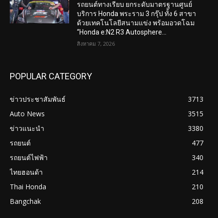
รถยนต์ทางเรียบ ยกระดับมาตรฐานศูนย์
บริการ Honda พระราม 3 กรุ๊ป ทั้ง 6 สาขา
ด้วยเทคโนโลยีสนามแข่ง พร้อมอวดโฉม
“Honda e:N2 R3 Autosphere...
สิงหาคม 7, 2026
POPULAR CATEGORY
ข่าวประชาสัมพันธ์
3713
Auto News
3515
ข่าวแนะนำ
3380
รถยนต์
477
รถยนต์ไฟฟ้า
340
ไทยฮอนด้า
214
Thai Honda
210
Bangchak
208