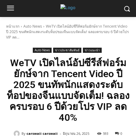
หน้าแรก
Auto News
WeTV เปิดไลน์อัปซีรีส์ฟอร์มยักษ์จาก Tencent Video
ปี 2025 ขนทัพนักแสดงระดับท็อปของจีนแบบจัดเต็ม! ฉลองครบรอบ 6 ปีด้วยโปร
VIP ลด...
Auto News
ข่าวประชาสัมพันธ์
ข่าวแนะนำ
WeTV เปิดไลน์อัปซีรีส์ฟอร์ม
ยักษ์จาก Tencent Video ปี
2025 ขนทัพนักแสดงระดับ
ท็อปของจีนแบบจัดเต็ม! ฉลอง
ครบรอบ 6 ปีด้วยโปร VIP ลด
40%
-
By
carswaii carswaii
มิถุนายน 26, 2025
593
0