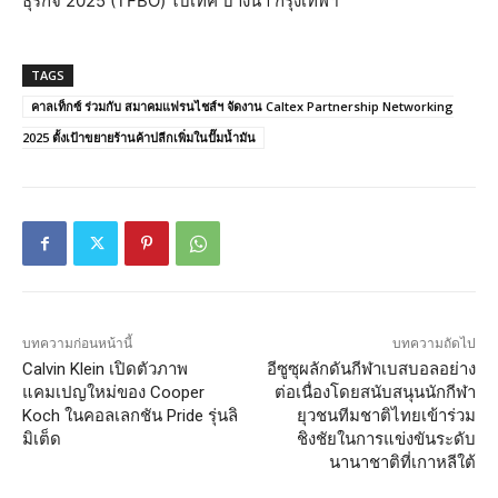
ธุรกิจ 2025 (TFBO) ไบเทค บางนา กรุงเทพฯ
TAGS
คาลเท็กซ์ ร่วมกับ สมาคมแฟรนไชส์ฯ จัดงาน Caltex Partnership Networking
2025 ตั้งเป้าขยายร้านค้าปลีกเพิ่มในปั๊มน้ำมัน
บทความก่อนหน้านี้
บทความถัดไป
Calvin Klein เปิดตัวภาพ
อีซูซุผลักดันกีฬาเบสบอลอย่าง
แคมเปญใหม่ของ Cooper
ต่อเนื่องโดยสนับสนุนนักกีฬา
Koch ในคอลเลกชัน Pride รุ่นลิ
ยุวชนทีมชาติไทยเข้าร่วม
มิเต็ด
ชิงชัยในการแข่งขันระดับ
นานาชาติที่เกาหลีใต้