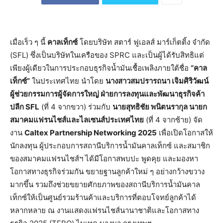
เมื่อเร็ว ๆ นี้
คาลเท็กซ์
โดยบริษัท สตาร์ ฟูเอลส์ มาร์เก็ตติ้ง จำกัด
(SFL) ซึ่งเป็นบริษัทในเครือของ SPRC และเป็นผู้ได้รับสิทธิแต่
เพียงผู้เดียวในการประกอบธุรกิจน้ำมันเชื้อเพลิงภายใต้ชื่อ
“คาล
เท็กซ์”
ในประเทศไทย นำโดย
นางสาวสมปรารถนา เจิมศิริวัฒน์
ผู้ช่วยกรรมการผู้จัดการใหญ่ ฝ่ายการลงทุนและพัฒนาธุรกิจค้า
ปลีก SFL
(ที่ 4 จากขวา) ร่วมกับ
นายสุทธิชัย พนิตนรากุล นายก
สมาคมแฟรนไชส์และไลเซนส์ประเทศไทย
(ที่ 4 จากซ้าย) จัด
งาน
Caltex Partnership Networking 2025
เพื่อเปิดโอกาสให้
นักลงทุน ผู้ประกอบการสถานีบริการน้ำมันคาลเท็กซ์ และสมาชิก
ของสมาคมแฟรนไชส์ฯ ได้มีโอกาสพบปะ พูดคุย และมองหา
โอกาสทางธุรกิจร่วมกัน ขยายฐานลูกค้าใหม่ ๆ อย่างกว้างขวาง
มากขึ้น รวมถึงช่วยขยายศักยภาพของสถานีบริการน้ำมันคาล
เท็กซ์ให้เป็นศูนย์รวมร้านค้าและบริการที่ตอบโจทย์ลูกค้าได้
หลากหลาย ณ งานแสดงแฟรนไชส์นานาชาติและโอกาสทาง