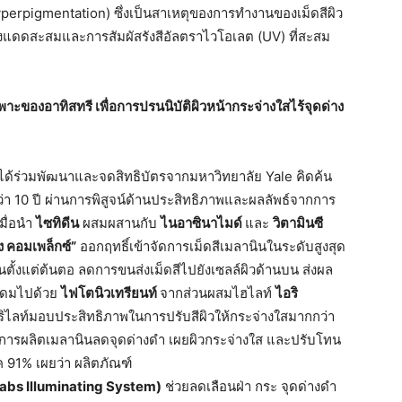
Hyperpigmentation) ซึ่งเป็นสาเหตุของการทำงานของเม็ดสีผิว
สงแดดสะสมและการสัมผัสรังสีอัลตราไวโอเลต (UV) ที่สะสม
ฉพาะของอาทิสทรี
เพื่อการปรนนิบัติผิวหน้ากระจ่างใสไร้จุดด่าง
ได้ร่วมพัฒนาและจดสิทธิบัตรจากมหาวิทยาลัย Yale คิดค้น
ว่า 10 ปี ผ่านการพิสูจน์ด้านประสิทธิภาพและผลลัพธ์จากการ
มื่อนำ
ไซทิดีน
ผสมผสานกับ
ไนอาซินาไมด์
และ
วิตามินซี
ง
คอมเพล็กซ์
”
ออกฤทธิ์เข้าจัดการเม็ดสีเมลานินในระดับสูงสุด
นินตั้งแต่ต้นตอ ลดการขนส่งเม็ดสีไปยังเซลล์ผิวด้านบน ส่งผล
่อุดมไปด้วย
ไฟโตนิวเทรียนท์
จากส่วนผสมไฮไลท์
ไอริ
ิไลท์มอบประสิทธิภาพในการปรับสีผิวให้กระจ่างใสมากกว่า
ลดการผลิตเมลานินลดจุดด่างดำ เผยผิวกระจ่างใส และปรับโทน
ค 91% เผยว่า ผลิตภัณฑ์
Labs Illuminating System)
ช่วยลดเลือนฝ่า กระ จุดด่างดำ