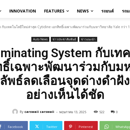
INNOVATION
FEATURES
NEWS
รถยนต์
รถมอ
 กับเทคโนโลยีใหม่ล่าสุด Cytidine เอกสิทธิ์เฉพาะพัฒนาร่วมกับมหาวิทยาลัย Yale กว่า 10
Auto News
ข่าวประชาสัมพันธ์
ข่าวแนะนำ
luminating System กับเท
ิทธิ์เฉพาะพัฒนาร่วมกับมห
ผลลัพธ์ลดเลือนจุดด่างดำฝั
อย่างเห็นได้ชัด
-
By
carswaii carswaii
พฤษภาคม 13, 2025
522
0
Facebook
Twitter
Pinterest
WhatsAp