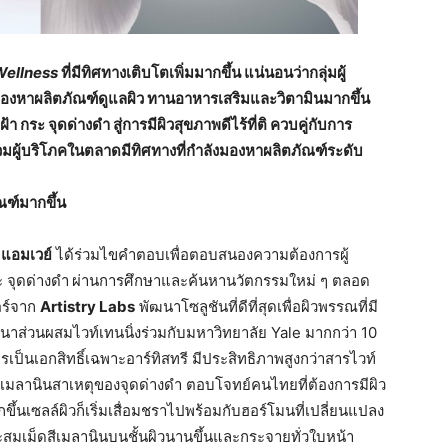
Wellness
ที่มีทิศทางเติบโตเพิ่มมากขึ้น
แน่นอนว่ากลุ่มผู้
่มองหาผลิตภัณฑ์ดูแลผิว
ทานอาหารเสริมและวิตามินมากขึ้น
ฝ้า
กระ
จุดด่างดำ
สู่การมีผิวสุขภาพดีไร้ที่ติ
ควบคู่กับการ
วมผู้บริโภคในตลาดมีทิศทางที่กำลังมองหาผลิตภัณฑ์ระดับ
ฑ์มากขึ้น
ก
แอมเวย์
ได้ร่วมไขคำตอบเพื่อตอบสนองความต้องการผู้
ะ จุดด่างดำ
ผ่านการศึกษาและค้นหานวัตกรรมใหม่ ๆ ตลอด
ตร์จาก
Artistry Labs
พัฒนาโซลูชันที่ดีที่สุดเพื่อผิวพรรณที่มี
นาส่วนผสมไวท์เทนนิ่งร่วมกับมหาวิทยาลัย Yale มากกว่า 10
รเป็นเอกสิทธิ์เฉพาะอาร์ทิสทรี มีประสิทธิภาพสูงกว่าสารไวท์
ิตเมลานินสาเหตุของจุดด่างดำ ตอบโจทย์คนไทยที่ต้องการมีผิว
้นเซลล์ผิวก็เริ่มเสื่อมชราไปพร้อมกับฮอร์โมนที่เปลี่ยนแปลง
ะสมเม็ดสีเมลานินบนชั้นผิวนานขึ้นและกระจายทั่วใบหน้า