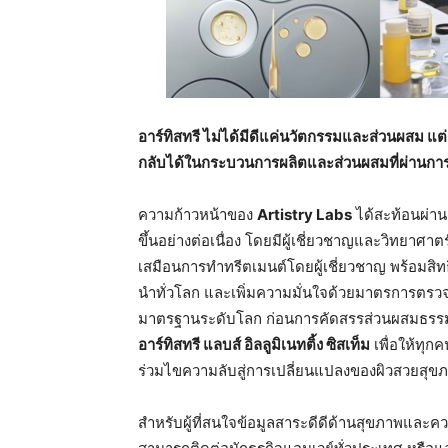
อาร์ทิสทรี
ไม่ได้มีดีแค่นวัตกรรมและส่วนผสม
แต่
กลับได้ในกระบวนการผลิตและส่วนผสมที่ผ่านกา
ความก้าวหน้าของ
Artistry Labs
ได้สะท้อนผ่านค
ขึ้นอย่างต่อเนื่อง โดยมีผู้เชี่ยวชาญและวิทยาศาตร
เสมือนการทำทรีตเมนต์โดยผู้เชี่ยวชาญ พร้อมส
นำทั่วโลก และเพิ่มความมั่นใจด้วยมาตรการตรวจ
มาตรฐานระดับโลก ก่อนการคัดสรรส่วนผสมธรรมชาติเ
อาร์ทิสทรี
แลบส์
อิลลูมิเนทติ้ง
ซิสเท็ม
เพื่อให้ทุกค
ร่วมไขความลับสู่การเปลี่ยนแปลงของผิวสวยสุขภา
สำหรับผู้ที่สนใจข้อมูลสาระดีดีด้านสุขภาพและค