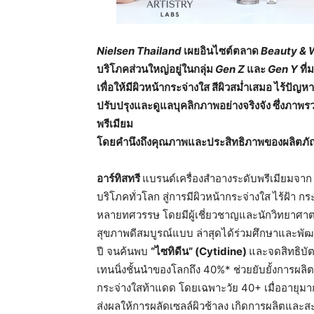
Nielsen Thailand
เผยอินไซต์ตลาด
Beauty & 
บริโภค
ส่วนใหญ่อยู่ในกลุ่ม
Gen Z
และ
Gen Y
ที
เพื่อให้มีผิวหน้ากระจ่างใส
สีผิวสม่ำเสมอ
ไร้ปัญหา
ปรับปรุงและดูแลบุคลิกภาพอย่างจริงจัง
ซึ่งภาพร
พรีเมียม
โดยคำนึงถึงคุณภาพและประสิทธิภาพของผลิตภัณ
อาร์ทิสทรี
แบรนด์เครื่องสำอางระดับพรีเมียมจา
บริโภคทั่วโลก
สู่การมีผิวหน้ากระจ่างใส
ไร้ฝ้า กร
หลายทศวรรษ โดยมีผู้เชี่ยวชาญและนักวิทยาศา
สุขภาพดีสมบูรณ์แบบ ล่าสุดได้ร่วมศึกษาและพัฒ
ปี จนค้นพบ
“
ไซทิดีน
” (Cytidine)
และจดสิทธิบัต
เทนนิ่งชั้นนำของโลกถึง 40%* ช่วยยับยั้งการผล
กระจ่างใสท้าแดด โดยเฉพาะวัย 40+ เมื่ออายุมากขึ
ส่งผลให้การผลัดเซลล์ผิวช้าลง เกิดการผลิตและส