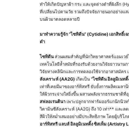
ทำให้เกิดปัญหาฝ้า กระ และจุดด่างดำที่ฝังลึก (
ที่เปลี่ยนไปตามวัย รวมถึงปัจจัยภายนอกอย่างแ
บนผิวมาตลอดหลายปี
มาทำความรู้จัก
“
ไซทิดีน
” (Cytidine)
เอกสิทธิ์เ
ดำ
ไซทิดีน
ส่วนผสมสำคัญที่นักวิทยาศาสตร์แอมเวย์
เทคโนโลยีล้ำสมัยที่รองรับด้วยงานวิจัยยาวนานก
วิจัยทางคลินิกและการทดลองใช้จากอาสาสมัคร เ
สังเคราะห์
(AA2G)
เกิดเป็น
“
ไซทิดีน
อิลลูมิเนทติ้
เท่าที่เคยมีมาของอาร์ทิสทรี ยับยั้งการผลิตเมลา
ให้ผิวกระจ่างใสยิ่งขึ้น ผสานพลังจากธรรมชาติที
สฟลอเรนตินา
เพาะปลูกจากฟาร์มออร์แกนิกนิวทร
วิตามินซีสังเคราะห์ (AA2G) ถึง 10 เท่า** และ
สีผิวให้สม่ำเสมออย่างมีประสิทธิภาพ โดยผู้บริโภ
อาร์ทิสทรี
แลบส์
อิลลูมิเนทติ้ง
ซิสเท็ม
(Artistry 