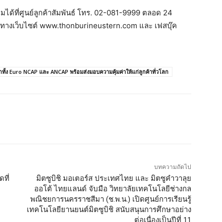
มได้ที่ศูนย์ลูกค้าสัมพันธ์ โทร. 02-081-9999 ตลอด 24
ได้ทางเว็บไซต์ www.thonburineustern.com และ เฟสบุ๊ค
้ง Euro NCAP และ ANCAP พร้อมส่งมอบความคุ้มค่าให้แก่ลูกค้าทั่วโลก
บทความถัดไป
ที่
มิตซูบิชิ มอเตอร์ส ประเทศไทย และ มิตซูคำวาลุย
ออโต้ ไทยแลนด์ จับมือ วิทยาลัยเทคโนโลยีช่างกล
พณิชยการนครราชสีมา (ช.พ.น.) เปิดศูนย์การเรียนรู้
เทคโนโลยียานยนต์มิตซูบิชิ สนับสนุนการศึกษาอย่าง
ต่อเนื่องเป็นปีที่ 11