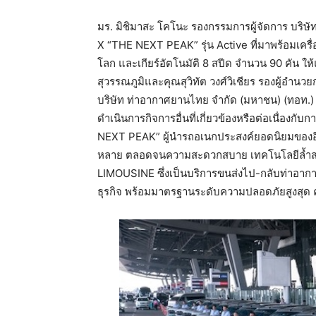
มร. มิชิมาสะ โคโนะ รองกรรมการผู้จัดการ บริษั
X “THE NEXT PEAK” รุ่น Active ที่มาพร้อมเคร
โลก และเกียร์อัตโนมัติ 8 สปีด จำนวน 90 คัน ให
สุวรรณภูมิและคุณสุวิทัต วงศ์วิเชียร รองผู้อำ
บริษัท ท่าอากาศยานไทย จำกัด (มหาชน) (ทอท.)
ดำเนินการกิจการอื่นที่เกี่ยวข้องหรือต่อเนื่อง
NEXT PEAK” ผู้นำรถอเนกประสงค์ยอดนิยมของอี
หลาย ตลอดจนความสะดวกสบาย เทคโนโลยีล้ำสมัย 
LIMOUSINE ซึ่งเป็นบริการขนส่งไป-กลับท่าอาก
ธุรกิจ พร้อมมาตรฐานระดับความปลอดภัยสูงสุด