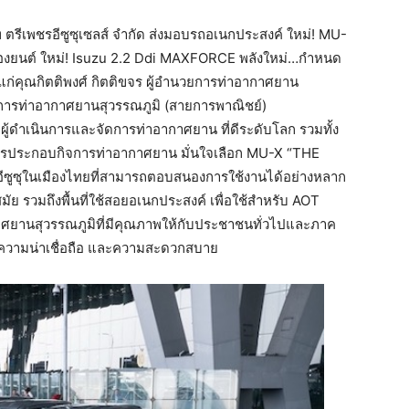
ท ตรีเพชรอีซูซุเซลส์ จำกัด ส่งมอบรถอเนกประสงค์ ใหม่! MU-
ื่องยนต์ ใหม่! Isuzu 2.2 Ddi MAXFORCE พลังใหม่…กำหนด
้แก่คุณกิตติพงศ์ กิตติขจร ผู้อำนวยการท่าอากาศยาน
นวยการท่าอากาศยานสุวรรณภูมิ (สายการพาณิชย์)
 ผู้ดำเนินการและจัดการท่าอากาศยาน
ที่ดีระดับโลก รวมทั้ง
กับการประกอบกิจการท่าอากาศยาน มั่นใจเลือก MU-X “THE
ซูซุในเมืองไทยที่สามารถตอบสนองการใช้งานได้อย่างหลาก
รวมถึงพื้นที่ใช้สอยอเนกประสงค์ เพื่อใช้สำหรับ AOT
าศยานสุวรรณภูมิที่มีคุณภาพให้กับประชาชนทั่วไปและภาค
 ความน่าเชื่อถือ และความสะดวกสบาย