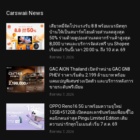
Carswaii News
เสียวหมี่จัดโปรแรงรับ 8.8 พร้อมเนรมิตทุก
บ้านให้เป็นสมาร์ทโฮมด้วยส่วนลดสูงสุด
50% ร่วมด้วยคูปองส่วนลดจากร้านค้าสูงสุด
8,000 บาทและบริการจัดส่งฟรี บน Shopee
เริ่มแล้ววันนี้เวลา 20:00 น. ถึง 10 ส.ค. 69
สิงหาคม 7, 2026
GAC AION Thailand เปิดจำหน่าย GAC GN8
PHEV ราคาเริ่มต้น 2.199 ล้านบาท พร้อม
แคมเปญพิเศษช่วงเปิดตัว และบริการหลังการ
ขายระดับพรีเมียม
สิงหาคม 7, 2026
OPPO Reno16 5G มาพร้อมความจุใหม่
12GB+512GB เปิดคอลเลกชันพร้อมเพื่อนซี้ไอ
คอนิกคนล่าสุด Pingu Limited Edition เติม
ความน่ารักทุกโมเมนต์ เริ่ม 7 ส.ค. 69
สิงหาคม 7, 2026