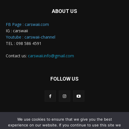
ABOUT US
FB Page : carswaii.com
IG : carswaii
Youtube : carswaii-channel
TEL : 098 586 4591
Contact us:
carswaii.info@gmail.com
FOLLOW US
We use cookies to ensure that we give you the best
Carswaii © Copyright All right reserved
experience on our website. If you continue to use this site we