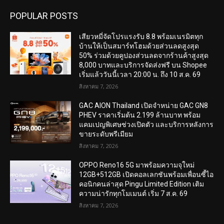
POPULAR POSTS
เสียวหมี่จัดโปรแรงรับ 8.8 พร้อมเนรมิตทุก
บ้านให้เป็นสมาร์ทโฮมด้วยส่วนลดสูงสุด
50% ร่วมด้วยคูปองส่วนลดจากร้านค้าสูงสุด
8,000 บาทและบริการจัดส่งฟรี บน Shopee
เริ่มแล้ววันนี้เวลา 20:00 น. ถึง 10 ส.ค. 69
สิงหาคม 7, 2026
GAC AION Thailand เปิดจำหน่าย GAC GN8
PHEV ราคาเริ่มต้น 2.199 ล้านบาท พร้อม
แคมเปญพิเศษช่วงเปิดตัว และบริการหลังการ
ขายระดับพรีเมียม
สิงหาคม 7, 2026
OPPO Reno16 5G มาพร้อมความจุใหม่
12GB+512GB เปิดคอลเลกชันพร้อมเพื่อนซี้ไอ
คอนิกคนล่าสุด Pingu Limited Edition เติม
ความน่ารักทุกโมเมนต์ เริ่ม 7 ส.ค. 69
สิงหาคม 7, 2026