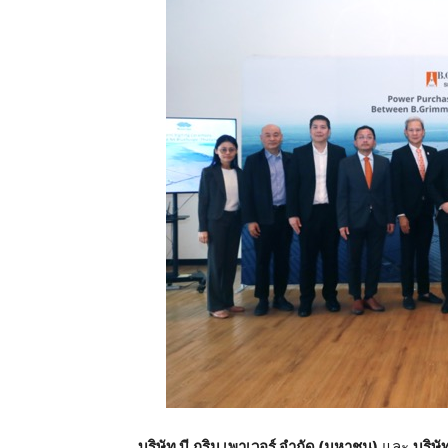
บริษัท
บี
.
กริม
เพาเวอร์
จำกัด
(
มหาชน
)
และ
บริษั