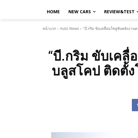
HOME
NEW CARS
REVIEW&TEST
หน้าแรก
Auto News
"บี.กริม ขับเคลื่อนโซลูชันพลังงาน
“บี.กริม ขับเคล
บลูสโคป ติดตั้