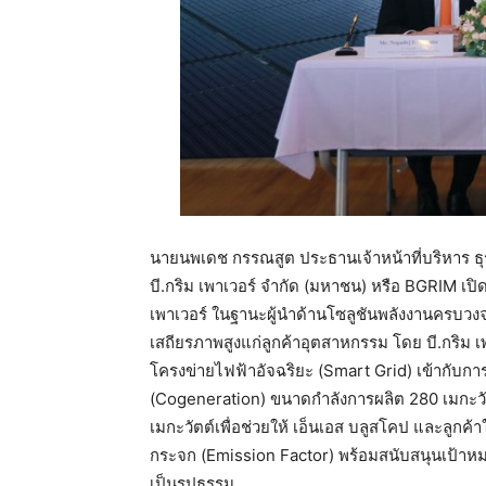
นายนพเดช กรรณสูต ประธานเจ้าหน้าที่บริหาร ธ
บี.กริม เพาเวอร์ จำกัด (มหาชน) หรือ BGRIM เปิด
เพาเวอร์ ในฐานะผู้นำด้านโซลูชันพลังงานครบวง
เสถียรภาพสูงแก่ลูกค้าอุตสาหกรรม โดย บี.กริม 
โครงข่ายไฟฟ้าอัจฉริยะ (Smart Grid) เข้ากับก
(Cogeneration) ขนาดกำลังการผลิต 280 เมกะวัต
เมกะวัตต์เพื่อช่วยให้ เอ็นเอส บลูสโคป และลูกค
กระจก (Emission Factor) พร้อมสนับสนุนเป้าห
เป็นรูปธรรม