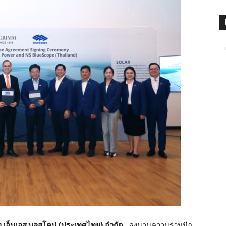
ท
เอ็นเอส
บลูสโคป
(
ประเทศไทย
)
จำกัด
ลงนามความร่วมมือ