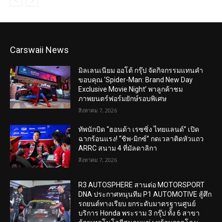
Carswaii News
มิลเลนเนียม ออโต้ กรุ๊ป จัดกิจกรรมแทนคำ
ขอบคุณ ‘Spider-Man: Brand New Day
Exclusive Movie Night’ พาลูกค้าชม
ภาพยนตร์ฟอร์มยักษ์รอบพิเศษ
สิงหาคม 7, 2026
ทัพนักบิด “ฮอนด้า เรซซิ่ง ไทยแลนด์” เปิด
ฉากร้อนแรง! “ชิพ-มิกซ์” กดเวลาติดหัวแถว
ARRC สนาม 4 ที่มัลดาลิกา
สิงหาคม 7, 2026
R3 AUTOSPHERE สานต่อ MOTORSPORT
DNA ประกาศหนุนทีม P1 AUTOMOTIVE สู้ศึก
รถยนต์ทางเรียบ ยกระดับมาตรฐานศูนย์
บริการ Honda พระราม 3 กรุ๊ป ทั้ง 6 สาขา