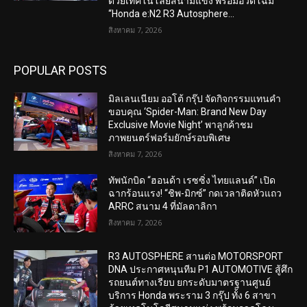
ด้วยเทคโนโลยีสนามแข่ง พร้อมอวดโฉม
“Honda e:N2 R3 Autosphere...
สิงหาคม 7, 2026
POPULAR POSTS
มิลเลนเนียม ออโต้ กรุ๊ป จัดกิจกรรมแทนคำ
ขอบคุณ ‘Spider-Man: Brand New Day
Exclusive Movie Night’ พาลูกค้าชม
ภาพยนตร์ฟอร์มยักษ์รอบพิเศษ
สิงหาคม 7, 2026
ทัพนักบิด “ฮอนด้า เรซซิ่ง ไทยแลนด์” เปิด
ฉากร้อนแรง! “ชิพ-มิกซ์” กดเวลาติดหัวแถว
ARRC สนาม 4 ที่มัลดาลิกา
สิงหาคม 7, 2026
R3 AUTOSPHERE สานต่อ MOTORSPORT
DNA ประกาศหนุนทีม P1 AUTOMOTIVE สู้ศึก
รถยนต์ทางเรียบ ยกระดับมาตรฐานศูนย์
บริการ Honda พระราม 3 กรุ๊ป ทั้ง 6 สาขา