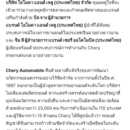
บริษัท
โอโมดา
แอนด์
เจคู
(
ประเทศไทย
)
จำกัด
ขุนพลคู่ใจที่จะ
เข้ามาร่วมวางกลยุทธ์การตลาดและกำหนดทิศทางของแบรนด์
เสริมกำลังด้วย
บิล
จาง
ผู้อำนวยการ
แบรนด์
โอโมดา
แอนด์
เจคู
(
ประเทศไทย
)
ผู้นำที่ได้สั่งสม
ประสบการณ์ในวงการยานยนต์ในประเทศจีนมาอย่างยาวนาน
และ
จิม
ลี
ผู้อำนวยการ
แบรนด์
เชอรี
ออโตโมบิล
(
ประเทศไทย
)
ผู้เพียบพร้อมด้วยประสบการณ์การทำงานกับ Chery
International มาอย่างยาวนาน
Chery Automobile
คือตัวอย่างที่แท้จริงของการพัฒนา
นวัตกรรมยนตกรรมอย่างไร้ขีดจำกัด จากการก่อตั้งในปีค.ศ.
1997 จนกลายเป็นผู้นำอุตสาหกรรมยานยนต์ระดับโลก บริษัทฯ
ไม่เพียงแต่ผลิตรถยนต์ หากแต่สร้างสรรค์อนาคตด้วยปรัชญาที่
มุ่งเน้นนวัตกรรม ความยั่งยืน และความเป็นมิตรต่อสิ่งแวดล้อม
ด้วยพนักงานกว่า 25,000 คน กับการดำเนินงานใน 110 ประเทศ
และผู้ใช้มากกว่า 15 ล้านคน Chery ได้พิสูจน์แล้วว่า รถยนต์
สัญชาติจีนสามารถก้าวข้ามขีดจำกัดและสร้างอิทธิพลในระดับ