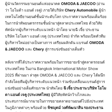
ผู้นำนวัตกรรมยานยนต์แห่งอนาคต
OMODA & JAECOO
(อ่าน
ว่า โอโมด้า แอนด์ เจคู่) ภายใต้บริษัท
Chery Automobile
ผู้นำ
เทคโนโลยียานยนต์ชั้นนำระดับโลก ประกาศความพร้อมเต็มร้อย
ในการนำทัพยนตรกรรมชั้นนำมาสู่ตลาดประเทศไทย ด้วยวิสัย
ทัศน์จากผู้บริหารระดับแนวหน้า นำโดย นายฉี เจี๋ย ประธาน
บริษัท โอโมดา แอนด์ เจคู (ประเทศไทย) จำกัด พร้อมเปิดตัวทีม
ผู้บริหารใหม่อย่างเป็นทางการ เตรียมผลักดัน
แบรนด์
OMODA
& JAECOO
และ
Chery
สู่การแข่งขันอย่างเต็มตัว
หลังจากที่ได้ประกาศความพร้อมในการขยายเข้าสู่ตลาดรถยนต์
ประเทศไทย ในงาน Bangkok International Motor Show
2025 ที่ผ่านมา ล่าสุด OMODA & JAECOO และ Chery ได้ผนึก
กำลังโดยทีมผู้บริหารระดับแนวหน้า ร่วมขับเคลื่อนแบรนด์สู่การ
แข่งขันอย่างเต็มศักยภาพ นำทัพโดย
ฉี
เจี๋ย
ประธาน
บริษัท
โอโม
ดา
แอนด์
เจคู
(
ประเทศไทย
)
ผู้มีวิสัยทัศน์กว้างไกลและ
ประสบการณ์มากมายในการขยายตลาดยานยนต์ไปยังประเทศ
ในภูมิภาคต่างๆ พร้อมด้วย
พิชญุตม์
วงศ์พัฒนาสิน
รองประธาน