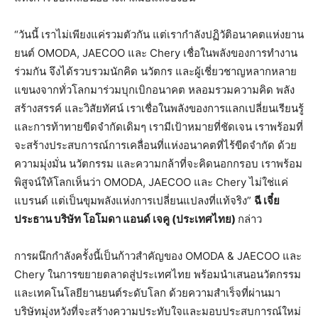
“วันนี้ เราไม่เพียงแค่รวมตัวกัน แต่เรากำลังปฏิวัติอนาคตแห่งยาน
ยนต์ OMODA, JAECOO และ Chery เชื่อในพลังของการทำงาน
ร่วมกัน จึงได้รวบรวมนักคิด นวัตกร และผู้เชี่ยวชาญหลากหลาย
แขนงจากทั่วโลกมาร่วมบุกเบิกอนาคต หลอมรวมความคิด พลัง
สร้างสรรค์ และวิสัยทัศน์ เราเชื่อในพลังของการแลกเปลี่ยนเรียนรู้
และการท้าทายขีดจำกัดเดิมๆ เรามีเป้าหมายที่ชัดเจน เราพร้อมที่
จะสร้างประสบการณ์การเคลื่อนที่แห่งอนาคตที่ไร้ขีดจำกัด ด้วย
ความมุ่งมั่น นวัตกรรม และความกล้าที่จะคิดนอกกรอบ เราพร้อม
พิสูจน์ให้โลกเห็นว่า OMODA, JAECOO และ Chery ไม่ใช่แค่
แบรนด์ แต่เป็นขุมพลังแห่งการเปลี่ยนแปลงที่แท้จริง”
ฉี
เจี๋ย
ประธาน
บริษัท
โอโมดา
แอนด์
เจคู
(
ประเทศไทย
)
กล่าว
การผนึกกำลังครั้งนี้เป็นก้าวสำคัญของ OMODA & JAECOO และ
Chery ในการขยายตลาดสู่ประเทศไทย พร้อมนำเสนอนวัตกรรม
และเทคโนโลยียานยนต์ระดับโลก ด้วยความสำเร็จที่ผ่านมา
บริษัทมุ่งหวังที่จะสร้างความประทับใจและมอบประสบการณ์ใหม่