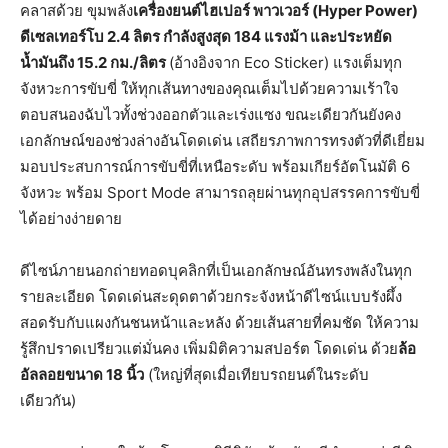
คลาสด้วย ขุมพลัง
เครื่องยนต์ไฮเปอร์
พาวเวอร์
(Hyper Power)
ดีเซลเทอร์โบ
2.4
ลิตร
กำลังสูงสุด
184
แรงม้า
และประหยัด
น้ำมันถึง
15.2
กม
./
ลิตร
(อ้างอิงจาก Eco Sticker) แรงเต็มทุก
จังหวะการขับขี่ ให้ทุกเส้นทางของคุณเต็มไปด้วยความเร้าใจ
ตอบสนองฉับไวทั้งช่วงออกตัวและเร่งแซง ขณะเดียวกันยังคง
เอกลักษณ์ของช่วงล่างอันโดดเด่น เสถียรภาพการทรงตัวที่ดีเยี่ยม
มอบประสบการณ์การขับขี่ที่เหนือระดับ พร้อมเกียร์อัตโนมัติ 6
จังหวะ พร้อม Sport Mode สามารถลุยผ่านทุกอุปสรรคการขับขี่
ได้อย่างง่ายดาย
ดีไซน์ภายนอกถ่ายทอดบุคลิกที่เป็นเอกลักษณ์อันทรงพลังในทุก
รายละเอียด โดดเด่นสะดุดตาด้วยกระจังหน้าดีไซน์แบบรังผึ้ง
สอดรับกับแผงกันชนหน้าและหลัง ด้วยเส้นสายที่คมชัด ให้ความ
รู้สึกปราดเปรียวแต่มั่นคง เพิ่มมิติความสปอร์ต โดดเด่น ด้วย
ล้อ
อัลลอยขนาด
18
นิ้ว
(ใหญ่ที่สุดเมื่อเทียบรถยนต์ในระดับ
เดียวกัน)