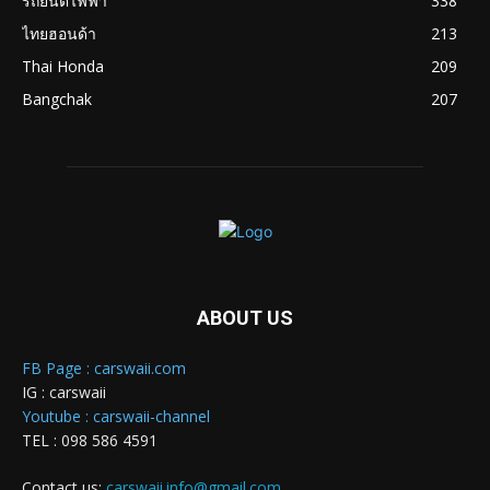
รถยนต์ไฟฟ้า
338
ไทยฮอนด้า
213
Thai Honda
209
Bangchak
207
ABOUT US
FB Page : carswaii.com
IG : carswaii
Youtube : carswaii-channel
TEL : 098 586 4591
Contact us:
carswaii.info@gmail.com