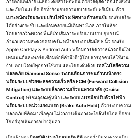
การตกแต่งภายในห้องโดยสารพิถีพิถัน ด้วยวัสดุสีดำตกแต่งสีเงิน
และเปียโนแบล็ค อีกทั้งยังมอบความสบายระดับพรีเมียม ด้วย
เบาะหนังพร้อมระบบปรับไฟฟ้า
8
ทิศทาง
ด้านคนขับ
รองรับสรีระ
ได้อย่างกระชับ และผ่อนคลายแม้เดินทางไกล ภายในห้อง
โดยสารกว้างขวาง พื้นที่เก็บสัมภาระปรับแบนราบ อุปกรณ์
อำนวยความสะดวกครบครัน หน้าจอระบบสัมผัส 8 นิ้ว รองรับ
Apple CarPlay & Android Auto พร้อมการจัดวางหน้าจออินโฟ
เทนเมนต์และพอร์ตเชื่อมต่อที่คำนึงถึงผู้โดยสารทุกคนให้ใช้งาน
ง่าย ตอบโจทย์ทุกการใช้งาน และโดดเด่นด้วย
เทคโนโลยีความ
ปลอดภัย
Diamond Sense
ระบบเตือนการชนด้านหน้าตรง
พร้อมระบบช่วยชะลอความเร็ว
หรือ
FCM (Forward Collision
Mitigation)
และระบบล็อกความเร็วบนพวงมาลัย
(Cruise
Control)
พร้อมถุงลมคู่หน้า และ
ระบบเบรกมือปรับด้วยไฟฟ้า
พร้อมระบบหน่วงแรงแบรก
(Brake Auto Hold)
ด้วยระบบความ
ปลอดภัยที่คิดมาเพื่อคุณ ไม่ว่าการเดินทางจะใกล้หรือไกล ก็ตอบ
โจทย์ทุกเส้นทางอย่างคุ้มค่า
เป็นเจ้าของ
มิตซูบิชิ
ปาเจโร
สปอร์ต
จีที
ตอกย้ำนิยามความเป็น