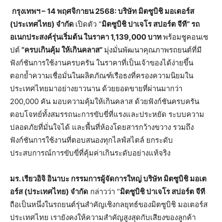
กรุงเทพฯ
– 14
พฤศจิกายน
2568:
บริษัท
มิตซูบิชิ
มอเตอร์ส
(
ประเทศไทย
)
จำกัด
เปิดตัว “
มิตซูบิชิ
ปาเจโร
สปอร์ต
จีที
”
รถ
อเนกประสงค์รุ่นเริ่มต้น
ในราคา
1,139,000
บาท
พร้อมชูคอนเซ
ปต์
“
ครบเกินคุ้ม
ให้เกินคลาส
”
มุ่งมั่นพัฒนาคุณภาพรถยนต์ที่มี
ฟังก์ชันการใช้งานครบครัน ในราคาที่เป็นเจ้าของได้ง่ายขึ้น
ตอกย้ำความเชื่อมั่นในผลิตภัณฑ์เรือธงที่ครองความนิยมใน
ประเทศไทยมาอย่างยาวนาน ด้วยยอดขายที่ผ่านมากว่า
200,000 คัน มอบความคุ้มให้เกินคลาส ด้วยฟังก์ชันครบครัน
ตอบโจทย์ทั้งสมรรถนะการขับขี่ที่แรงและประหยัด ระบบความ
ปลอดภัยที่มั่นใจได้ และพื้นที่ห้องโดยสารกว้างขวาง รวมถึง
ฟังก์ชันการใช้งานที่ตอบสนองทุกไลฟ์สไตล์ ยกระดับ
ประสบการณ์การขับขี่ที่คุ้มค่าเกินระดับอย่างแท้จริง
มร
.
เรียวอิจิ
อินาบะ
กรรมการผู้จัดการใหญ่
บริษัท
มิตซูบิชิ
มอเต
อร์ส
(
ประเทศไทย
)
จำกัด
กล่าวว่า “
มิตซูบิชิ
ปาเจโร
สปอร์ต
จีที
ถือเป็นหนึ่งในรถยนต์รุ่นสำคัญเชิงกลยุทธ์ของมิตซูบิชิ มอเตอร์ส
ประเทศไทย เรายังคงให้ความสำคัญสูงสุดกับเสียงของลูกค้า