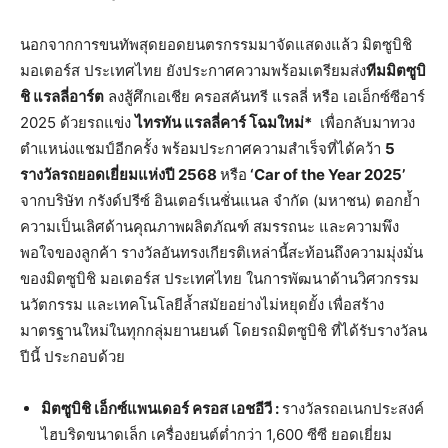
นอกจากการขนทัพสุดยอดยนตรกรรมมาจัดแสดงแล้ว มิตซูบิชิ
มอเตอร์ส ประเทศไทย ยังประกาศความพร้อมเตรียมส่ง
ทีมมิตซูบิ
ชิ
แรลลี่อาร์ต
ลงสู้ศึกเอเชีย ครอสคันทรี แรลลี่ หรือ เอเอ็กซ์ซีอาร์
2025 ด้วยรถแข่ง
ไทรทัน
แรลลี่คาร์
โฉมใหม่
*
เพื่อกลับมาทวง
ตำแหน่งแชมป์อีกครั้ง พร้อมประกาศความสำเร็จที่ได้คว้า
5
รางวัลรถยอดเยี่ยมแห่งปี
2568
หรือ
‘Car of the Year 2025’
จากบริษัท กรังด์ปรีซ์ อินเตอร์เนชั่นแนล จำกัด (มหาชน) ตอกย้ำ
ความเป็นเลิศด้านคุณภาพผลิตภัณฑ์ สมรรถนะ และความพึง
พอใจของลูกค้า รางวัลอันทรงเกียรติเหล่านี้สะท้อนถึงความมุ่งมั่น
ของมิตซูบิชิ มอเตอร์ส ประเทศไทย ในการพัฒนาด้านวิศวกรรม
นวัตกรรม และเทคโนโลยีล้ำสมัยอย่างไม่หยุดยั้ง เพื่อสร้าง
มาตรฐานใหม่ในทุกกลุ่มยานยนต์ โดยรถมิตซูบิชิ ที่ได้รับรางวัลน
ปีนี้ ประกอบด้วย
มิตซูบิชิ
เอ็กซ์แพนเดอร์
ครอส
เอชอีวี
:
รางวัลรถอเนกประสงค์
ไฮบริดขนาดเล็ก เครื่องยนต์ต่ำกว่า 1,600 ซีซี ยอดเยี่ยม