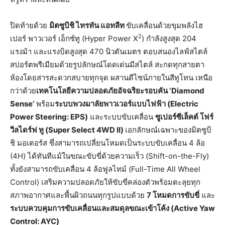
ปิดท้ายด้วย
มิตซูบิชิ
ไทรทัน
แอทลีท
ขับเคลื่อนด้วยขุมพลังไฮ
2
เปอร์ พาวเวอร์ เอ็กซ์ทู (Hyper Power X
) กำลังสูงสุด 204
แรงม้า และแรงบิดสูงสุด 470 นิวตันเมตร ตอบสนองไลฟ์สไตล์
สปอร์ตพรีเมียมด้วยรูปลักษณ์โดดเด่นมีสไตล์ สะกดทุกสายตา
ห้องโดยสารสะดวกสบายทุกจุด ผสานดีไซน์ภายในสีทูโทน เหนือ
กว่าด้วย
เทคโนโลยีความปลอดภัยอัจฉริยะรอบคัน
‘Diamond
Sense’
พร้อม
ระบบพวงมาลัยพาวเวอร์แบบไฟฟ้า
(Electric
Power Steering: EPS)
และระบบขับเคลื่อน
ซูเปอร์ซีเล็คต์
โฟร์
วีลไดร์ฟ
ทู
(Super Select 4WD II)
เอกลักษณ์เฉพาะของมิตซูบิ
ชิ มอเตอร์ส ซึ่งสามารถเปลี่ยนโหมดเป็นระบบขับเคลื่อน 4 ล้อ
(4H) ได้ทันทีแม้ในขณะขับขี่ด้วยความเร็ว (Shift-on-the-Fly)
ทั้งยังสามารถขับเคลื่อน 4 ล้อฟูลไทม์ (Full-Time All Wheel
Control) เสริมความปลอดภัยให้ขับขี่คล่องตัวพร้อมตะลุยทุก
สภาพอากาศและพื้นผิวถนนทุกรูปแบบด้วย
7
โหมดการขับขี่
และ
ระบบควบคุมการขับเคลื่อนและสมดุลขณะเข้าโค้ง
(Active Yaw
Control: AYC)