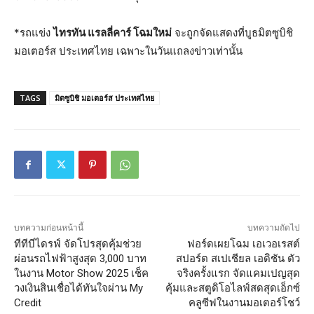
*รถแข่ง
ไทรทัน
แรลลี่คาร์
โฉมใหม่
จะถูกจัดแสดงที่บูธมิตซูบิชิ
มอเตอร์ส ประเทศไทย เฉพาะในวันแถลงข่าวเท่านั้น
TAGS
มิตซูบิชิ มอเตอร์ส ประเทศไทย
บทความก่อนหน้านี้
บทความถัดไป
ทีทีบีไดรฟ์ จัดโปรสุดคุ้มช่วย
ฟอร์ดเผยโฉม เอเวอเรสต์
ผ่อนรถไฟฟ้าสูงสุด 3,000 บาท
สปอร์ต สเปเชียล เอดิชัน ตัว
ในงาน Motor Show 2025 เช็ค
จริงครั้งแรก จัดแคมเปญสุด
วงเงินสินเชื่อได้ทันใจผ่าน My
คุ้มและสตูดิโอไลฟ์สดสุดเอ็กซ์
Credit
คลูซีฟในงานมอเตอร์โชว์