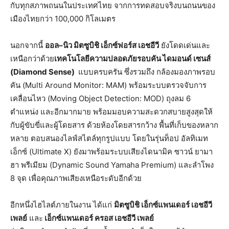
กับทุกสภาพถนนในประเทศไทย จากการทดสอบจริงบนถนนของ
เมืองไทยกว่า 100,000 กิโลเมตร
นอกจากนี้
ออล
–
นิว
มิตซูบิชิ
เอ็กซ์ฟอร์ส
เอชอีวี
ยังโดดเด่นและ
เหนือกว่าด้วย
เทคโนโลยีความปลอดภัยรอบคัน
ไดมอนด์
เซนส์
(Diamond Sense)
แบบครบครัน ซึ่งรวมถึง กล้องมองภาพรอบ
คัน (Multi Around Monitor: MAM) พร้อมระบบตรวจจับการ
เคลื่อนไหว (Moving Object Detection: MOD) ถุงลม 6
ตำแหน่ง และอีกมากมาย พร้อมมอบความสะดวกสบายสูงสุดให้
กับผู้ขับขี่และผู้โดยสาร ด้วยห้องโดยสารกว้าง พื้นที่เก็บของหลาก
หลาย ตอบสนองไลฟ์สไตล์ทุกรูปแบบ โดยในรุ่นท็อป อัลทิเมท
เอ็กซ์ (Ultimate X) ยังมาพร้อมระบบเสียงไดนามิค ซาวน์ ยามา
ฮา พรีเมียม (Dynamic Sound Yamaha Premium) และลำโพง
8 จุด เพื่อคุณภาพเสียงเหนือระดับอีกด้วย
อีกหนึ่งไฮไลต์ภายในงาน ได้แก่
มิตซูบิชิ
เอ็กซ์แพนเดอร์
เอชอีวี
เพลย์
และ
เอ็กซ์แพนเดอร์
ครอส
เอชอีวี
เพลย์