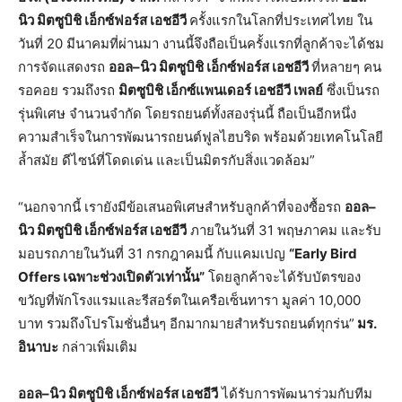
นิว
มิตซูบิชิ
เอ็กซ์ฟอร์ส
เอชอีวี
ครั้งแรกในโลกที่ประเทศไทย ใน
วันที่ 20 มีนาคมที่ผ่านมา งานนี้จึงถือเป็นครั้งแรกที่ลูกค้าจะได้ชม
การจัดแสดงรถ
ออล
–
นิว
มิตซูบิชิ
เอ็กซ์ฟอร์ส
เอชอีวี
ที่หลายๆ คน
รอคอย รวมถึงรถ
มิตซูบิชิ
เอ็กซ์แพนเดอร์
เอชอีวี
เพลย์
ซึ่งเป็นรถ
รุ่นพิเศษ จำนวนจำกัด โดยรถยนต์ทั้งสองรุ่นนี้ ถือเป็นอีกหนึ่ง
ความสำเร็จในการพัฒนารถยนต์ฟูลไฮบริด พร้อมด้วยเทคโนโลยี
ล้ำสมัย ดีไซน์ที่โดดเด่น และเป็นมิตรกับสิ่งแวดล้อม”
“นอกจากนี้ เรายังมีข้อเสนอพิเศษสำหรับลูกค้าที่จองซื้อรถ
ออล
–
นิว
มิตซูบิชิ
เอ็กซ์ฟอร์ส
เอชอีวี
ภายในวันที่ 31 พฤษภาคม และรับ
มอบรถภายในวันที่ 31 กรกฎาคมนี้ กับแคมเปญ
“Early Bird
Offers
เฉพาะช่วงเปิดตัวเท่านั้น
”
โดยลูกค้าจะได้รับบัตรของ
ขวัญที่พักโรงแรมและรีสอร์ตในเครือเซ็นทารา มูลค่า 10,000
บาท รวมถึงโปรโมชั่นอื่นๆ อีกมากมายสำหรับรถยนต์ทุกร่น”
มร
.
อินาบะ
กล่าวเพิ่มเติม
ออล
–
นิว
มิตซูบิชิ
เอ็กซ์ฟอร์ส
เอชอีวี
ได้รับการพัฒนาร่วมกับทีม