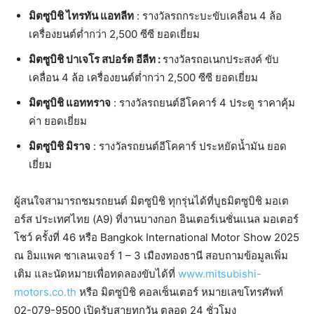
มิตซูบิชิ
ไทรทัน
แอทลีท
: รางวัลรถกระบะขับเคลื่อน 4 ล้อ
เครื่องยนต์ต่ำกว่า 2,500 ซีซี ยอดเยี่ยม
มิตซูบิชิ
ปาเจโร
สปอร์ต
อีลีท
:
รางวัลรถอเนกประสงค์ ขับ
เคลื่อน 4 ล้อ เครื่องยนต์ต่ำกว่า 2,500 ซีซี ยอดเยี่ยม
มิตซูบิชิ
แอททราจ
: รางวัลรถยนต์อีโคคาร์ 4 ประตู ราคาคุ้ม
ค่า ยอดเยี่ยม
มิตซูบิชิ
มิราจ
: รางวัลรถยนต์อีโคคาร์ ประหยัดน้ำมัน ยอด
เยี่ยม
ผู้สนใจสามารถชมรถยนต์ มิตซูบิชิ ทุกรุ่นได้ที่บูธมิตซูบิชิ มอเต
อร์ส ประเทศไทย (A9) ที่งานบางกอก อินเตอร์เนชั่นแนล มอเตอร์
โชว์ ครั้งที่ 46 หรือ Bangkok International Motor Show 2025
ณ อิมแพค ชาเลนเจอร์ 1 – 3 เมืองทองธานี สอบถามข้อมูลเพิ่ม
เติม และนัดหมายเพื่อทดลองขับได้ที่
www.mitsubishi-
motors.co.th
หรือ มิตซูบิชิ คอลเซ็นเตอร์ หมายเลขโทรศัพท์
02-079-9500 เปิดรับสายทุกวัน ตลอด 24 ชั่วโมง