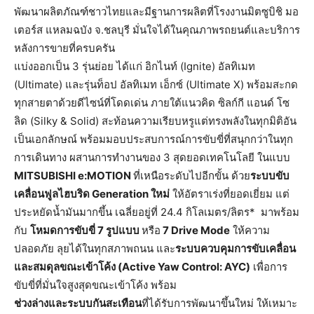
พัฒนาผลิตภัณฑ์ชาวไทยและมีฐานการผลิตที่โรงงานมิตซูบิชิ มอ
เตอร์ส แหลมฉบัง จ.ชลบุรี มั่นใจได้ในคุณภาพรถยนต์และบริการ
หลังการขายที่ครบครัน
แบ่งออกเป็น 3 รุ่นย่อย ได้แก่ อิกไนท์ (Ignite) อัลทิเมท
(Ultimate) และรุ่นท็อป อัลทิเมท เอ็กซ์ (Ultimate X) พร้อมสะกด
ทุกสายตาด้วยดีไซน์ที่โดดเด่น ภายใต้แนวคิด ซิลก์กี แอนด์ โซ
ลิด (Silky & Solid) สะท้อนความเรียบหรูแต่ทรงพลังในทุกมิติอัน
เป็นเอกลักษณ์ พร้อมมอบประสบการณ์การขับขี่ที่สนุกกว่าในทุก
การเดินทาง ผสานการทำงานของ 3 สุดยอดเทคโนโลยี ในแบบ
MITSUBISHI e:MOTION
ที่เหนือระดับไปอีกขั้น ด้วย
ระบบขับ
เคลื่อนฟูลไฮบริด
Generation
ใหม่
ให้อัตราเร่งที่ยอดเยี่ยม แต่
ประหยัดน้ำมันมากขึ้น เฉลี่ยอยู่ที่ 24.4 กิโลเมตร/ลิตร*
มาพร้อม
กับ
โหมดการขับขี่
7
รูปแบบ
หรือ
7 Drive Mode
ให้ความ
ปลอดภัย ลุยได้ในทุกสภาพถนน และ
ระบบควบคุมการขับเคลื่อน
และสมดุลขณะเข้าโค้ง
(Active Yaw Control: AYC)
เพื่อการ
ขับขี่ที่มั่นใจสูงสุดขณะเข้าโค้ง พร้อม
ช่วงล่างและระบบกันสะเทือน
ที่ได้รับการพัฒนาขึ้นใหม่ ให้เหมาะ