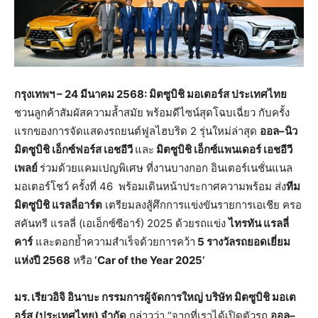
กรุงเทพฯ
– 24
มีนาคม
2568:
มิตซูบิชิ
มอเตอร์ส
ประเทศไทย
ชวนลูกค้าสัมผัสความล้ำสมัย พร้อมดีไซน์สุดโฉบเฉี่ยว กับครั้ง
แรกของการจัดแสดงรถยนต์ฟูลไฮบริด 2 รุ่นใหม่ล่าสุด
ออล
–
นิว
มิตซูบิชิ
เอ็กซ์ฟอร์ส
เอชอีวี
และ
มิตซูบิชิ
เอ็กซ์แพนเดอร์
เอชอีวี
เพลย์
ร่วมด้วยแคมเปญพิเศษ ที่งานบางกอก อินเตอร์เนชั่นแนล
มอเตอร์โชว์ ครั้งที่ 46
พร้อมเดินหน้าประกาศความพร้อม ส่ง
ทีม
มิตซูบิชิ
แรลลี่อาร์ต
เตรียมลงสู้ศึกการแข่งขันรายการเอเชีย ครอ
สคันทรี แรลลี่ (เอเอ็กซ์ซีอาร์) 2025 ด้วยรถแข่ง
ไทรทัน
แรลลี่
คาร์
และตอกย้ำความสำเร็จด้วยการคว้า
5
รางวัลรถยอดเยี่ยม
แห่งปี
2568
หรือ
‘Car of the Year 2025’
มร
.
เรียวอิจิ
อินาบะ
กรรมการผู้จัดการใหญ่
บริษัท
มิตซูบิชิ
มอเต
อร์ส
(
ประเทศไทย
)
จำกัด
กล่าวว่า “จากที่เราได้เปิดตัวรถ
ออล
–