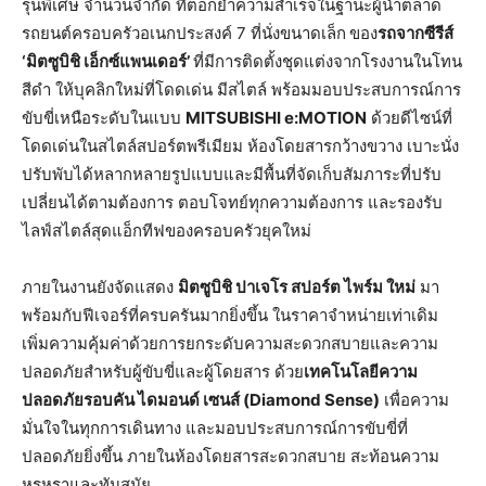
รุ่นพิเศษ จำนวนจำกัด ที่ตอกย้ำความสำเร็จในฐานะผู้นำตลาด
รถยนต์ครอบครัวอเนกประสงค์ 7 ที่นั่งขนาดเล็ก
ของ
รถจากซีรีส์
‘
มิตซูบิชิ
เอ็กซ์แพนเดอร์
’
ที่มีการติดตั้งชุดแต่งจากโรงงานในโทน
สีดำ ให้บุคลิกใหม่ที่โดดเด่น มีสไตล์ พร้อมมอบประสบการณ์การ
ขับขี่เหนือระดับในแบบ
MITSUBISHI e:MOTION
ด้วยดีไซน์ที่
โดดเด่นในสไตล์สปอร์ตพรีเมียม ห้องโดยสารกว้างขวาง เบาะนั่ง
ปรับพับได้หลากหลายรูปแบบและมีพื้นที่จัดเก็บสัมภาระที่ปรับ
เปลี่ยนได้ตามต้องการ ตอบโจทย์ทุกความต้องการ และรองรับ
ไลฟ์สไตล์สุดแอ็กทีฟของครอบครัวยุคใหม่
ภายในงานยังจัดแสดง
มิตซูบิชิ
ปาเจโร
สปอร์ต
ไพร์ม
ใหม่
มา
พร้อมกับฟีเจอร์ที่ครบครันมากยิ่งขึ้น ในราคาจำหน่ายเท่าเดิม
เพิ่มความคุ้มค่าด้วยการยกระดับความสะดวกสบายและความ
ปลอดภัยสำหรับผู้ขับขี่และผู้โดยสาร ด้วย
เทคโนโลยีความ
ปลอดภัยรอบคัน
ไดมอนด์
เซนส์
(Diamond Sense)
เพื่อความ
มั่นใจในทุกการเดินทาง และมอบประสบการณ์การขับขี่ที่
ปลอดภัยยิ่งขึ้น ภายในห้องโดยสารสะดวกสบาย สะท้อนความ
หรูหราและทันสมัย