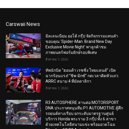
Carswaii News
มิลเลนเนียม ออโต้ กรุ๊ป จัดกิจกรรมแทนคำ
ขอบคุณ ‘Spider-Man: Brand New Day
Exclusive Movie Night’ พาลูกค้าชม
ภาพยนตร์ฟอร์มยักษ์รอบพิเศษ
สิงหาคม 7, 2026
ทัพนักบิด “ฮอนด้า เรซซิ่ง ไทยแลนด์” เปิด
ฉากร้อนแรง! “ชิพ-มิกซ์” กดเวลาติดหัวแถว
ARRC สนาม 4 ที่มัลดาลิกา
สิงหาคม 7, 2026
R3 AUTOSPHERE สานต่อ MOTORSPORT
DNA ประกาศหนุนทีม P1 AUTOMOTIVE สู้ศึก
รถยนต์ทางเรียบ ยกระดับมาตรฐานศูนย์
บริการ Honda พระราม 3 กรุ๊ป ทั้ง 6 สาขา
ด้วยเทคโนโลยีสนามแข่ง พร้อมอวดโฉม