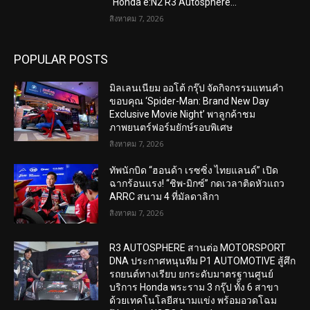
“Honda e:N2 R3 Autosphere...
สิงหาคม 7, 2026
POPULAR POSTS
มิลเลนเนียม ออโต้ กรุ๊ป จัดกิจกรรมแทนคำ
ขอบคุณ ‘Spider-Man: Brand New Day
Exclusive Movie Night’ พาลูกค้าชม
ภาพยนตร์ฟอร์มยักษ์รอบพิเศษ
สิงหาคม 7, 2026
ทัพนักบิด “ฮอนด้า เรซซิ่ง ไทยแลนด์” เปิด
ฉากร้อนแรง! “ชิพ-มิกซ์” กดเวลาติดหัวแถว
ARRC สนาม 4 ที่มัลดาลิกา
สิงหาคม 7, 2026
R3 AUTOSPHERE สานต่อ MOTORSPORT
DNA ประกาศหนุนทีม P1 AUTOMOTIVE สู้ศึก
รถยนต์ทางเรียบ ยกระดับมาตรฐานศูนย์
บริการ Honda พระราม 3 กรุ๊ป ทั้ง 6 สาขา
ด้วยเทคโนโลยีสนามแข่ง พร้อมอวดโฉม