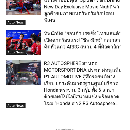
New Day Exclusive Movie Night’ พา
ลูกค้าชมภาพยนตร์ฟอร์มยักษ์รอบ
พิเศษ
Auto News
ทัพนักบิด “ฮอนด้า เรซซิ่ง ไทยแลนด์”
เปิดฉากร้อนแรง! “ชิพ-มิกซ์” กดเวลา
ติดหัวแถว ARRC สนาม 4 ที่มัลดาลิกา
Auto News
R3 AUTOSPHERE สานต่อ
MOTORSPORT DNA ประกาศหนุนทีม
P1 AUTOMOTIVE สู้ศึกรถยนต์ทาง
เรียบ ยกระดับมาตรฐานศูนย์บริการ
Honda พระราม 3 กรุ๊ป ทั้ง 6 สาขา
ด้วยเทคโนโลยีสนามแข่ง พร้อมอวด
โฉม “Honda e:N2 R3 Autosphere...
Auto News
- Advertisment -