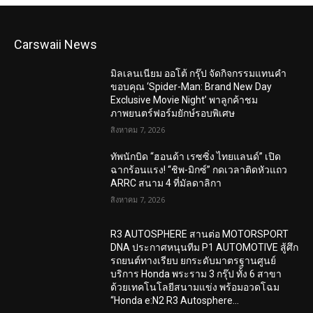
Carswaii News
มิลเลนเนียม ออโต้ กรุ๊ป จัดกิจกรรมแทนคำ
ขอบคุณ ‘Spider-Man: Brand New Day
Exclusive Movie Night’ พาลูกค้าชม
ภาพยนตร์ฟอร์มยักษ์รอบพิเศษ
สิงหาคม 7, 2026
ทัพนักบิด “ฮอนด้า เรซซิ่ง ไทยแลนด์” เปิด
ฉากร้อนแรง! “ชิพ-มิกซ์” กดเวลาติดหัวแถว
ARRC สนาม 4 ที่มัลดาลิกา
สิงหาคม 7, 2026
R3 AUTOSPHERE สานต่อ MOTORSPORT
DNA ประกาศหนุนทีม P1 AUTOMOTIVE สู้ศึก
รถยนต์ทางเรียบ ยกระดับมาตรฐานศูนย์
บริการ Honda พระราม 3 กรุ๊ป ทั้ง 6 สาขา
ด้วยเทคโนโลยีสนามแข่ง พร้อมอวดโฉม
“Honda e:N2 R3 Autosphere...