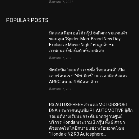
สิงหาคม 7, 2026
POPULAR POSTS
มิลเลนเนียม ออโต้ กรุ๊ป จัดกิจกรรมแทนคำ
ขอบคุณ ‘Spider-Man: Brand New Day
Exclusive Movie Night’ พาลูกค้าชม
ภาพยนตร์ฟอร์มยักษ์รอบพิเศษ
สิงหาคม 7, 2026
ทัพนักบิด “ฮอนด้า เรซซิ่ง ไทยแลนด์” เปิด
ฉากร้อนแรง! “ชิพ-มิกซ์” กดเวลาติดหัวแถว
ARRC สนาม 4 ที่มัลดาลิกา
สิงหาคม 7, 2026
R3 AUTOSPHERE สานต่อ MOTORSPORT
DNA ประกาศหนุนทีม P1 AUTOMOTIVE สู้ศึก
รถยนต์ทางเรียบ ยกระดับมาตรฐานศูนย์
บริการ Honda พระราม 3 กรุ๊ป ทั้ง 6 สาขา
ด้วยเทคโนโลยีสนามแข่ง พร้อมอวดโฉม
“Honda e:N2 R3 Autosphere...