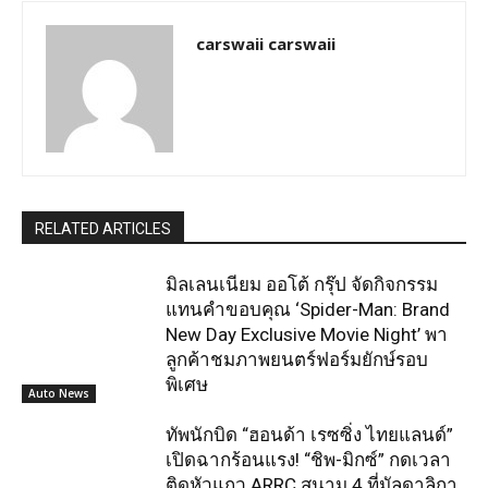
carswaii carswaii
RELATED ARTICLES
มิลเลนเนียม ออโต้ กรุ๊ป จัดกิจกรรม
แทนคำขอบคุณ ‘Spider-Man: Brand
New Day Exclusive Movie Night’ พา
ลูกค้าชมภาพยนตร์ฟอร์มยักษ์รอบ
พิเศษ
Auto News
ทัพนักบิด “ฮอนด้า เรซซิ่ง ไทยแลนด์”
เปิดฉากร้อนแรง! “ชิพ-มิกซ์” กดเวลา
ติดหัวแถว ARRC สนาม 4 ที่มัลดาลิกา