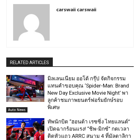
carswaii carswaii
RELATED ARTICLES
มิลเลนเนียม ออโต้ กรุ๊ป จัดกิจกรรม
แทนคำขอบคุณ ‘Spider-Man: Brand
New Day Exclusive Movie Night’ พา
ลูกค้าชมภาพยนตร์ฟอร์มยักษ์รอบ
พิเศษ
Auto News
ทัพนักบิด “ฮอนด้า เรซซิ่ง ไทยแลนด์”
เปิดฉากร้อนแรง! “ชิพ-มิกซ์” กดเวลา
ติดหัวแถว ARRC สนาม 4 ที่มัลดาลิกา