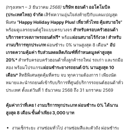
(
กรุงเทพฯ
– 3
ธันวาคม
2568)
บริษัท
ฮอนด้า
ออโตโมบิล
(
ประเทศไทย
)
จำกัด
เสิร์ฟความอุ่นใจส่งท้ายปีกับแคมเปญสุด
พิเศษ
“Happy Holiday Happy Plus!
เที่ยวทั่วไทย
คุ้มสบายใจ
”
พร้อมดูแลรถยนต์คู่ใจแบบครบวงจร
สำหรับครอบครัวฮอนด้า
บริการตรวจสภาพรถยนต์ฟรี
*
พร้อม
ผ่อนสบายไร้กังวล
!
สำหรับ
งานบริการทุกประเภท
ผ่อนชำระ 0% นานสูงสุด 8 เดือน*
อัป
เกรดความคุ้มค่า
รับส่วนลดผลิตภัณฑ์ที่กำหนดมูลค่าสูงสุด
20%*
สำหรับครอบครัวฮอนด้าทั้งลูกค้ารถใหม่ รถเก่า และรถมือ
สอง พร้อมโปรแกรม
ผ่อนชำระยางรถยนต์
0%
นานสูงสุด
10
เดือน
*
สิทธิพิเศษสุดคุ้มที่ครบ จบ ทุกความต้องการ ! เพียงนัด
หมายและนำรถยนต์เข้ารับบริการที่ศูนย์บริการรถยนต์ฮอนด้าทั่ว
ประเทศ ตั้งแต่วันที่ 1 ธันวาคม 2568 ถึง 31 มกราคม 2569
คุ้มค่ากว่าที่เคย
!
งานบริการทุกประเภท
ผ่อนชำระ
0%
ได้นาน
สูงสุด
8
เดือน
ขั้นต่ำเพียง
3,000
บาท
งานเช็กระยะ งานซ่อมทั่วไป งานซ่อมสีและตัวถัง ผ่อนชำระ