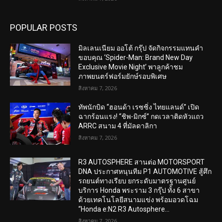
POPULAR POSTS
มิลเลนเนียม ออโต้ กรุ๊ป จัดกิจกรรมแทนคำ
ขอบคุณ ‘Spider-Man: Brand New Day
Exclusive Movie Night’ พาลูกค้าชม
ภาพยนตร์ฟอร์มยักษ์รอบพิเศษ
สิงหาคม 7, 2026
ทัพนักบิด “ฮอนด้า เรซซิ่ง ไทยแลนด์” เปิด
ฉากร้อนแรง! “ชิพ-มิกซ์” กดเวลาติดหัวแถว
ARRC สนาม 4 ที่มัลดาลิกา
สิงหาคม 7, 2026
R3 AUTOSPHERE สานต่อ MOTORSPORT
DNA ประกาศหนุนทีม P1 AUTOMOTIVE สู้ศึก
รถยนต์ทางเรียบ ยกระดับมาตรฐานศูนย์
บริการ Honda พระราม 3 กรุ๊ป ทั้ง 6 สาขา
ด้วยเทคโนโลยีสนามแข่ง พร้อมอวดโฉม
“Honda e:N2 R3 Autosphere...
สิงหาคม 7, 2026