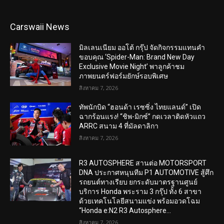
Carswaii News
มิลเลนเนียม ออโต้ กรุ๊ป จัดกิจกรรมแทนคำ
ขอบคุณ ‘Spider-Man: Brand New Day
Exclusive Movie Night’ พาลูกค้าชม
ภาพยนตร์ฟอร์มยักษ์รอบพิเศษ
สิงหาคม 7, 2026
ทัพนักบิด “ฮอนด้า เรซซิ่ง ไทยแลนด์” เปิด
ฉากร้อนแรง! “ชิพ-มิกซ์” กดเวลาติดหัวแถว
ARRC สนาม 4 ที่มัลดาลิกา
สิงหาคม 7, 2026
R3 AUTOSPHERE สานต่อ MOTORSPORT
DNA ประกาศหนุนทีม P1 AUTOMOTIVE สู้ศึก
รถยนต์ทางเรียบ ยกระดับมาตรฐานศูนย์
บริการ Honda พระราม 3 กรุ๊ป ทั้ง 6 สาขา
ด้วยเทคโนโลยีสนามแข่ง พร้อมอวดโฉม
“Honda e:N2 R3 Autosphere...
สิงหาคม 7, 2026